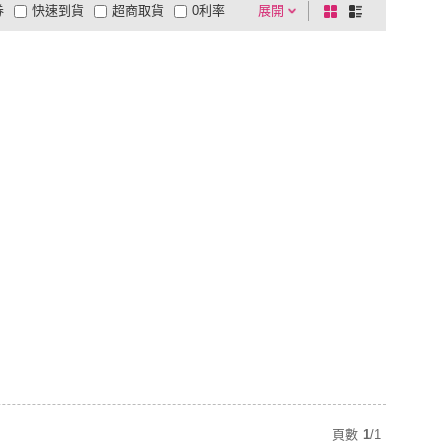
券
快速到貨
超商取貨
0利率
展開
棋
條
品有量
有影片
電視購物
盤
列
到付款
超商付款
5
式
式
以上
1
及以上
頁數
1
/
1