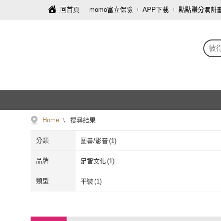
回首頁
momo富立保險
APP下載
點點賺分潤計
彼
Home
搜尋結果
分類
圖書/影音
(
1
)
品牌
足智文化
(
1
)
足智文化
(
1
)
類型
平裝
(
1
)
平裝
(
1
)