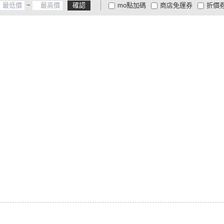
~
確認
mo點加碼
商店免運券
折價
大家電安心配
大家電快配
商
低溫宅配
定期配/分次配
貨
4
及以上
3
及以上
2
及