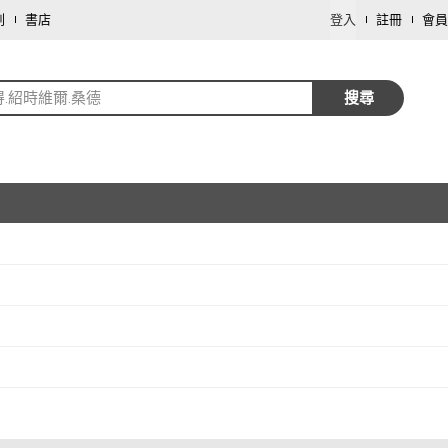
劃
書店
登入
註冊
會員
得.紹時維爾.桑德
搜尋
取消
取消