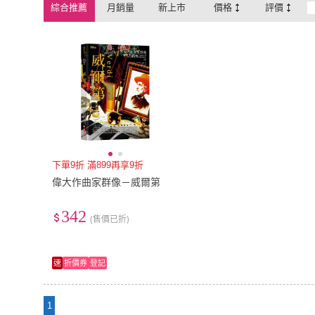
綜合推薦
月銷量
新上市
價格
評價
下單9折 滿899再享9折
偉大作曲家群像－威爾第
342
(售價已折)
速
折價券
登記
1