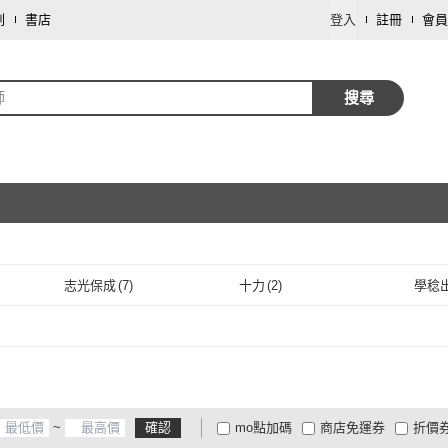
劃
書店
登入
註冊
會員
師
搜尋
取消
志光保成
(
7
)
十力
(
2
)
學稔
取消
志光保成
(
7
)
十力
(
2
)
~
確認
mo點加碼
商店免運券
折價
大家電安心配
大家電快配
商