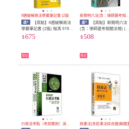
8週破解商法學霸筆記書 (2版
新簡明六法(含：律師選考
【高點】8週破解商法
【高點】新簡明六法
學霸筆記書 (2版) 咖溤 9786
(含：律師選考相關法規) (5
267570197
版) 高點法商編委會 97862
675
508
4115872
登記
登記
行政法考點（考前衝刺）演習書
財產法(含民事法綜合題)解題