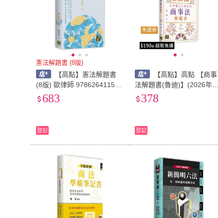
免運券
憲法解題書 (8版)
【高點】憲法解題書
【高點】高點 【商事
(8版) 歐律師 978626411574
法解題書(魯迪)】(2026年5
2
月)(L940501)
683
378
登記
登記