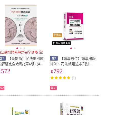
到付款
超商付款
5
式
式
以上
1
及以上
免運券
民法總則體系解題完全攻略 (第
【墨提斯】民法總則體
【讀享數位】讀享出版
系解題完全攻略 (第4版) (4
律師、司法就是這本刑法總
版) 程穎/陳楓 97862679300
則體系＋解題書(周易、法夫
572
792
8
子)(2026年5月11版)(TOC0
(1)
3)
登記
登記