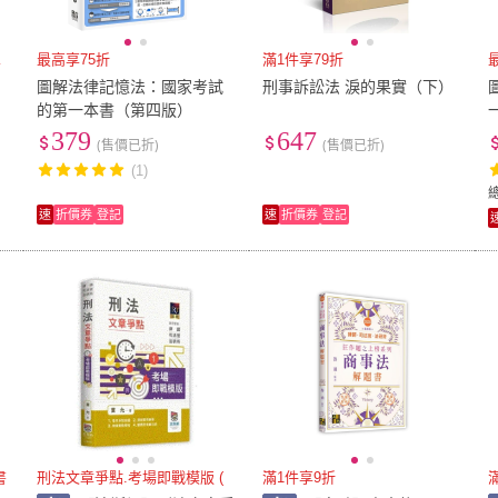
相關法
最高享75折
滿1件享79折
圖解法律記憶法：國家考試
刑事訴訟法 淚的果實（下）
8
的第一本書（第四版）
6
379
647
(售價已折)
(售價已折)
(1)
速
折價券
登記
速
折價券
登記
書
刑法文章爭點.考場即戰模版 (
滿1件享9折