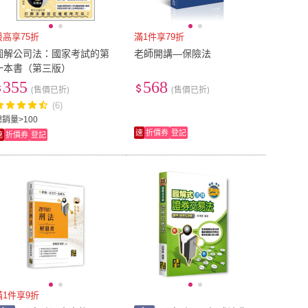
最高享75折
滿1件享79折
圖解公司法：國家考試的第
老師開講—保險法
一本書（第三版）
355
568
(售價已折)
(售價已折)
(6)
總銷量>100
速
折價券
登記
速
折價券
登記
滿1件享9折