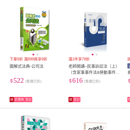
低溫宅配
定期配/分次配
貨
4
及以上
3
及以上
2
及
下單9折 滿899再享9折
滿1件享79折
圖解式法典-公司法
老師開講–民事訴訟法（上）
（含家事事件法&勞動事件
法）
522
616
(售價已折)
(售價已折)
3
速
折價券
登記
速
登記