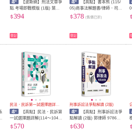
【波斯納】刑法文章爭
【高點】書本熊 (115/
李
點.考場即戰模版 (1版) 葉允
05)商事法解題書/律師．司法
9786267570609
官．法研所 ：97862641155
394
378
(售價已折)
13
8
登記
登記
版
民法．民訴第一試選擇題詳解(1
刑事訴訟法爭點解讀 (2版)
系
【高點】民法．民訴第
【高點】刑事訴訟法爭
6
一試選擇題詳解(114～104
點解讀 (2版) 郭律師 978626
年) (8版) 高點王牌師資群 97
4114363
570
630
86264113724
師