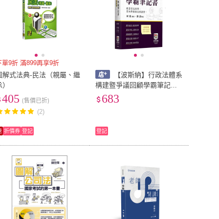
下單9折 滿899再享9折
圖解式法典-民法（親屬、繼
【波斯納】行政法體系
承）
構建暨爭議回顧學霸筆記書
4版 柯龍編著 / 羅波增訂 978
405
683
(售價已折)
6267570524
(2)
速
折價券
登記
登記