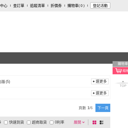
中心
查訂單
追蹤清單
折價券
購物車
登記活動
(
0
)
購物車
選更多
出版
(
5
)
TOP
學稔出版
(
5
)
選更多
頁數
1
/
6
下一頁
券
快速到貨
超商取貨
0利率
展開
棋
條
品有量
有影片
電視購物
盤
列