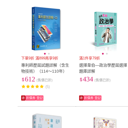
下單9折 滿899再享9折
滿1件享79折
專利師歷屆試題詳解（含生
選擇韋伯—政治學歷屆選擇
物技術）（114〜110年）
題庫詳解
612
434
(售價已折)
(售價已折)
(5)
速
折價券
登記
速
折價券
登記