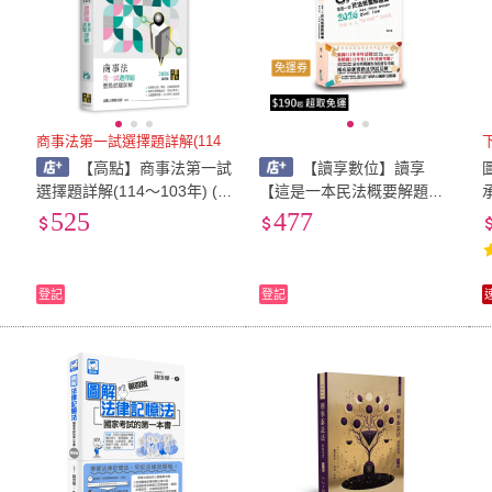
免運券
商事法第一試選擇題詳解(114
【高點】商事法第一試
【讀享數位】讀享
選擇題詳解(114～103年) (7
【這是一本民法概要解題書
版) 高點王牌師資群 978626
(凌云)】(2026年6月4版)(TC
525
477
4113663
B08)
登記
登記