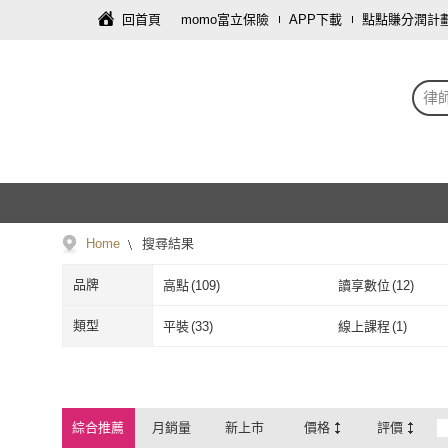
回首頁
momo富立保險
APP下載
點點賺分潤計
律
Home
搜尋結果
品牌
高點
(
109
)
讀享數位
(
12
)
高點
(
109
)
讀享數位
(
12
)
類型
平裝
(
33
)
線上課程
(
1
)
平裝
(
33
)
線上課程
(
1
)
綜合推薦
月銷量
新上市
價格
評價