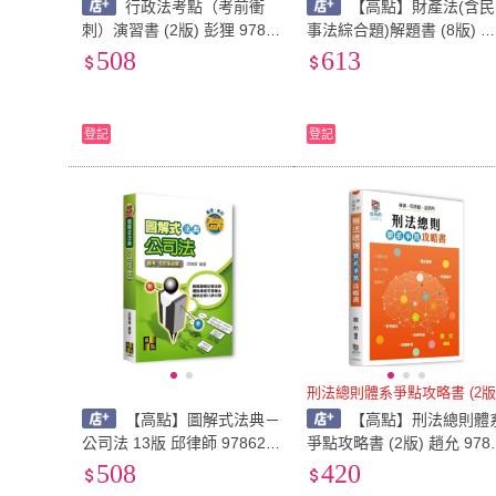
行政法考點（考前衝
【高點】財產法(含民
刺）演習書 (2版) 彭狸 9786
事法綜合題)解題書 (8版) 
267570562
淑明 9786264115582
508
613
登記
登記
刑法總則體系爭點攻略書 (2
【高點】圖解式法典－
【高點】刑法總則體
公司法 13版 邱律師 978626
爭點攻略書 (2版) 趙允 978
4115308
267570180
508
420