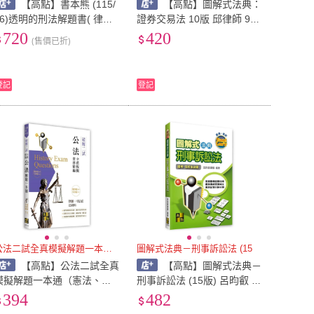
【高點】書本熊 (115/
【高點】圖解式法典：
06)透明的刑法解題書( 律
證券交易法 10版 邱律師 978
師．司法官)/張鏡榮律師：97
6264115469
720
420
(售價已折)
6264115629
登記
登記
公法二試全真模擬解題一本通（憲
圖解式法典－刑事訴訟法 (15
【高點】公法二試全真
【高點】圖解式法典－
模擬解題一本通（憲法、行
刑事訴訟法 (15版) 呂昀叡 9
政法） (2版) 飛律師．芊律
786264112901
394
482
 增訂 9786264110402