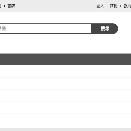
劃
書店
登入
註冊
會員
世勳
搜尋
取消
取消