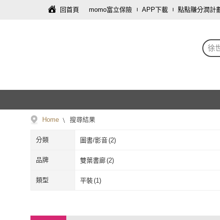
回首頁
momo富立保險
APP下載
點點賺分潤計
徐
Home
搜尋結果
分類
圖書/影音
(
2
)
品牌
雙葉書廊
(
2
)
雙葉書廊
(
2
)
類型
平裝
(
1
)
平裝
(
1
)