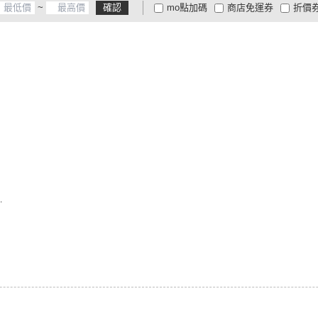
~
確認
mo點加碼
商店免運券
折價
大家電安心配
大家電快配
商
低溫宅配
定期配/分次配
貨
4
及以上
3
及以上
2
及
：