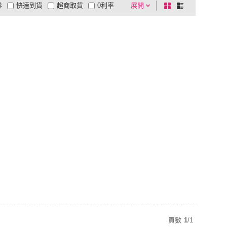
券
快速到貨
超商取貨
0利率
展開
棋
條
品有量
有影片
電視購物
盤
列
到付款
超商付款
5
式
式
以上
1
及以上
頁數
1
/
1