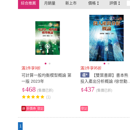
綜合推薦
月銷量
新上市
價格
評價
滿1件享9折
滿1件享95折
可計算一般均衡模型概論 第
【雙葉書廊】書本熊
一版 2023年
投入產出分析概論 /徐世勳
9789869838603
468
437
(售價已折)
(售價已折)
(1)
速
折價券
登記
登記
1