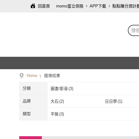
回首頁
momo富立保險
APP下載
點點賺分潤計
徐
Home
搜尋結果
分類
圖書/影音
(
3
)
品牌
大石
(
2
)
日日學
(
1
)
大石
(
2
)
日日學
(
1
)
類型
平裝
(
3
)
平裝
(
3
)