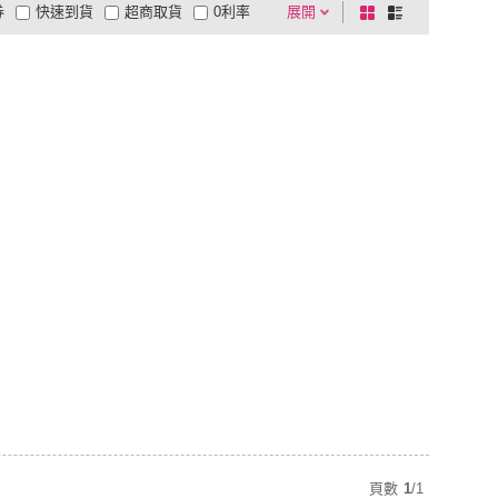
券
快速到貨
超商取貨
0利率
展開
棋
條
品有量
有影片
電視購物
盤
列
到付款
超商付款
5
式
式
以上
1
及以上
頁數
1
/
1