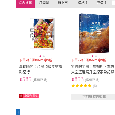
綜合推薦
月銷量
新上市
價格
評價
下單9折 滿899再享9折
下單79折 滿899再享9折
真食瞬間：台灣頂級食材攝
無盡的宇宙：詹姆斯・韋伯
影紀行
太空望遠鏡升空探索全記錄
585
853
(售價已折)
(售價已折)
(6)
速
折價券
登記
可訂購時通知我
1