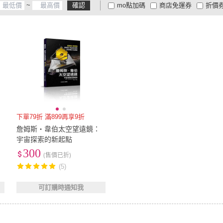
~
確認
mo點加碼
商店免運券
折價
大家電安心配
大家電快配
商
低溫宅配
定期配/分次配
貨
4
及以上
3
及以上
2
及
下單79折 滿899再享9折
詹姆斯・韋伯太空望遠鏡：
宇宙探索的新起點
300
(售價已折)
(5)
可訂購時通知我