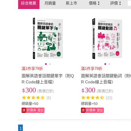
綜合推薦
月銷量
新上市
價格
評價
滿1件享79折
滿1件享79折
圖解英語會話關鍵單字（附Q
圖解英語會話關鍵動詞（附
R Code線上音檔）
R Code線上音檔）
300
300
(售價已折)
(售價已折)
(6)
(10)
總銷量>50
總銷量>50
速
折價券
登記
速
折價券
登記
1