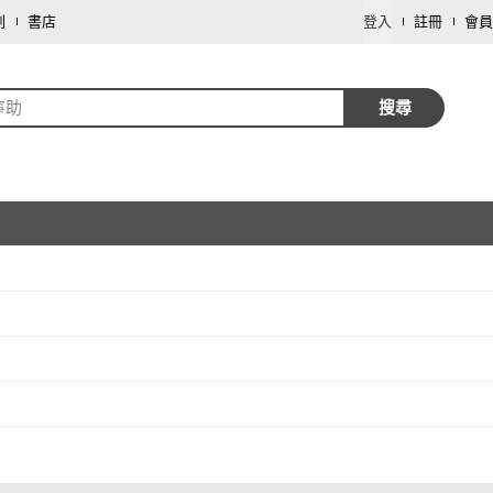
劃
書店
登入
註冊
會員
寧助
搜尋
取消
取消