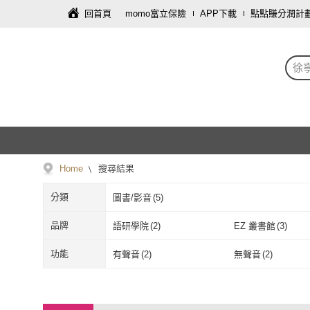
回首頁
momo富立保險
APP下載
點點賺分潤計
徐
Home
搜尋結果
分類
圖書/影音
(
5
)
品牌
語研學院
(
2
)
EZ 叢書館
(
3
)
語研學院
(
2
)
EZ 叢書館
(
3
)
功能
有聲音
(
2
)
無聲音
(
2
)
有聲音
(
2
)
無聲音
(
2
)