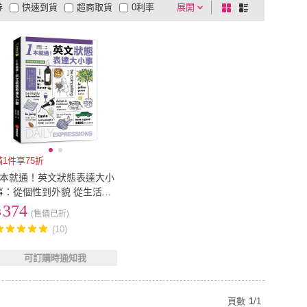
券
快速到貨
超商取貨
0利率
展開
棋
條
品有量
有影片
電視購物
盤
列
到付款
超商付款
5
式
式
以上
1
及以上
滿1件享75折
1本就通！英文狀態表達大小
事：從個性到外貌 從生活到
職場 日常用語涵蓋食衣住行
374
(售價已折)
(10)
可訂購時通知我
頁數
1
/
1