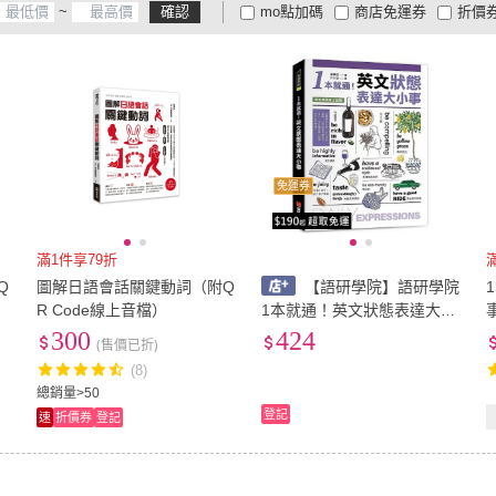
~
確認
mo點加碼
商店免運券
折價
大家電安心配
大家電快配
商
低溫宅配
定期配/分次配
貨
4
及以上
3
及以上
2
及
免運券
滿1件享79折
Q
圖解日語會話關鍵動詞（附Q
【語研學院】語研學院
R Code線上音檔）
1本就通！英文狀態表達大小
事 附QR碼線上音檔 徐寧助
300
424
(售價已折)
9786269289035
(8)
總銷量>50
登記
速
折價券
登記