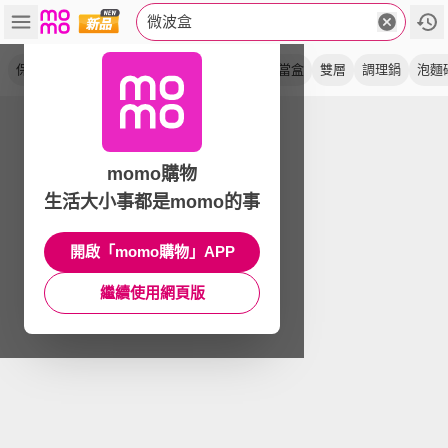
微波盒
保鮮盒
可微波
可煮
可蒸
加大鍋
便當盒
雙層
調理鍋
泡麵
momo購物
生活大小事都是momo的事
開啟「momo購物」APP
繼續使用網頁版