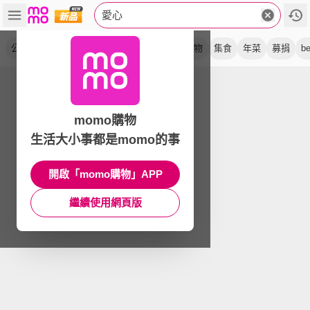
愛心
公益
募集
送愛
捐助
petit
套餐
捐物
集食
年菜
募捐
be
momo購物
生活大小事都是momo的事
開啟「momo購物」APP
繼續使用網頁版