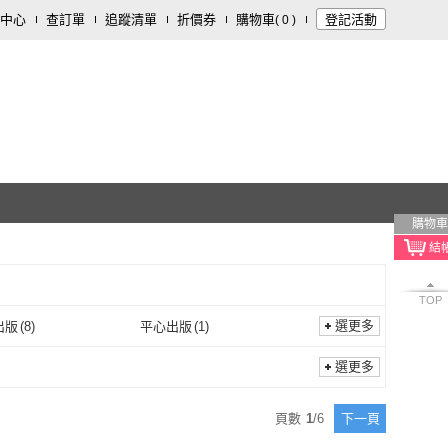
中心
查訂單
追蹤清單
折價券
購物車
登記活動
(
0
)
購物車
TOP
選更多
出版
(
8
)
平心出版
(
1
)
春天出版
(
8
)
平心出版
(
1
)
本
(
4
)
momoBOOK
(
26
)
選更多
平裝本
(
4
)
momoBOOK
(
26
)
資訊
(
3
)
南方家園
(
1
)
頁數
1
/
6
下一頁
秀威資訊
(
3
)
南方家園
(
1
)
文化
(
1
)
釀出版
(
1
)