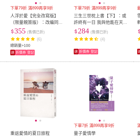
下單79折 滿899再享9折
下單79折 滿899再享9折
人浮於愛【完全改寫版】
三生三世枕上書【下】：或
（限量親簽版）：改編同名
許終有一日 我與他能在天庭
電視劇 侯文詠透視當代愛情
相見。唐七筆下最動人的愛
355
284
(售價已折)
(售價已折)
的話題之作。首刷附贈「影
情傳奇最終章！
(6)
(4)
集劇
總銷量>100
速
折價券
登記
速
折價券
登記
下單7折 滿899再享9折
重返愛情的夏日旅程
量子愛情學