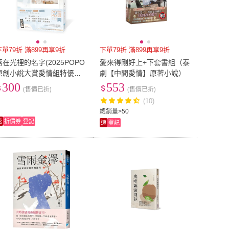
下單79折 滿899再享9折
下單79折 滿899再享9折
落在光裡的名字(2025POPO
愛來得剛好上+下套書組（泰
原創小說大賞愛情組特優作
劇【中間愛情】原著小說）
品！)
300
553
(售價已折)
(售價已折)
(10)
總銷量>50
速
折價券
登記
速
登記