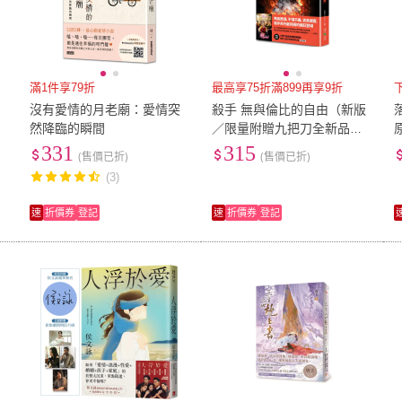
滿1件享79折
最高享75折滿899再享9折
沒有愛情的月老廟：愛情突
殺手 無與倫比的自由（新版
然降臨的瞬間
／限量附贈九把刀全新品種
愛情喜劇《請問 還有哪裡需
331
315
(售價已折)
(售價已折)
要加強》電影海報）
(3)
速
折價券
登記
速
折價券
登記