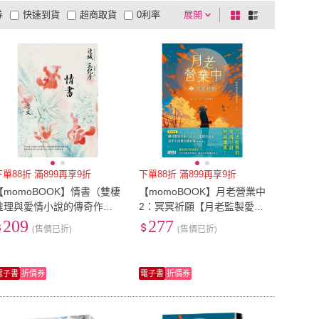
券
快速到貨
超商取貨
0利率
展開
棋
條
蔚藍文化
(
1
)
釀出版
(
1
)
光
(
3
)
商周
(
6
)
品有量
有影片
電視購物
盤
列
到付款
超商付款
5
式
式
要有光
(
3
)
商周
(
6
)
2
)
天空數位
(
1
)
以上
1
及以上
普天
(
2
)
天空數位
(
1
)
出版
(
3
)
白象文化
(
3
)
尖端出版
(
3
)
白象文化
(
3
)
文化
(
5
)
集合出版
(
1
)
新月文化
(
5
)
集合出版
(
1
)
下單88折 滿899再享9折
下單88折 滿899再享9折
【momoBOOK】情書（雙棲
【momoBOOK】月老營業中
推理與愛情小說的傳奇作
2：冥冥祈願【月老監製愛情
家，感動四十週年經典紀念
小說續作】(電子書)
209
277
(售價已折)
(售價已折)
版）(電子書)
電子書
折價券
電子書
折價券