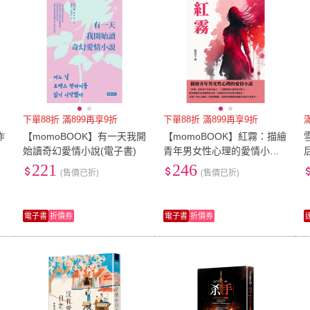
下單88折 滿899再享9折
下單88折 滿899再享9折
作
【momoBOOK】有一天我開
【momoBOOK】紅霧：描繪
始讀奇幻愛情小說(電子書)
青年男女性心理的愛情小說
(電子書)
221
246
(售價已折)
(售價已折)
電子書
折價券
電子書
折價券