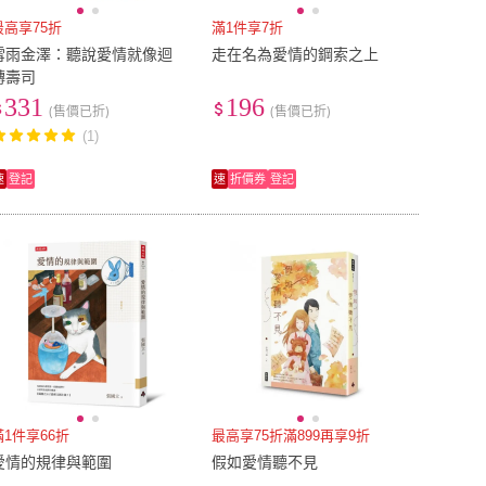
最高享75折
滿1件享7折
雪雨金澤：聽說愛情就像迴
走在名為愛情的鋼索之上
轉壽司
331
196
(售價已折)
(售價已折)
(1)
速
登記
速
折價券
登記
滿1件享66折
最高享75折滿899再享9折
愛情的規律與範圍
假如愛情聽不見