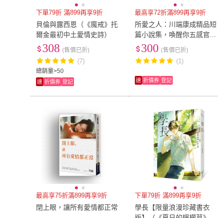
下單79折 滿899再享9折
最高享72折滿899再享9折
貝倫與露西恩（《魔戒》托
所愛之人：川端康成精品短
爾金最初中土愛情史詩）
篇小說集，喚醒你五感官能
的愛情旨味
308
300
(售價已折)
(售價已折)
(7)
(1)
總銷量>50
速
折價券
登記
速
折價券
登記
最高享75折滿899再享9折
下單79折 滿899再享9折
閉上眼，讓所有愛情都正常
學長【限量浪漫珍藏書衣
版】（《夏日的檸檬草》作