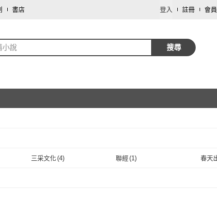
劃
書店
登入
註冊
會員
情小說
搜尋
取消
三采文化
(
4
)
聯經
(
1
)
春天
取消
三采文化
(
4
)
聯經
(
1
)
寶瓶文化
(
1
)
大牌
(
1
)
平裝
寶瓶文化
(
1
)
大牌
(
1
)
水靈文創
(
2
)
台灣角川
(
1
)
秀威
水靈文創
(
2
)
台灣角川
(
1
)
博思智庫
(
1
)
暖暖書屋
(
2
)
蔚藍