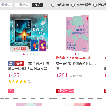
~
確認
mo點加碼
商店免運券
折價
博思智庫
(
1
)
暖暖書屋
(
2
)
知翎文化
(
1
)
春光
(
3
)
要有
大家電安心配
大家電快配
商
低溫宅配
定期配/分次配
貨
知翎文化
(
1
)
春光
(
3
)
圓神
(
2
)
櫻桃園文化
(
1
)
普天
(
4
及以上
3
及以上
2
及
圓神
(
2
)
櫻桃園文化
(
1
)
宇河文化
(
4
)
東佑
(
15
)
尖端
宇河文化
(
4
)
東佑
(
15
)
北極之光
(
3
)
財經錢線文化
(
1
)
新月
北極之光
(
3
)
財經錢線文化
(
1
)
最高享75折滿899再享9折
【南門書局】渡
有一天我開始讀奇幻愛情小
邊淳一精選輯3本 日本文學
說
日本名家 文學推薦 愛情小說
425
284
(售價已折)
人性書寫 療癒閱讀
(1)
登記
速
折價券
登記