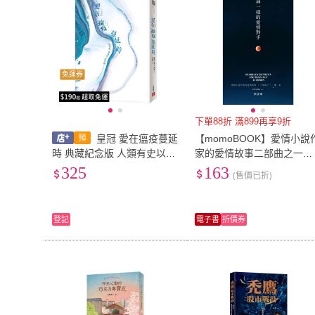
免運券
下單88折 滿899再享9折
皇冠 愛在瘟疫蔓延
【momoBOOK】愛情小說
時 典藏紀念版 人類有史以來
家的愛情故事二部曲之一：
最偉大的愛情小說！馬奎
神一樣的愛情對手(電子書)
325
163
(售價已折)
斯：寫完這本書，我整個人
像被
登記
電子書
折價券