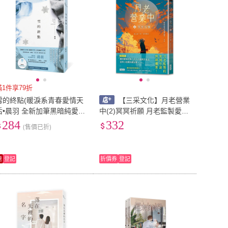
滿1件享79折
雪的終點(暖淚系青春愛情天
【三采文化】月老營業
后•晨羽 全新加筆黑暗純愛系
中(2)冥冥祈願 月老監製愛情
列最終曲！)
小說熱銷續作
284
332
(售價已折)
速
登記
折價券
登記