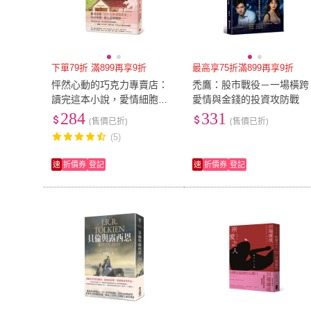
下單79折 滿899再享9折
最高享75折滿899再享9折
怦然心動的巧克力專賣店：
禿鷹：股市戰役－一場橫跨
讀完這本小說，愛情細胞全
愛情與金錢的投資攻防戰
部活過來！
284
331
(售價已折)
(售價已折)
(5)
速
折價券
登記
速
折價券
登記