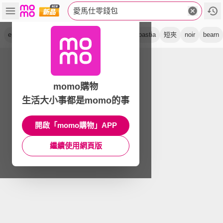
愛馬仕零錢包
epsom
卡片夾
大象灰
牛皮
etoupe
bastia
短夾
noir
bearn
momo購物
生活大小事都是momo的事
開啟「momo購物」APP
繼續使用網頁版