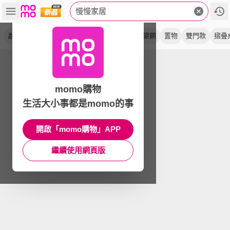
慢慢家居
超耐重
電器架
可移動
鐵製
廚房
全碳鋼
置物
雙門款
摺疊
momo購物
生活大小事都是momo的事
開啟「momo購物」APP
繼續使用網頁版