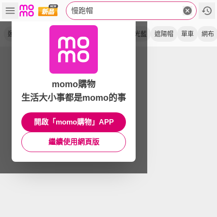
慢跑帽
運動帽
棒球帽
launch
帽子
小帽
螢光藍
遮陽帽
單車
網布
momo購物
生活大小事都是momo的事
開啟「momo購物」APP
繼續使用網頁版