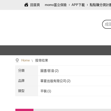
回首頁
momo富立保險
APP下載
點點賺分潤計
成
Home
搜尋結果
分類
圖書/影音
(
2
)
品牌
華夏出版有限公司
(
2
)
華夏出版有限公司
(
2
)
類型
平裝
(
1
)
平裝
(
1
)