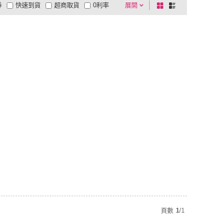
券
快速到貨
超商取貨
0利率
展開
棋
條
品有量
有影片
電視購物
盤
列
到付款
超商付款
5
式
式
以上
1
及以上
頁數
1
/
1