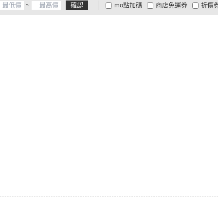
~
確認
mo點加碼
商店免運券
折價
大家電安心配
大家電快配
商
低溫宅配
定期配/分次配
貨
4
及以上
3
及以上
2
及
】
】