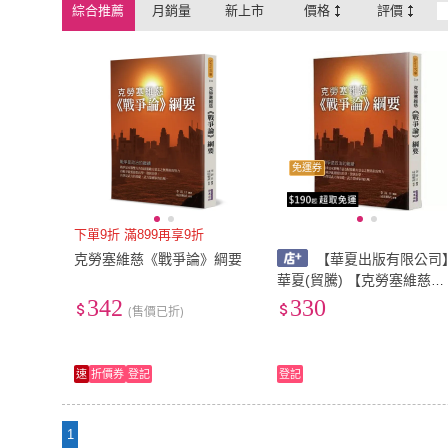
綜合推薦
月銷量
新上市
價格
評價
免運券
下單9折 滿899再享9折
克勞塞維慈《戰爭論》綱要
【華夏出版有限公司
華夏(貿騰) 【克勞塞維慈
《戰爭論》綱要(成田賴武)
342
330
(售價已折)
(9786267134146)
速
折價券
登記
登記
1