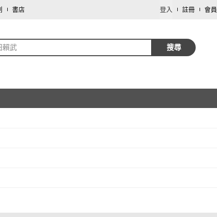
劃
書店
登入
註冊
會員
田賴武
搜尋
取消
取消