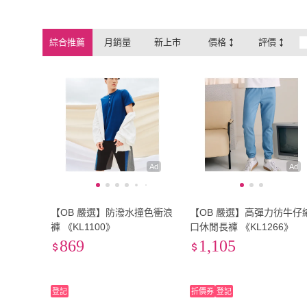
XXS
(
4
)
XS
(
26
)
3L
(
2
)
4L
(
2
)
綜合推薦
月銷量
新上市
價格
評價
3L
(
2
)
4L
(
2
)
Free
(
10
)
Free
(
10
)
Ad
Ad
【OB 嚴選】防潑水撞色衝浪
【OB 嚴選】高彈力彷牛仔
褲 《KL1100》
口休閒長褲 《KL1266》
869
1,105
登記
折價券
登記