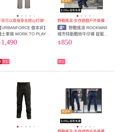
免運券
下班可以直接穿去爬山打球!
野戰搖滾-生存遊戲戶外裝備
【URBANFORCE 傲本非】
野戰搖滾 ROCKWAR
鐵士軍規 WORK TO PLAY抗
城市特勤戰術牛仔褲 錠藍
撕裂休閒長褲(戶外/機能/防
色、藍黑色 彈力牛仔褲迷彩
1,490
850
潑水/耐磨)
褲工作褲戰術褲彈性牛仔褲
生存遊戲工裝褲
速
登記
登記
免運券
野戰搖滾-生存遊戲戶外裝備