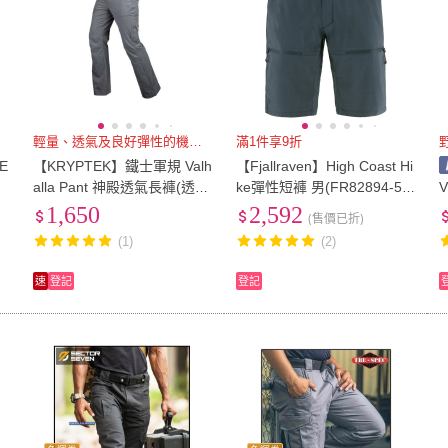
輕量、透氣及良好彈性的機能布料
滿1件享9折
E
【KRYPTEK】鐵士軍規 Valh
【Fjallraven】High Coast Hi
alla Pant 神殿透氣長褲(透
ke彈性短褲 男(FR82894-56
)
氣/輕量/彈性/機能/吸濕/快乾/
0海軍藍)
1,650
2,592
(售價已折)
彈性/口袋)
(1)
(2)
速
登記
登記