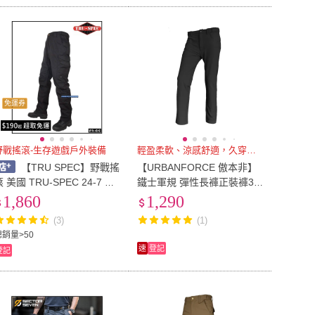
免運券
野戰搖滾-生存遊戲戶外裝備
輕盈柔軟、涼感舒適，久穿不悶熱
【TRU SPEC】野戰搖
【URBANFORCE 傲本非】
 美國 TRU-SPEC 24-7 亞
鐵士軍規 彈性長褲正裝褲30
版戰術長褲 黑色 迷彩褲勤
褲長(彈性/透氣/輕薄/類西褲/
1,860
1,290
務褲工作褲特勤軍警戰術褲
下著/百搭)
(3)
(1)
特警褲
總銷量>50
速
登記
登記