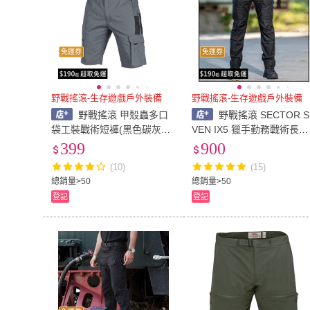
免運券
免運券
野戰搖滾-生存遊戲戶外裝備
野戰搖滾-生存遊戲戶外裝備
野戰搖滾 甲殼蟲多口
野戰搖滾 SECTOR S
袋工裝戰術短褲(黑色碳灰色
VEN IX5 獵手勤務戰術長褲
工作短褲休閒褲迷彩褲登山
(勤務褲戰術褲工作褲迷彩褲
399
900
褲工作褲勤務短褲工裝褲)
(10)
(15)
總銷量>50
總銷量>50
登記
登記