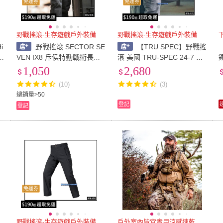
免運券
免運券
野戰搖滾-生存遊戲戶外裝備
野戰搖滾-生存遊戲戶外裝備
i
野戰搖滾 SECTOR SE
【TRU SPEC】野戰搖
3
VEN IX8 斥侯特勤戰術長褲
滾 美國 TRU-SPEC 24-7 攀
(黑色、碳灰色、卡其色、綠
岩者彈性戰術長褲 黑色、灰
1,050
2,680
色 勤務褲戰術褲工作褲迷彩
色、海軍藍色 勤務褲工作褲
(10)
(3)
褲)
特勤軍警褲戰術褲
總銷量>50
登記
登記
免運券
野戰搖滾-生存遊戲戶外裝備
戶外室內皆宜實用涼感速乾快排衫