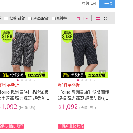
頁數
1
/
4
下一頁
L
(
37
)
2L
(
10
)
8
)
3XL
(
2
)
券
快速到貨
超商取貨
0利率
展開
棋
條
2XL
(
8
)
3XL
(
2
)
品有量
有影片
電視購物
盤
列
到付款
超商付款
5
式
式
以上
1
及以上
Ad
Ad
滿1件享65折
滿1件享65折
【oillio 歐洲貴族】品牌滿版
【oillio 歐洲貴族】滿版圖樣
文字短褲 彈力褲頭 超柔防皺
短褲 彈力褲頭 超柔防皺 (黑
(黑色 法國品牌)
色 法國品牌)
1,092
1,092
(售價已折)
(售價已折)
折價券
登記
贈品
折價券
登記
贈品