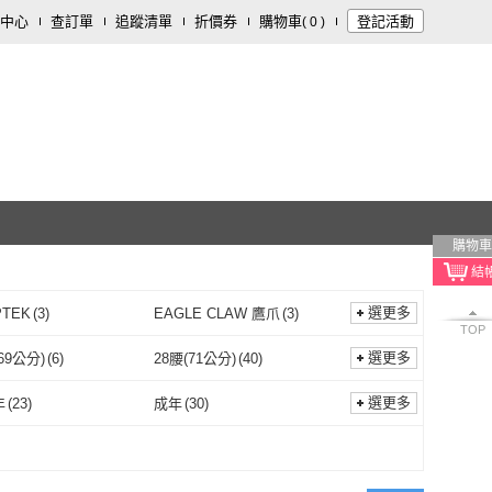
中心
查訂單
追蹤清單
折價券
購物車
登記活動
(
0
)
購物車
選更多
PTEK
(
3
)
EAGLE CLAW 鷹爪
(
3
)
TOP
KRYPTEK
(
3
)
EAGLE CLAW 鷹爪
(
3
)
選更多
69公分)
(
6
)
28腰(71公分)
(
40
)
27腰(69公分)
(
6
)
28腰(71公分)
(
40
)
84公分)
(
7
)
34腰(86公分)
(
40
)
選更多
年
(
23
)
成年
(
30
)
33腰(84公分)
(
7
)
34腰(86公分)
(
40
)
102公分)
(
18
)
42腰(107公分)
(
3
)
青少年
(
23
)
成年
(
30
)
40腰(102公分)
(
18
)
42腰(107公分)
(
3
)
2L
(
10
)