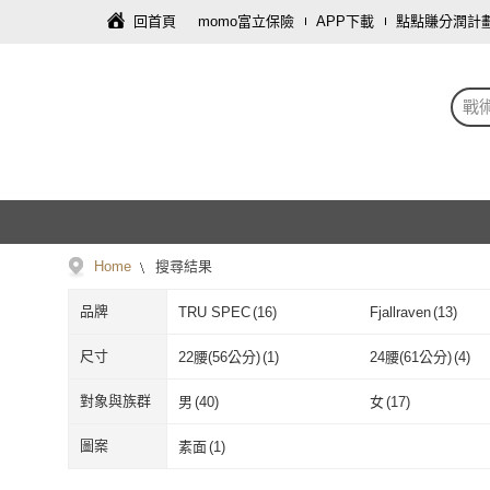
回首頁
momo富立保險
APP下載
點點賺分潤計
戰
Home
搜尋結果
品牌
TRU SPEC
(
16
)
Fjallraven
(
13
)
TRU SPEC
(
16
)
Fjallraven
(
13
)
COGHLAN’S
(
1
)
尺寸
22腰(56公分)
(
1
)
24腰(61公分)
(
4
)
COGHLAN’S
(
1
)
22腰(56公分)
(
1
)
24腰(61公分)
(
29腰(74公分)
(
11
)
30腰(76公分)
(
40
)
對象與族群
男
(
40
)
女
(
17
)
29腰(74公分)
(
11
)
30腰(76公分)
(
35腰(89公分)
(
1
)
36腰(91公分)
(
30
)
男
(
40
)
女
(
17
)
銀髮族
(
15
)
孕婦
(
10
)
圖案
素面
(
1
)
35腰(89公分)
(
1
)
36腰(91公分)
(
XXS
(
4
)
XS
(
26
)
銀髮族
(
15
)
孕婦
(
10
)
素面
(
1
)