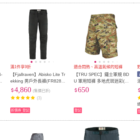
滿1件享9折
適合悶熱、高溫氣候的短褲
-
【Fjallraven】Abisko Lite Tr
【TRU SPEC】鐵士軍規 BD
防
ekking 男戶外長褲(FR82890
U 軍用短褲 多地虎斑迷彩(抗
滾
K
R-030深灰 220沙棕 622淺橄
勾絲/多口袋/軍式/迷彩/透氣)
洲
4,860
650
(售價已折)
欖)
(3)
折價券
登記
登記