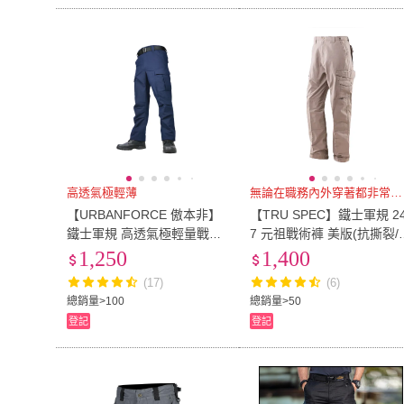
高透氣極輕薄
無論在職務內外穿著都非常適合
【URBANFORCE 傲本非】
【TRU SPEC】鐵士軍規 24
鐵士軍規 高透氣極輕量戰術
7 元祖戰術褲 美版(抗撕裂/
褲-亞洲版(輕薄/高透氣/舒適/
潑水/戰術/收納/伸縮腰帶/Y
1,250
1,400
防潑水)
K拉鍊)
(17)
(6)
總銷量>100
總銷量>50
登記
登記