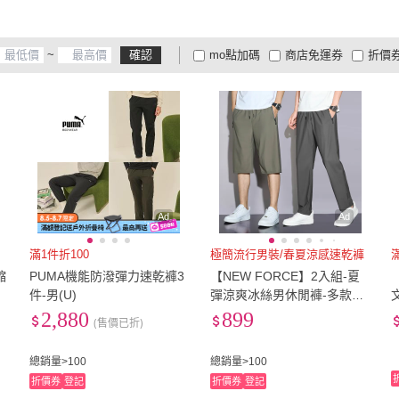
S
(
34
)
M
(
37
)
5L
(
1
)
XL
(
19
)
2XL
(
~
確認
mo點加碼
商店免運券
折價
5L
(
1
)
XL
(
19
)
大家電安心配
大家電快配
商
低溫宅配
定期配/分次配
貨
4
及以上
3
及以上
2
及
Ad
Ad
滿1件折100
極簡流行男裝/春夏涼感速乾褲
縮
PUMA機能防潑彈力速乾褲3
【NEW FORCE】2入組-夏
件-男(U)
彈涼爽冰絲男休閒褲-多款可
選(涼感褲/七分褲/速乾褲/機
2,880
899
(售價已折)
能褲/運動褲/休閒褲/長褲)
總銷量>100
總銷量>100
折價券
登記
折價券
登記