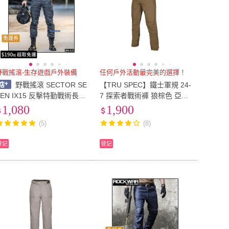
免運券
野戰搖滾-生存遊戲戶外裝備
任何戶外活動最完美的選擇！
野戰搖滾 SECTOR SE
【TRU SPEC】鐵士軍規 24-
VEN IX15 反擊特勤戰術長褲
7 探索者戰術褲 狼棕色 亞版
(碳灰色、灰綠色)勤務褲戰術
(抗撕裂/透氣/彈性/防潑水)
1,080
1,900
褲工作褲迷彩褲
(5)
(8)
登記
登記