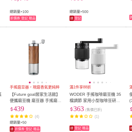
咖啡 送禮推薦 咖啡禮盒)
機)
總銷量>100
總銷量>500
折價券
登記
贈品
速
登記
手搖磨豆器，現磨香氣更純粹
滿1件享88折
搖
【Future goal居家生活館】
WODER 手搖咖啡磨豆機 35
豆
便攜磨豆機 磨豆器 手搖磨豆
檔調節 家用小型咖啡豆研磨
機 咖啡研磨 咖啡豆研磨機
機 手動磨粉機 陶瓷磨芯磨豆
439
363
(售價已折)
(手動磨豆 咖啡用具)
器
(4)
(1)
總銷量>50
速
登記
贈品
速
折價券
登記
贈品