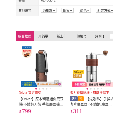
全陶瓷
(
2
)
玻璃
(
14
)
容量
0L~50L
(
3
)
QLZHS
(
1
)
熾咖啡
(
1
)
索樂生活
(
1
)
生活King
(
1
)
全陶瓷
(
2
)
玻璃
(
14
)
金屬
(
2
)
塑膠
(
1
)
0L~50L
(
3
)
其他選項
適用於
圖案
顏色
組裝方式
索樂生活
(
1
)
生活King
(
1
)
COFESH
(
1
)
PINFIS 品菲特
(
4
)
金屬
(
2
)
塑膠
(
1
)
木
(
1
)
不鏽鋼
(
1
)
COFESH
(
1
)
PINFIS 品菲
Tre spade 三劍牌
(
7
)
SUNORO
(
4
)
木
(
1
)
不鏽鋼
(
1
)
綜合推薦
月銷量
新上市
價格
評價
Tre spade 三劍牌
(
7
)
SUNORO
(
4
)
愛鴨咖啡
(
3
)
再再之在
(
1
)
愛鴨咖啡
(
3
)
再再之在
(
1
)
科凌
(
1
)
tounichi 東日
(
1
)
科凌
(
1
)
tounichi 東日
(
mo點3%
免運券
Ad
Ad
Driver 官方直營
省力旋轉結構，研磨流暢不卡頓
【Driver】原木精鋼迷你磨豆
【熾咖啡】手搖
機(不鏽鋼刀盤 手搖磨豆機
咖啡磨豆器 (不鏽鋼/磨豆機
咖啡磨豆機 咖啡豆 咖啡器具
手搖咖啡機；陶瓷磨芯/粗
799
311