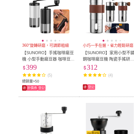
360°旋轉研磨，可調節粗細
小巧一手在握，省力輕鬆研磨
【SUNORO】手搖咖啡磨豆
【SUNORO】家用小型不
機 小型手動磨豆器 咖啡豆研
鋼咖啡磨豆機 陶瓷手搖研
磨機 家用便攜式研磨器 手沖
機(手動磨豆機/咖啡豆磨粉
399
312
咖啡器具 可調節研磨粗細
機/研磨機/磨豆器)
(5)
(4)
總銷量>50
速
登記
速
折價券
登記
mo點3%