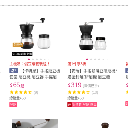
免運券
主機贈：儲豆罐套裝組！
滿1件享8折
豆
【卡特屋】手搖磨豆機
【麥瑞】手搖咖啡豆研磨機*
咖
套裝 磨豆機 磨豆器 手搖磨
贈密封罐(研磨機 磨豆機 磨
義
豆機 咖啡研磨 咖啡豆研磨機
豆器 手搖磨豆機 磨粉機 研
65
319
起
(售價已折)
器
手動磨豆 研磨機 磨粉機 咖
磨器 手磨機)
(9)
(10)
啡磨豆機 手搖磨豆
總銷量>50
總銷量>50
登記
速
折價券
登記
贈品