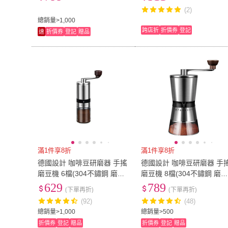
手沖咖啡)
可調/可拆洗/便攜款)
(2)
總銷量>1,000
跨店折
折價券
登記
速
折價券
登記
贈品
滿1件享8折
滿1件享8折
德國設計 咖啡豆研磨器 手搖
德國設計 咖啡豆研磨器 手
磨豆機 6檔(304不鏽鋼 磨豆
磨豆機 8檔(304不鏽鋼 磨
器 手動 咖啡粉 咖啡 研磨機
器 手動 咖啡粉 咖啡 研磨機
629
789
(下單再折)
(下單再折)
磨粉機 不銹鋼)
磨粉機 不銹鋼)
(92)
(48)
總銷量>1,000
總銷量>500
折價券
登記
贈品
折價券
登記
贈品