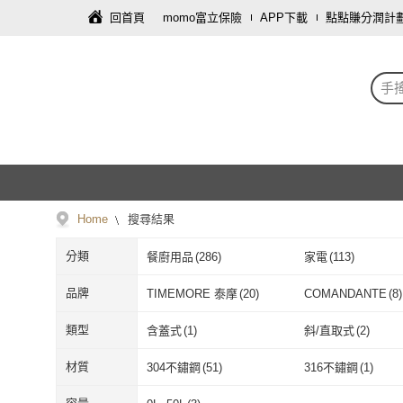
回首頁
momo富立保險
APP下載
點點賺分潤計
手
Home
搜尋結果
分類
餐廚用品
(
286
)
家電
(
113
)
品牌
TIMEMORE 泰摩
(
20
)
COMANDANTE
(
8
)
TIMEMORE 泰摩
(
20
)
COMANDAN
Felsted 菲仕德
(
4
)
MINOS
(
3
)
類型
含蓋式
(
1
)
斜/直取式
(
2
)
Felsted 菲仕德
(
4
)
MINOS
(
3
)
卡特屋
(
3
)
FONMOST
(
1
)
含蓋式
(
1
)
斜/直取式
(
2
)
材質
304不鏽鋼
(
51
)
316不鏽鋼
(
1
)
卡特屋
(
3
)
FONMOST
(
1
)
QLZHS
(
1
)
熾咖啡
(
1
)
304不鏽鋼
(
51
)
316不鏽鋼
(
1
)