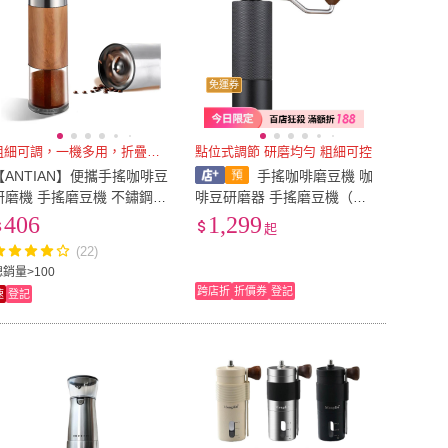
免運券
粗細可調，一機多用，折疊手柄
點位式調節 研磨均勻 粗細可控
【ANTIAN】便攜手搖咖啡豆
手搖咖啡磨豆機 咖
研磨機 手搖磨豆機 不鏽鋼咖
啡豆研磨器 手搖磨豆機（手
啡磨豆器 咖啡機
磨咖啡機、手動咖啡研磨
406
1,299
起
器、磨粉機、磨豆器、手動
(22)
磨豆機、磨粉機）
總銷量>100
跨店折
折價券
登記
速
登記