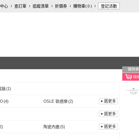
中心
查訂單
追蹤清單
折價券
購物車
登記活動
(
0
)
購物車
電腦
(
1
)
TOP
選更多
KO
(
4
)
OSLE 歐適樂
(
2
)
RTAKO
(
4
)
OSLE 歐適樂
(
2
)
-3BOMBER
(
5
)
FUJI-GRACE 日本富士雅
(
2
)
選更多
麗
MHW-3BOMBER
(
5
)
FUJI-GRACE 日本富士
(
2
)
(
1
)
Tiamo
(
17
)
選更多
2
)
陶瓷內膽
(
5
)
雅麗
Akira
(
1
)
Tiamo
(
17
)
OMAIN 仙德曼
(
1
)
TESCOMA
(
1
)
鑄鐵
(
2
)
陶瓷內膽
(
5
)