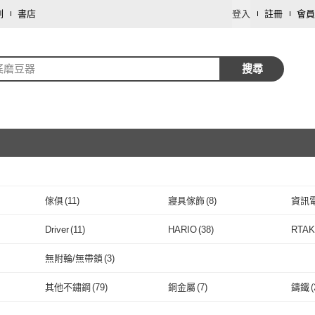
劃
書店
登入
註冊
會員
搖磨豆器
搜尋
傢俱
(
11
)
寢具傢飾
(
8
)
資訊
取消
Driver
(
11
)
HARIO
(
38
)
RTA
取消
TE
(
8
)
Driver
(
11
)
HARIO
(
38
)
AIDIO 阿迪優
(
3
)
Quality 聚家
(
11
)
MHW
無附輪/無帶鎖
(
3
)
AIDIO 阿迪優
(
3
)
Quality 聚家
取消
(
11
)
IBILI
(
1
)
CAFEDE KONA
(
5
)
Akira
無附輪/無帶鎖
(
3
)
其他不鏽鋼
(
79
)
銅金屬
(
7
)
鑄鐵
(
IBILI
(
1
)
CAFEDE KONA
(
5
)
YUANREN 原人購物
(
1
)
Pearl Horse 寶馬
(
1
)
SAD
取消
其他不鏽鋼
(
79
)
銅金屬
(
7
)