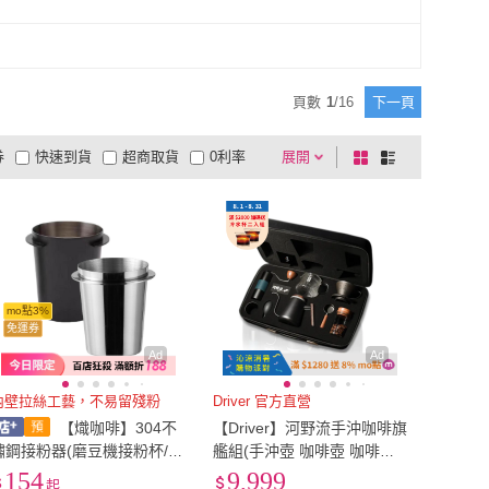
塑料
(
13
)
木質
(
8
)
SADOMAIN 仙德曼
(
1
)
TESCOMA
(
1
)
家居
(
2
)
青芳製作所
(
2
)
其他塑料
(
13
)
木質
(
8
)
1
)
其他
(
2
)
上手家居
(
2
)
青芳製作所
(
2
)
on
(
1
)
KOGU 珈琲考具
(
2
)
鋁製
(
1
)
其他
(
2
)
頁數
1
/
16
下一頁
Stelton
(
1
)
KOGU 珈琲考具
(
2
)
ina
(
1
)
匠俱
(
3
)
券
快速到貨
超商取貨
0利率
展開
棋
條
Cococina
(
1
)
匠俱
(
3
)
AKOKI
(
1
)
MILA
(
6
)
品有量
有影片
電視購物
盤
列
到付款
超商付款
5
式
式
AKIRAKOKI
(
1
)
MILA
(
6
)
以上
1
及以上
mo點3%
免運券
Ad
Ad
內壁拉絲工藝，不易留殘粉
Driver 官方直營
【熾咖啡】304不
【Driver】河野流手沖咖啡旗
鏽鋼接粉器(磨豆機接粉杯/聞
艦組(手沖壺 咖啡壺 咖啡濾
香杯；51mm/58mm)
杯 玻璃壺 磨豆機 咖啡豆匙
154
9,999
起