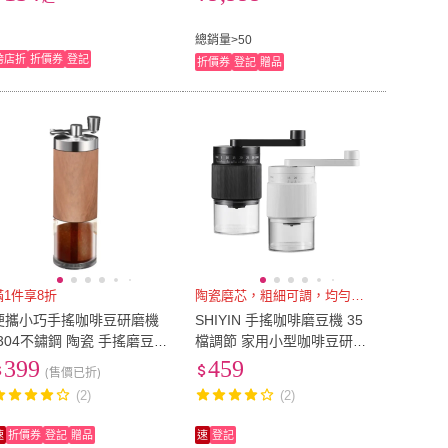
送禮推薦 咖啡禮盒)
總銷量>50
跨店折
折價券
登記
折價券
登記
贈品
滿1件享8折
陶瓷磨芯，粗細可調，均勻研磨
便攜小巧手搖咖啡豆研磨機
SHIYIN 手搖咖啡磨豆機 35
(304不鏽鋼 陶瓷 手搖磨豆機
檔調節 家用小型咖啡豆研磨
磨豆器 咖啡機 手沖咖啡)
機 手動磨粉機 陶瓷磨芯磨豆
399
459
(售價已折)
器
(2)
(2)
速
折價券
登記
贈品
速
登記