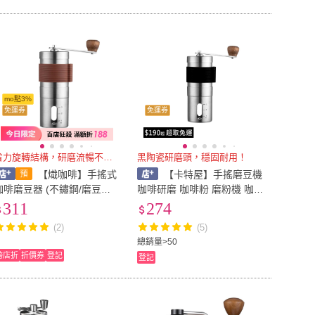
mo點3%
免運券
免運券
省力旋轉結構，研磨流暢不卡頓
黑陶瓷研磨頭，穩固耐用！
【熾咖啡】手搖式
【卡特屋】手搖磨豆機
咖啡磨豆器 (不鏽鋼/磨豆機/
咖啡研磨 咖啡粉 磨粉機 咖
手搖咖啡機；陶瓷磨芯/粗細
啡用具 咖啡磨豆機 不鏽鋼磨
311
274
可調/可拆洗/便攜款)
豆機 磨豆機 磨豆器 磨豆
(2)
(5)
總銷量>50
跨店折
折價券
登記
登記