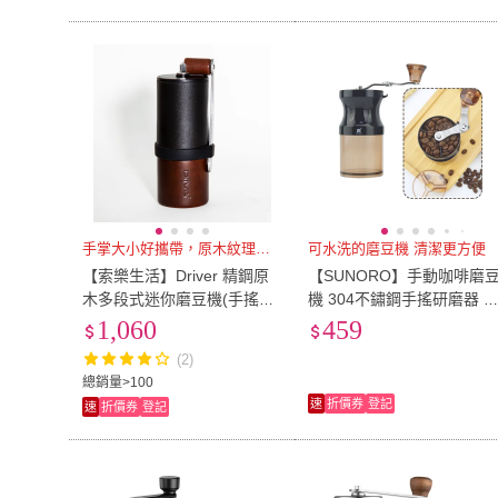
手掌大小好攜帶，原木紋理超質感
可水洗的磨豆機 清潔更方便
【索樂生活】Driver 精鋼原
【SUNORO】手動咖啡磨
木多段式迷你磨豆機(手搖磨
機 304不鏽鋼手搖研磨器 
豆機 咖啡研磨機 原木磨豆器
啡豆研磨器 可調粗細手沖
1,060
459
咖啡磨粉器)
式咖啡粉磨豆器 家用咖啡
(2)
具
總銷量>100
速
折價券
登記
速
折價券
登記