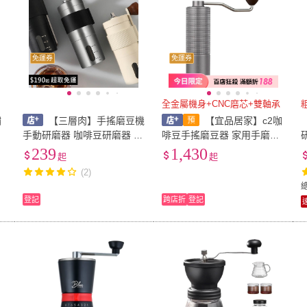
免運券
免運券
全金屬機身+CNC磨芯+雙軸承
鏽
【三層肉】手搖磨豆機
【宜品居家】c2咖
磨
手動研磨器 咖啡豆研磨器 不
啡豆手搖磨豆器 家用手磨咖
鏽鋼手動磨豆機 磨豆機 磨豆
啡研磨器 7齒磨芯專業手磨
239
1,430
起
起
器 咖啡豆研磨機 手動磨豆
（雙色可選/精選禮物）
(2)
咖啡研磨
登記
跨店折
登記