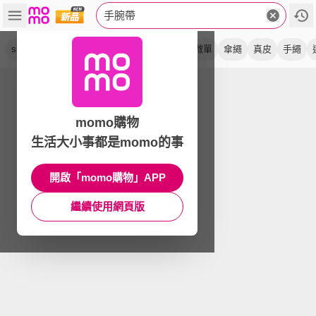
手腕帶
slim
cuff
單眼
相機
安全扣
快拆
微單
傘繩
真皮
手繩
momo購物
生活大小事都是momo的事
開啟「momo購物」APP
繼續使用網頁版