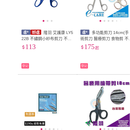
隆羽 艾護康 LY5
多功能剪刀 14cm(手
22B 不繡鋼小紗布剪刀 不繡
術剪刀 醫療剪刀 食物剪 不
鋼剪刀 紗布剪刀 外科剪刀
鏽鋼) 外科器械 持針器 醫
113
175
起
醫用剪刀 顏色隨機出貨
診所 護理 手術 眼科剪千喜
醫療
登記
登記
免運券