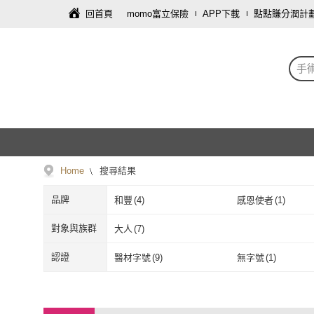
回首頁
momo富立保險
APP下載
點點賺分潤計
手
Home
搜尋結果
品牌
和豐
(
4
)
感恩使者
(
1
)
和豐
(
4
)
感恩使者
(
1
)
對象與族群
大人
(
7
)
大人
(
7
)
認證
醫材字號
(
9
)
無字號
(
1
)
醫材字號
(
9
)
無字號
(
1
)