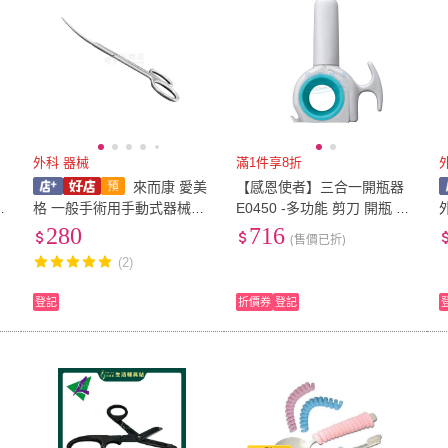
外科 器械
滿1件享8折
來而康 愛美
【感恩使者】三合一開瓶器
滅
格 一般手術用手動式器械
E0450 -多功能 剪刀 開瓶 開
手
(未滅菌) 直式 彎式 反式 14c
易開罐(日本製-用餐輔具)
280
716
(售價已折)
m 外科 剪刀 尖頭 圓頭 雙尖
(2)
頭 雙圓頭 器
登記
折價券
登記