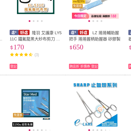
mo點3%
免運券
隆羽 艾護康 LY5
LZ 捲捲輔助握
11C 鐵氟龍黑大紗布剪刀 E
把手 捲捲握柄助握器 矽膠製
院
MT軍用剪刀 紗布剪
170
650
(3)
登記
跨店折
折價券
登記
免運券