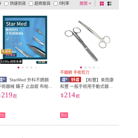
券
快速到貨
超商取貨
0利率
展開
棋
條
品有量
有影片
電視購物
盤
列
到付款
超商付款
5
式
式
以上
1
及以上
免運券
不鏽鋼 手術剪刀
StarMed 外科不銹鋼
【和豐】來而康
手術器械 鑷子 止血鉗 布帕
和豐 一般手術用手動式器械
鉗 止血鉗 子宮拉鉤 拆線剪
(未滅菌) 不鏽鋼 手術剪刀 A
219
214
起
起
眼科剪 繃帶剪 組織剪 持針
E13102 雙圓頭 13142 尖片
器
彎
登記
登記