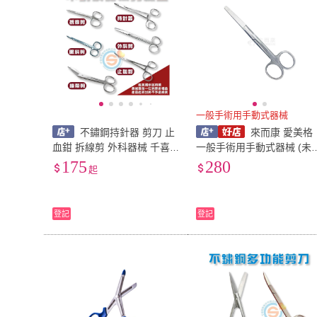
一般手術用手動式器械
不鏽鋼持針器 剪刀 止
來而康 愛美格
血鉗 拆線剪 外科器械 千喜
一般手術用手動式器械 (未
醫療 持針器 醫院 診所 護理
菌) 直式 雙圓頭 剪刀 一般 
175
280
起
手術 眼科剪
術 圓頭 14cm 器械
登記
登記