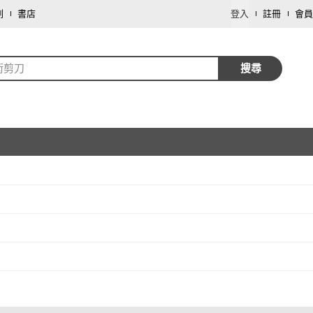
劃
書店
登入
註冊
會員
術剪刀
搜尋
取消
取消
取消