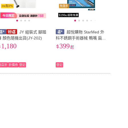
mo點3%
免運券
JY 組裝式 腳踏
超悅購物 StarMed 外
器 顏色隨機出貨(JY-202)
科不銹鋼手術器械 鴨嘴 扁平
鉤
1,180
399
起
跨店折
折價券
登記
登記