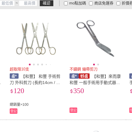
~
確認
mo點加碼
商店免運券
折價
大家電安心配
大家電快配
商
低溫宅配
定期配/分次配
貨
4
及以上
3
及以上
2
及
超取限10支
不鏽鋼 繃帶剪刀
【和豐】 和豐 手術剪
【和豐】來而康
刀 外科剪刀 (長約14cm / 單
和豐 一般手術用手動式器械
口
支入)
(未滅菌) AE27104 不鏽鋼 繃
120
350
帶剪刀
總銷量>100
登記
登記