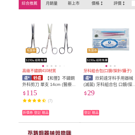
綜合推薦
月銷量
新上市
價格
評價
免運券
免運券
高級不鏽鋼410材質
牙科組合包(口鏡/探針/鑷子)
【和豐】不鏽鋼
欣莉達牙科手用器械
外科剪刀 單支 14cm (醫療/
(滅菌) 牙科組合包 口鏡/探
手術/紗布剪)
針/鑷子(不鏽鋼夾頭) 牙齒
115
29
腔鏡 口內鏡 牙科鏡
(7)
折價券
登記
贈品
登記
贈品