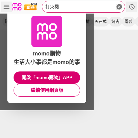
打火機
防風
點火器
噴射
填充式
野外
噴火槍
火石式
烤肉
電弧
momo購物
生活大小事都是momo的事
開啟「momo購物」APP
繼續使用網頁版