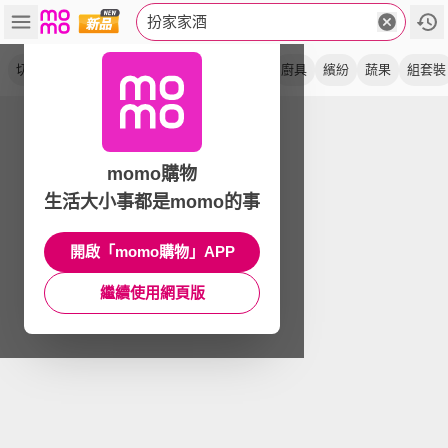
扮家家酒
切切樂
兒童
仿真
低幼
玩具
互動
廚具
繽紛
蔬果
組套裝
momo購物
生活大小事都是momo的事
開啟「momo購物」APP
繼續使用網頁版