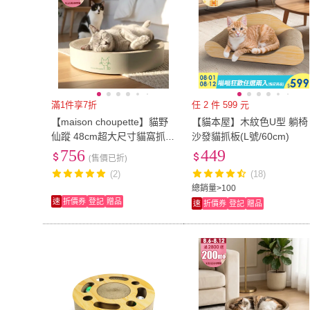
滿1件享7折
任 2 件 599 元
【maison choupette】貓野
【貓本屋】木紋色U型 躺椅
仙蹤 48cm超大尺寸貓窩抓板
沙發貓抓板(L號/60cm)
_圓款森林系列_牛皮瓦楞紙
756
449
(售價已折)
(2)
(18)
總銷量>100
速
折價券
登記
贈品
速
折價券
登記
贈品