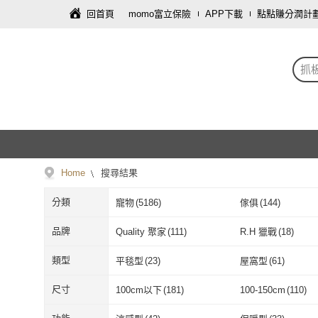
回首頁
momo富立保險
APP下載
點點賺分潤計
抓
Home
搜尋結果
分類
寵物
(
5186
)
傢俱
(
144
)
藝術開運/宗教
(
2
)
家電
(
1
)
品牌
Quality 聚家
(
111
)
R.H 獵戰
(
18
)
Quality 聚家
(
111
)
R.H 獵戰
(
18
)
匠俱
(
37
)
OSLE 歐適樂
(
7
)
類型
平毯型
(
23
)
屋窩型
(
61
)
匠俱
(
37
)
OSLE 歐適樂
戴比派特
(
2
)
doter 寵愛物語
(
57
)
平毯型
(
23
)
屋窩型
(
61
)
互動型
(
35
)
含蓋式
(
1
)
尺寸
100cm以下
(
181
)
100-150cm
(
110
)
戴比派特
(
2
)
doter 寵愛物
LIKE PET
(
22
)
HIGHCP
(
7
)
互動型
(
35
)
含蓋式
(
1
)
100cm以下
(
181
)
100-150cm
(
1