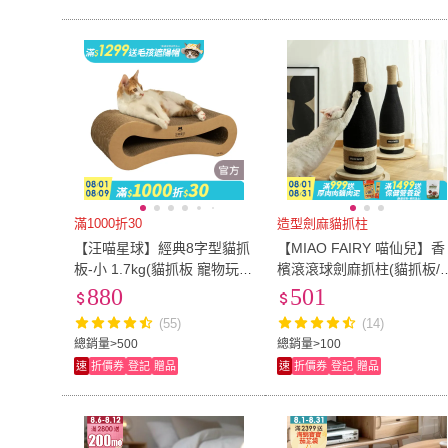
滿1000折30
造型劍麻貓抓柱
【汪喵星球】經典8字型貓抓
【MIAO FAIRY 喵仙兒】香
板-小 1.7kg(貓抓板 寵物玩
檳滾滾球劍麻抓柱(貓抓板/
具)
玩具)
880
501
(55)
(14)
總銷量>500
總銷量>100
速
折價券
登記
贈品
速
折價券
登記
贈品