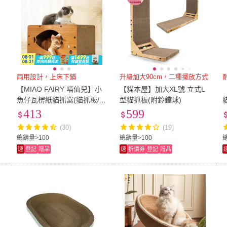
兩用設計，上床下鋪
升級加大90cm，二種擺放方式
【MIAO FAIRY 喵仙兒】小
【貓本屋】加大XL號 立式L
魚仔瓦楞紙貓抓窩(貓抓板/貓
型貓抓板(附鈴鐺球)
玩具)
413
599
(30)
(19)
總銷量>100
總銷量>100
速
登記
贈品
速
折價券
登記
贈品