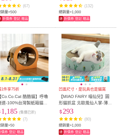
(67)
(132)
總銷量>500
總銷量>1,000
速
折價券
登記
贈品
速
折價券
登記
贈品
滿1件享75折
凹面尺寸，是玩具也是貓窩
【Co.Co.Cat 酷酷貓】呼嚕
【MIAO FAIRY 喵仙兒】圓
隧道-100%台灣製紙箱貓抓
形貓抓盆 北歐風仙人掌-薄荷
板(隨機不挑款)
綠-L(貓抓板/貓玩具)
1,185
293
(售價已折)
(7)
(80)
總銷量>50
總銷量>1,000
折價券
登記
贈品
速
折價券
登記
贈品