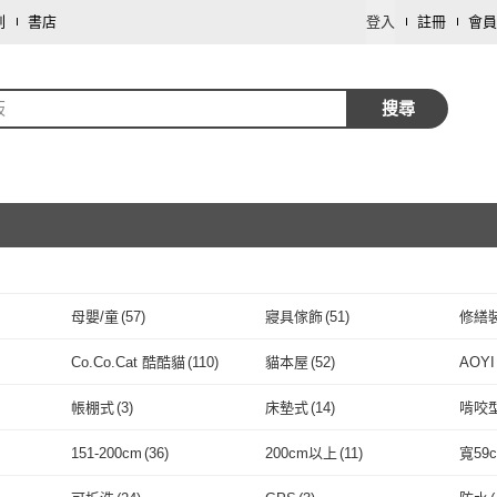
劃
書店
登入
註冊
會員
板
搜尋
母嬰/童
(
57
)
寢具傢飾
(
51
)
修繕
取消
圖書/影音
(
1
)
Co.Co.Cat 酷酷貓
(
110
)
貓本屋
(
52
)
AOYI
取消
Co.Co.Cat 酷酷貓
(
110
)
貓本屋
(
52
)
IPSKY
(
43
)
汪喵星球
(
5
)
佳美
帳棚式
(
3
)
床墊式
(
14
)
啃咬
(
7
)
IPSKY
(
43
)
汪喵星球
取消
(
5
)
AFU
(
31
)
XINGMU 興沐
(
1
)
3ba
帳棚式
(
3
)
床墊式
(
14
)
一般濾網
(
1
)
無附輪/無帶鎖
(
1
)
落砂
151-200cm
(
36
)
200cm以上
(
11
)
寬59
語
(
57
)
AFU
(
31
)
XINGMU 興沐
(
1
)
古德斯
(
8
)
毛皇上
(
23
)
上手
一般濾網
(
1
)
無附輪/無帶鎖
取消
(
1
)
10
)
151-200cm
(
36
)
200cm以上
(
11
)