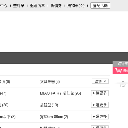
中心
查訂單
追蹤清單
折價券
購物車
登記活動
(
0
)
購物車
展開
裝潢
(
6
)
文具樂器
(
3
)
TOP
選更多
(
47
)
MIAO FAIRY 喵仙兒
(
96
)
AOYI
(
47
)
MIAO FAIRY 喵仙兒
(
96
)
多
(
27
)
貓壹
(
13
)
選更多
型
(
20
)
益智型
(
13
)
佳美多
(
27
)
貓壹
(
13
)
by 三個寶
(
13
)
ParkCat 無敵貓糧
(
9
)
啃咬型
(
20
)
益智型
(
13
)
墊
(
1
)
選更多
cm以下
(
8
)
寬60cm-89cm
(
2
)
3baby 三個寶
(
13
)
ParkCat 無敵貓糧
(
9
)
家居
(
12
)
pidan
(
5
)
落砂墊
(
1
)
寬59cm以下
(
8
)
寬60cm-89cm
(
2
)