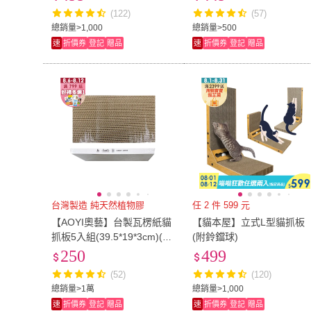
(122)
(57)
總銷量>1,000
總銷量>500
速
折價券
登記
贈品
速
折價券
登記
贈品
台灣製造 純天然植物膠
任 2 件 599 元
【AOYI奧藝】台製瓦楞紙貓
【貓本屋】立式L型貓抓板
抓板5入組(39.5*19*3cm)(植
(附鈴鐺球)
物膠 高密度 耐抓耐磨 安全
250
499
無憂)
(52)
(120)
總銷量>1萬
總銷量>1,000
速
折價券
登記
贈品
速
折價券
登記
贈品