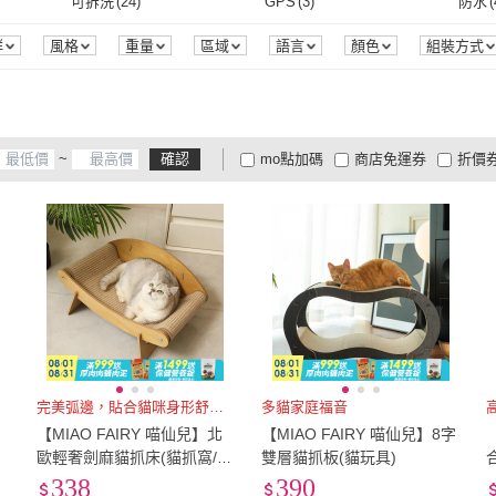
)
小於60cm*90cm
(
7
)
小於140cm*200cm
(
3
)
其他
(
可拆洗
(
24
)
GPS
(
3
)
防水
(
古德斯
(
8
)
毛皇上
(
23
)
5
)
Paipet
(
15
)
Gari Gari Wall
(
24
)
Maog
cm
(
1
)
小於60cm*90cm
(
7
)
小於140cm*200cm
(
3
)
可拆洗
(
24
)
GPS
(
3
)
無
(
36
)
收納功能
(
1
)
群
風格
重量
區域
語言
顏色
組裝方式
ette
(
5
)
Paipet
(
15
)
Gari Gari Wall
(
24
)
SKYLIFE
(
14
)
EARISE 雅蘭仕
(
1
)
Happy
無
(
36
)
收納功能
(
1
)
SKYLIFE
(
14
)
EARISE 雅蘭仕
(
1
)
classic world
(
12
)
Future Tech 未來科技
(
2
)
PUR
~
確認
mo點加碼
商店免運券
折價
classic world
(
12
)
Future Tech 未來科技
(
2
)
福媽寵物
(
12
)
紙樂屋
(
6
)
Clean
大家電安心配
大家電快配
商
低溫宅配
定期配/分次配
貨
客
(
5
)
福媽寵物
(
12
)
紙樂屋
(
6
)
2
)
4
及以上
3
及以上
2
及
活
(
92
)
完美弧邊，貼合貓咪身形舒適加倍
多貓家庭福音
【MIAO FAIRY 喵仙兒】北
【MIAO FAIRY 喵仙兒】8字
歐輕奢劍麻貓抓床(貓抓窩/貓
雙層貓抓板(貓玩具)
抓板/貓玩具)
338
390