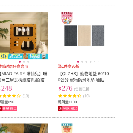
耐抓耐磨任意磨爪
滿1件享95折
【MIAO FAIRY 喵仙兒】喵
【QLZHS】寵物地墊 60*10
公寓三層瓦楞紙貓抓窩(貓抓
0公分 寵物防滑地墊 墻貼貓
板/貓玩具)
抓墊 貓爬貼 貓抓板 沙發防
248
276
(售價已折)
抓貼(耐抓不掉屑)
(13)
(10)
總銷量>50
總銷量>100
速
登記
贈品
速
登記
贈品