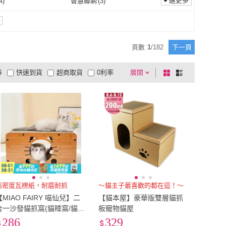
1
)
選更多
4
)
智慧聯網
(
3
)
上手家居
(
12
)
pidan
(
5
)
ougo 貓狗購
(
6
)
嵐楓居家
(
4
)
其他
(
1
)
防水
(
4
)
智慧聯網
(
3
)
Maogougo 貓狗購
(
6
)
嵐楓居家
(
4
)
Life
(
14
)
Pet’s Need 霈尼
(
23
)
頁數
1
/
182
下一頁
HappyLife
(
14
)
Pet’s Need 霈尼
(
23
)
ROOM
(
12
)
宅造印象
(
2
)
券
快速到貨
超商取貨
0利率
展開
棋
條
PURROOM
(
12
)
宅造印象
(
2
)
 one
(
16
)
超凝小姐
(
1
)
品有量
有影片
電視購物
盤
列
到付款
超商付款
5
式
式
Clean one
(
16
)
超凝小姐
(
1
)
以上
1
及以上
高密度瓦楞紙，耐磨耐抓
～貓主子最喜歡的都在這！～
【MIAO FAIRY 喵仙兒】二
【貓本屋】豪華版雙層貓抓
合一沙發貓抓窩(貓睡窩/貓抓
板寵物貓屋
板/貓玩具)
286
329