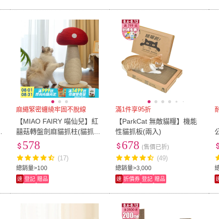
麻繩緊密纏繞牢固不脫線
滿1件享95折
【MIAO FAIRY 喵仙兒】紅
【ParkCat 無敵貓糧】機能
貓
囍菇轉盤劍麻貓抓柱(貓抓板/
性貓抓板(兩入)
貓玩具)
578
678
(售價已折)
(17)
(49)
總銷量>100
總銷量>3,000
速
登記
贈品
速
折價券
登記
贈品