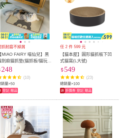
耐抓耐磨不掉屑
任 2 件 599 元
【MIAO FAIRY 喵仙兒】黑
【貓本屋】圓形貓抓板下凹
貓劍麻貓抓墊(貓抓板/貓玩
式貓窩(L大號)
具)
248
549
(10)
(23)
總銷量>50
總銷量>100
速
登記
贈品
速
折價券
登記
贈品