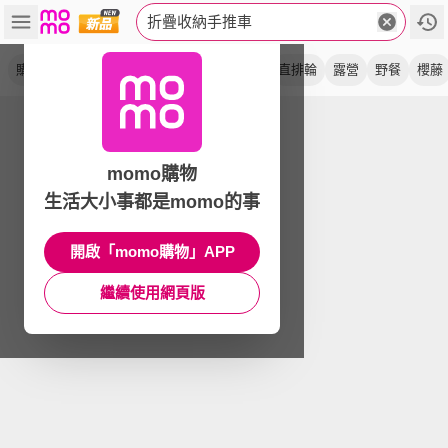
折疊收納手推車
購物車
收納車
買菜車
平拉式
萬向
直排輪
露營
野餐
櫻藤
momo購物
生活大小事都是momo的事
開啟「momo購物」APP
繼續使用網頁版