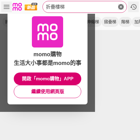
折疊樓梯
折疊梯
梯子
樓梯椅
人字梯
工作梯
伸縮梯
摺疊梯
階梯
加
momo購物
生活大小事都是momo的事
開啟「momo購物」APP
繼續使用網頁版