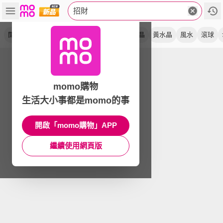
招財
開運
發財樹
聚寶盆
搖錢樹
聚財
黃晶
黃水晶
風水
滾球
momo購物
生活大小事都是momo的事
開啟「momo購物」APP
繼續使用網頁版