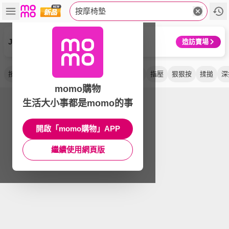
按摩椅墊
JHT
造訪賣場
按摩墊
溫感
溫熱
深揉捏
坐墊
熱敷
指壓
狠狠按
揉搥
深
momo購物
生活大小事都是momo的事
開啟「momo購物」APP
繼續使用網頁版