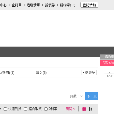
中心
查訂單
追蹤清單
折價券
購物車
登記活動
(
0
)
購物車
選更多
(勁園)
(
1
)
鼎文
(
6
)
TOP
台科大(勁園)
(
1
)
鼎文
(
6
)
頁數
1
/
2
下一頁
券
快速到貨
超商取貨
0利率
展開
棋
條
品有量
有影片
電視購物
盤
列