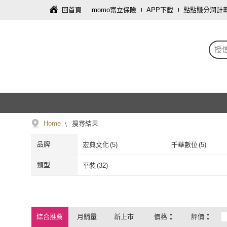
回首頁
momo富立保險
APP下載
點點賺分潤計
授
Home
搜尋結果
品牌
宏典文化
(
5
)
千華數位
(
5
)
宏典文化
(
5
)
千華數位
(
5
)
類型
平裝
(
32
)
平裝
(
32
)
綜合推薦
月銷量
新上市
價格
評價