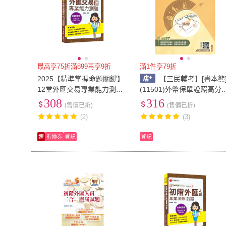
最高享75折滿899再享9折
滿1件享79折
2025【精準掌握命題關鍵】
【三民輔考】[書本熊
12堂外匯交易專業能力測驗
(11501)外幣保單證照高分
課（外匯交易專業能力測
成(上榜生強烈推薦)978626
308
316
(售價已折)
(售價已折)
驗）
805510
(2)
(3)
速
折價券
登記
登記