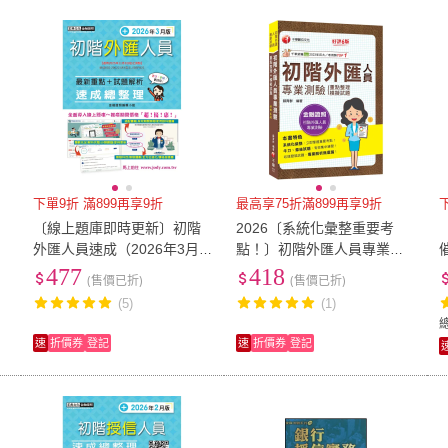
低溫宅配
定期配/分次配
貨
4
及以上
3
及以上
2
及
下單9折 滿899再享9折
最高享75折滿899再享9折
〔線上題庫即時更新〕初階
2026〔系統化彙整重要考
外匯人員速成（2026年3月
點！〕初階外匯人員專業測
版）〔適用2025年11月3日
驗重點整理+模擬試題
477
418
(售價已折)
(售價已折)
起之測驗〕
(5)
(1)
速
折價券
登記
速
折價券
登記