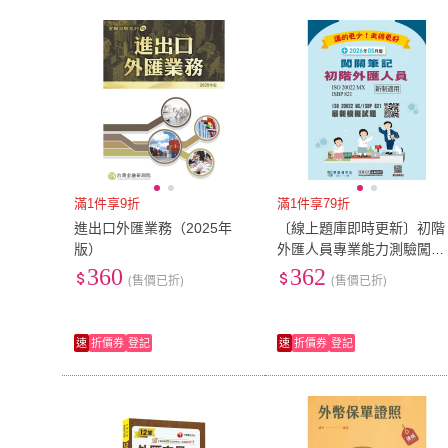
滿1件享9折
滿1件享79折
進出口外匯業務（2025年
〔線上題庫即時更新〕初階
版）
外匯人員專業能力測驗闖關
筆記六版（對應ISO 20022
360
362
(售價已折)
(售價已折)
MX電文格式
速
折價券
登記
速
折價券
登記