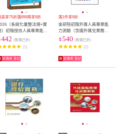
最高享75折滿899再享9折
滿1件享9折
2026〔系統化彙整法規+實
金研院初階外匯人員專業能
務〕初階授信人員專業能力
力測驗（含國外匯兌業務與
測驗（重點統整+歷年試題）
進出口外匯業務）歷屆試題
442
540
(售價已折)
(售價已折)
〔七版〕
分類解析
(1)
(2)
速
折價券
登記
速
折價券
登記