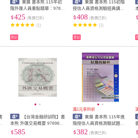
東展 書本熊 115年初
東展 書本熊 115初階
階外匯人員重點精華：9789
授信人員資格測驗經典講義
579235440
與試題：9789579235396
425
408
(售價已折)
(售價已折)
(1)
(1)
登記
登記
滿1元享85折
書
【台灣金融研訓院】書
東展 書本熊 115年進
A
本熊 外匯交易概要 9789863
階授信人員資格測驗試題與
991847
解析 114/12出版：9789579
585
382
(售價已折)
235587
3