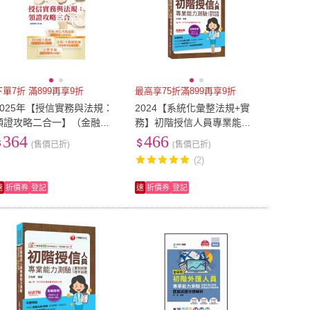
下單7折 滿899再享9折
最高享75折滿899再享9折
2025年【授信實務與法規：
2024【系統化彙整法規+實
領證攻略二合一】（金融考
務】初階授信人員專業能力
照適用•收納大量試題•附贈線
測驗（重點統整+歷年試題）
364
466
(售價已折)
(售價已折)
上題庫）（4版）
(2)
速
折價券
登記
速
折價券
登記