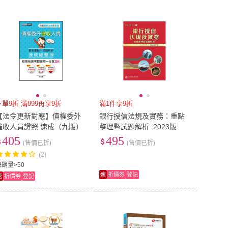
到付款
超商付款
5
式
式
以上
1
及以上
下單9折 滿899再享9折
滿1件享9折
【法令更新對應】債權委外
銀行授信法規及實務：重點
催收人員證照 速成（九版）
整理暨試題解析. 2023版
405
495
(售價已折)
(售價已折)
(2)
總銷量>50
速
折價券
登記
速
折價券
登記