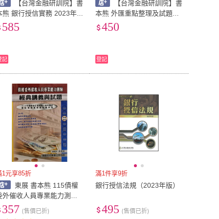
【台灣金融研訓院】書
【台灣金融研訓院】書
本熊 銀行授信實務 2023年
本熊 外匯重點整理及試題解
版 9789863992547
析（2023年最新版）978986
585
450
3992400
登記
登記
滿1元享85折
滿1件享9折
東展 書本熊 115債權
銀行授信法規（2023年版）
委外催收人員專業能力測驗/
11412出版：978957923569
357
495
(售價已折)
(售價已折)