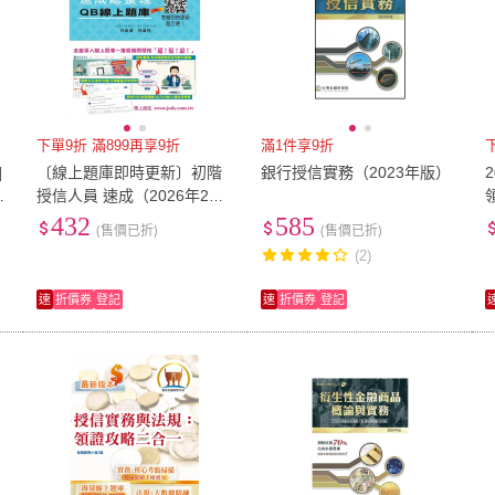
下單9折 滿899再享9折
滿1件享9折
]
〔線上題庫即時更新〕初階
銀行授信實務（2023年版）
速
授信人員 速成（2026年2月
7
版）
432
585
(售價已折)
(售價已折)
(2)
速
折價券
登記
速
折價券
登記