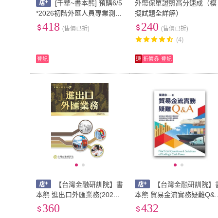
[千華~書本熊] 預購6/5
外幣保單證照高分速成（模
*2026初階外匯人員專業測驗
擬試題全詳解）
重點整理+模擬試題（金融證
418
240
(售價已折)
(售價已折)
照-初階外匯人員專業測驗）
(4)
登記
速
折價券
登記
【台灣金融研訓院】書
【台灣金融研訓院】
本熊 進出口外匯業務(2025
本熊 貿易金流實務疑難Q&
年版)【適用2025年11月3日
9789863992257
360
432
起之測驗】9789863992844