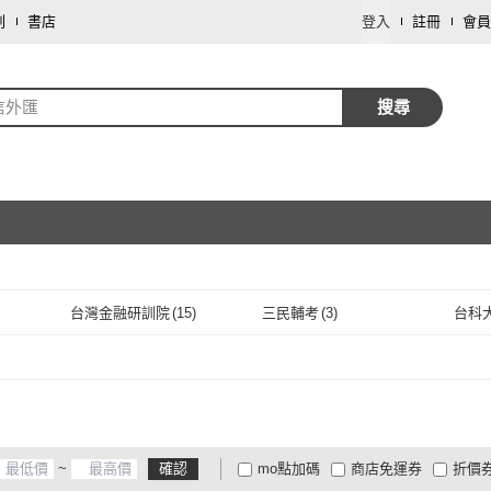
劃
書店
登入
註冊
會員
信外匯
搜尋
取消
台灣金融研訓院
(
15
)
三民輔考
(
3
)
台科大
取消
台灣金融研訓院
(
15
)
三民輔考
(
3
)
~
確認
mo點加碼
商店免運券
折價
大家電安心配
大家電快配
商