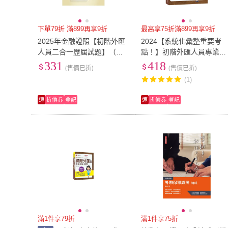
下單79折 滿899再享9折
最高享75折滿899再享9折
2025年金融證照【初階外匯
2024【系統化彙整重要考
人員二合一歷屆試題】（金
點！】初階外匯人員專業測
融考照適用•收納大量試題•附
驗重點整理+模擬試題（金
331
418
(售價已折)
(售價已折)
贈線上題庫）（4版）
證照-初階外匯人員專業測
(1)
驗）
速
折價券
登記
速
折價券
登記
滿1件享79折
滿1件享75折