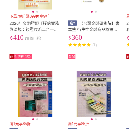
下單79折 滿899再享9折
2026年金融證照【授信實務
【台灣金融研訓院】書
與法規：領證攻略二合一】
本熊 衍生性金融商品概論與
融
（金融考照適用•收納大量試
實務題庫指南2024年版：97
410
360
(售價已折)
題•附贈線上題庫）（5版）
89863992707
(1)
速
折價券
登記
登記
滿1元享85折
滿1元享85折