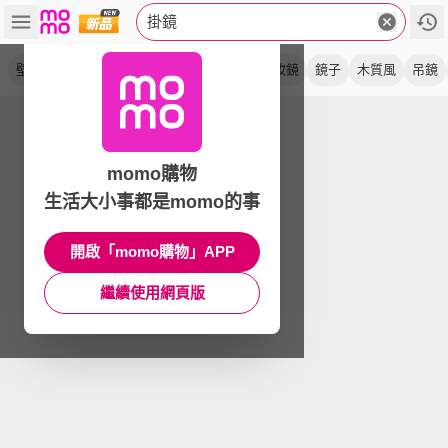
掛鏡
壁鏡
穿衣鏡
全身鏡
abs框
膠框
化妝鏡
鏡子
木質風
吊鏡
momo購物
生活大小事都是momo的事
開啟「momo購物」APP
繼續使用網頁版