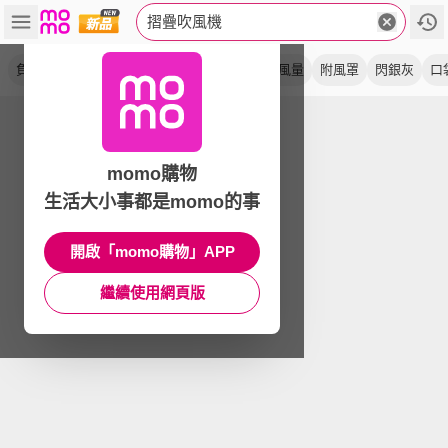
摺疊吹風機
負離子
雙電壓
高速
折疊式
國際
大風量
附風罩
閃銀灰
口
momo購物
生活大小事都是momo的事
開啟「momo購物」APP
繼續使用網頁版