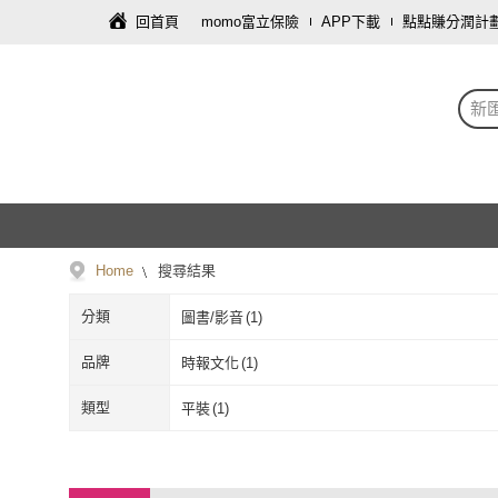
回首頁
momo富立保險
APP下載
點點賺分潤計
新
Home
搜尋結果
分類
圖書/影音
(
1
)
品牌
時報文化
(
1
)
時報文化
(
1
)
類型
平裝
(
1
)
平裝
(
1
)