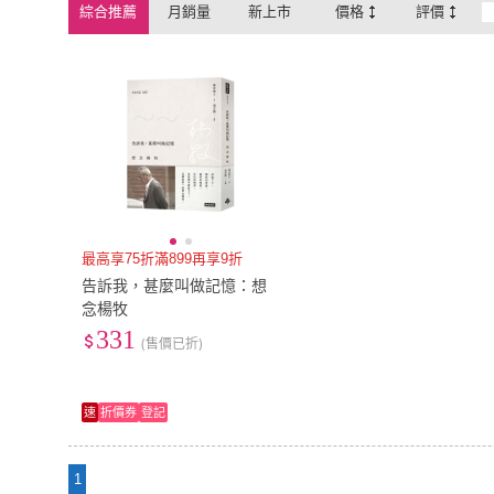
綜合推薦
月銷量
新上市
價格
評價
最高享75折滿899再享9折
告訴我，甚麼叫做記憶：想
念楊牧
331
(售價已折)
速
折價券
登記
1