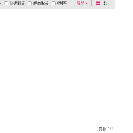
券
快速到貨
超商取貨
0利率
展開
棋
條
品有量
有影片
電視購物
盤
列
到付款
超商付款
5
式
式
以上
1
及以上
頁數
1
/
1