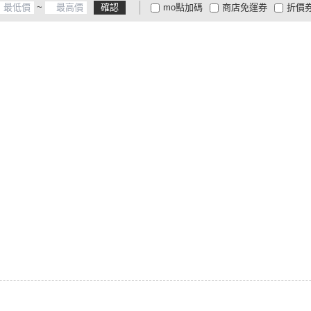
~
確認
mo點加碼
商店免運券
折價
大家電安心配
大家電快配
商
低溫宅配
定期配/分次配
貨
4
及以上
3
及以上
2
及