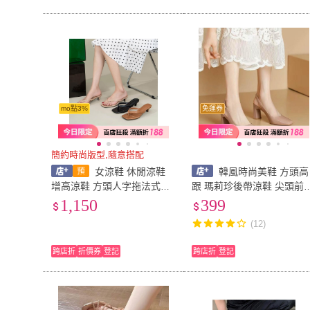
mo點3%
免運券
簡約時尚版型,隨意搭配
女涼鞋 休閒涼鞋
韓風時尚美鞋 方頭高
增高涼鞋 方頭人字拖法式小
跟 瑪莉珍後帶涼鞋 尖頭前
貓跟女新款新款夏季中高跟
後涼鞋 尖頭跟鞋 低跟鞋 涼
1,150
399
夾腳趾細跟涼拖鞋外穿 壹和
鞋 瑪莉珍鞋
(12)
軒
跨店折
折價券
登記
跨店折
登記