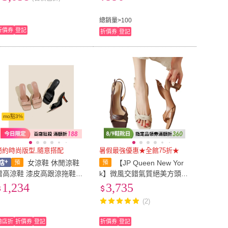
路限定)
總銷量>100
折價券
登記
折價券
登記
mo點3%
簡約時尚版型,隨意搭配
暑假最強優惠★全館75折★
女涼鞋 休閒涼鞋
【JP Queen New Yor
增高涼鞋 漆皮高跟涼拖鞋女
k】微風交錯氣質絕美方頭露
2025年夏季新款英倫風方頭
趾真皮高跟涼鞋(3色可選)
1,234
3,735
細跟外穿細跟女式拖鞋 壹和
(2)
軒
跨店折
折價券
登記
折價券
登記