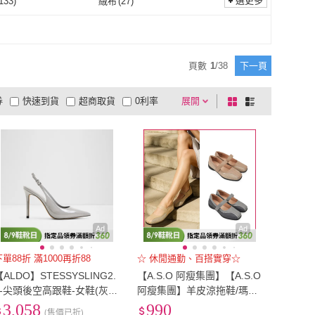
選更多
133
)
絨布
(
27
)
德
nono house
(
1
)
89 zone
(
2
)
AR
(
3
)
Keeley Ann
(
1
)
EU41.5
(
1
)
EU42
(
91
)
(
2
)
EU46.5
(
1
)
漆皮
(
133
)
絨布
(
27
)
15
)
萊卡
(
4
)
CUMAR
(
3
)
Keeley Ann
(
1
)
2
)
Pineapple Outfitter
(
2
)
EU46
(
2
)
EU46.5
(
1
)
(
192
)
22.5cm
(
642
)
網布
(
15
)
萊卡
(
4
)
頁數
1
/
38
下一頁
viina
(
2
)
Pineapple Outfitter
(
2
)
orongo 樂木嚴選
(
2
)
ShoesClub 鞋鞋俱樂部
(
1
)
22cm
(
192
)
22.5cm
(
642
)
(
504
)
25.5cm
(
115
)
券
快速到貨
超商取貨
0利率
展開
棋
條
La Morongo 樂木嚴選
(
2
)
ShoesClub 鞋鞋俱樂部
(
1
)
mi
(
7
)
VIVAIA
(
6
)
25cm
(
504
)
25.5cm
(
115
)
(
4
)
28.5cm
(
2
)
品有量
有影片
電視購物
盤
列
到付款
超商付款
5
式
式
AmiAmi
(
7
)
VIVAIA
(
6
)
28cm
(
4
)
28.5cm
(
2
)
5
(
481
)
US6
(
693
)
以上
1
及以上
US5.5
(
481
)
US6
(
693
)
5
(
84
)
US9
(
153
)
US8.5
(
84
)
US9
(
153
)
(
8
)
US13
(
3
)
US12
(
8
)
US13
(
3
)
Ad
Ad
下單88折 滿1000再折88
☆ 休閒通勤、百搭實穿☆
【ALDO】STESSYSLING2.
【A.S.O 阿瘦集團】【A.S.O
0-尖頭後空高跟鞋-女鞋(灰
阿瘦集團】羊皮涼拖鞋/瑪莉
色)
珍鞋系列(女鞋_多款任選_網
3,058
990
(售價已折)