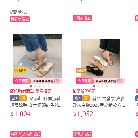
總銷量>50
折價券
登記
折價券
登記
mo點3%
免運券
簡約時尚版型,隨意搭配
最高折300元
女涼鞋 休閒涼鞋
新品 含發票 夾腳
字
增高涼鞋 女士細跟純色涼鞋
趾人字拖2026春夏新款方頭
夏季新款復古方頭高跟鞋女
坡跟鞋高跟簡約外穿時尚休
1,004
1,052
小眾設計感拖鞋外穿 壹和軒
閑涼鞋女
跨店折
折價券
登記
跨店折
登記