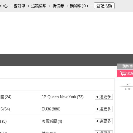
中心
查訂單
追蹤清單
折價券
購物車
登記活動
(
0
)
購物車
TOP
選更多
集團
(
24
)
JP Queen New York
(
73
)
AS 集團
(
24
)
JP Queen New York
(
73
)
(
2
)
WYPEX
(
7
)
選更多
.5
(
54
)
EU36
(
880
)
ORIN
(
2
)
WYPEX
(
7
)
EN PHOENIX 波兒
(
3
)
Grace Gift
(
2
)
EU35.5
(
54
)
EU36
(
880
)
.5
(
51
)
EU39
(
870
)
選更多
腳
(
5
)
吸震減壓
(
4
)
GREEN PHOENIX 波兒
(
3
)
Grace Gift
(
2
)
house
(
1
)
89 zone
(
2
)
EU38.5
(
51
)
EU39
(
870
)
.5
(
1
)
EU42
(
91
)
防磨腳
(
5
)
吸震減壓
(
4
)