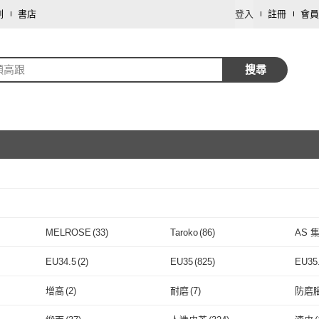
劃
書店
登入
註冊
會員
頭高跟
搜尋
取消
MELROSE
(
33
)
Taroko
(
86
)
AS 
取消
MELROSE
(
33
)
Taroko
(
86
)
ALDO
(
5
)
MISS 21
(
46
)
ORIN
EU34.5
(
2
)
EU35
(
825
)
EU35
ALDO
(
5
)
MISS 21
取消
(
46
)
39
)
baibeauty 白鳥麗子
(
40
)
EPRIS 艾佩絲
(
1
)
GRE
EU34.5
(
2
)
EU35
(
825
)
EU37.5
(
56
)
EU38
(
873
)
EU38
增高
(
2
)
耐磨
(
7
)
防磨
德
ARK
(
39
)
baibeauty 白鳥麗子
(
40
)
EPRIS 艾佩絲
(
1
)
TIQUE
(
2
)
SANDARU 山打努
(
10
)
D+AF
(
3
)
nono 
EU37.5
(
56
)
EU38
取消
(
873
)
EU40.5
(
5
)
EU41
(
142
)
EU41
增高
(
2
)
耐磨
(
7
)