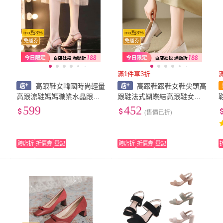
mo點3%
mo點3%
免運券
免運券
滿1件享3折
高跟鞋女韓國時尚輕量
高跟鞋跟鞋女鞋尖頭高
高跟涼鞋媽媽職業水晶跟工
跟鞋法式蝴蝶結高跟鞋女氣
作鞋軟底防滑大尺碼通勤耐
質主婚紗秀禾婚鞋淺口35-39
599
452
(售價已折)
磨增高細跟粗跟女生尖頭方
淑女鞋工作鞋氣質輕奢風方
頭女鞋尖頭細跟鞋舒適瑪麗
頭蝴蝶結秀禾婚鞋新款法式
珍鞋
粗跟緞面瑪麗珍鞋
跨店折
折價券
登記
跨店折
折價券
登記