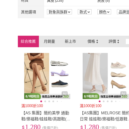
材質
真皮
(
235
)
麂皮
(
8
)
Alberta
(
13
)
DONGCHICHI
GUCCI 古馳
(
1
)
amai
(
3
)
EU39.5
(
48
)
EU40
(
628
)
EU42.5
(
1
)
EU43
(
36
)
真皮
(
235
)
麂皮
(
8
)
牛仔丹寧
(
9
)
毛呢
(
1
)
其他選項
對象與族群
款式
顏色
品牌
BOTIQUE
GUCCI 古馳
(
1
)
amai
(
3
)
OMUSES
(
1
)
Pretty
(
2
)
EU42.5
(
1
)
EU43
(
36
)
EU48
(
1
)
EU48.5
(
1
)
牛仔丹寧
(
9
)
毛呢
(
1
)
聚酯纖維
(
93
)
OMUSES
(
1
)
Pretty
(
2
)
LN
(
1
)
MISS.K
(
5
)
EU48
(
1
)
EU48.5
(
1
)
23cm
(
703
)
23.5cm
(
706
)
聚酯纖維
(
93
)
綜合推薦
月銷量
新上市
價格
評價
LN
(
1
)
MISS.K
(
5
)
Ben&1966
(
3
)
TAS
(
2
)
23cm
(
703
)
23.5cm
(
706
)
26cm
(
67
)
26.5cm
(
30
)
Ben&1966
(
3
)
TAS
(
2
)
ChouChou
(
1
)
Truda Girl
(
1
)
26cm
(
67
)
26.5cm
(
30
)
29cm
(
4
)
US4
(
71
)
ChouChou
(
1
)
Truda Girl
(
1
)
29cm
(
4
)
US4
(
71
)
US6.5
(
543
)
US7
(
683
)
US6.5
(
543
)
US7
(
683
)
US9.5
(
17
)
US10
(
59
)
US9.5
(
17
)
US10
(
59
)
Ad
Ad
滿1000折100
滿1000折100
【AS 集團】簡約美學 通勤
【AS集團】MELROSE 簡
鞋/樂福鞋/娃娃鞋/高跟鞋(多
日常 娃娃鞋/樂福鞋/低跟鞋/
款任選)
高跟鞋(多款任選)
1,280
1,280
(售價已折)
(售價已折)