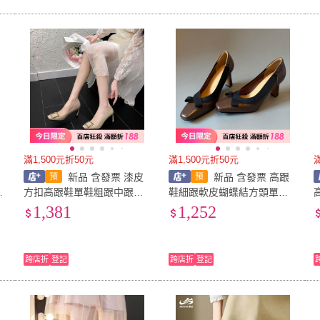
滿1,500元折50元
滿1,500元折50元
新品 含發票 漆皮
新品 含發票 高跟
包
方扣高跟鞋單鞋粗跟中跟方
鞋細跟軟皮蝴蝶結方頭單鞋
頭淺口女鞋通勤OL職場風細
淺口粗跟女鞋新款高跟鞋輕
1,381
1,252
跟女鞋
奢高級感
跨店折
登記
跨店折
登記