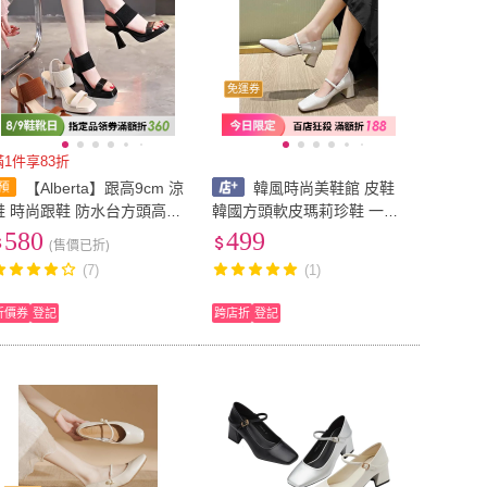
免運券
滿1件享83折
【Alberta】跟高9cm 涼
韓風時尚美鞋館 皮鞋
鞋 時尚跟鞋 防水台方頭高跟
韓國方頭軟皮瑪莉珍鞋 一字
鞋涼拖鞋 2色
扣 瑪莉珍鞋 娃娃鞋 瑪麗珍
580
499
(售價已折)
包鞋 瑪莉珍鞋 娃娃鞋 高跟
(7)
(1)
鞋/6cm
折價券
登記
跨店折
登記