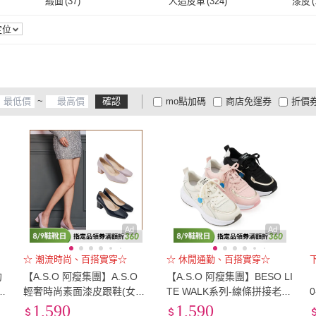
緞面
(
37
)
人造皮革
(
324
)
漆皮
(
(
2
)
SANDARU 山打努
(
10
)
D+AF
(
3
)
bac
(
4
)
Clarks
(
2
)
CUM
EU40.5
(
5
)
EU41
(
142
)
EU44
(
3
)
EU45
(
1
)
EU46
緞面
(
37
)
人造皮革
(
324
)
帆布
(
1
)
防水布
(
3
)
網布
(
定位
bac
(
4
)
Clarks
(
2
)
TINO BELLINI 貝里尼
(
4
)
J&H collection
(
8
)
viina
(
EU44
(
3
)
EU45
(
1
)
21cm
(
3
)
21.5cm
(
7
)
22cm
帆布
(
1
)
防水布
(
3
)
TINO BELLINI 貝里尼
(
4
)
J&H collection
(
8
)
ADORE
(
4
)
steve madden
(
1
)
La M
21cm
(
3
)
21.5cm
(
7
)
24cm
(
698
)
24.5cm
(
702
)
25cm
~
確認
mo點加碼
商店免運券
折價
ADORE
(
4
)
steve madden
(
1
)
SOFE MORE
(
3
)
Very Buy 非常勸敗
(
1
)
AmiA
24cm
(
698
)
24.5cm
(
702
)
27cm
(
7
)
27.5cm
(
6
)
28cm
大家電安心配
大家電快配
商
低溫宅配
定期配/分次配
貨
SOFE MORE
(
3
)
Very Buy 非常勸敗
(
1
)
27cm
(
7
)
27.5cm
(
6
)
US4.5
(
22
)
US5
(
265
)
US5.
4
及以上
3
及以上
2
及
US4.5
(
22
)
US5
(
265
)
US7.5
(
524
)
US8
(
522
)
US8.
US7.5
(
524
)
US8
(
522
)
US10.5
(
1
)
US11
(
14
)
US12
US10.5
(
1
)
US11
(
14
)
Ad
Ad
☆ 潮流時尚、百搭實穿☆
☆ 休閒通勤、百搭實穿☆
約
【A.S.O 阿瘦集團】A.S.O
【A.S.O 阿瘦集團】BESO LI
輕奢時尚素面漆皮跟鞋(女鞋
TE WALK系列-線條拼接老爹
_2色任選)
鞋(女鞋_3色任選)
1,590
1,590