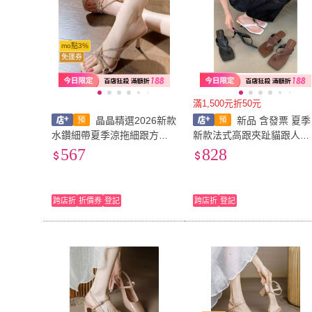
mo點3%
免運券
滿1,500元折50元
晶晶精選2026新款
新品 含發票 夏季
水鑽細帶夏季涼拖細跟方頭
新款法式高跟夾趾貓跟人字
一字涼鞋絕美裸色踩屎感高
拖外穿配裙子涼鞋女方頭細
567
828
跟鞋
跟沙灘鞋
跨店折
折價券
登記
跨店折
登記