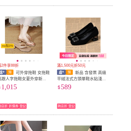
mo點3%
滿2件享88折
滿1,500元折50元
可外穿拖鞋 女拖鞋
新品 含發票 高級
高跟人字拖鞋女夏外穿新款
平絨法式方頭單鞋水鉆淺口
夾趾涼鞋法式方頭小跟涼拖
春秋2025新款女鞋黑色軟底
1,015
589
鞋 【絮語精品】
高跟鞋女
跨店折
折價券
登記
跨店折
登記