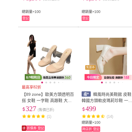
總銷量>100
總銷量>100
登記
登記
免運券
最高享82折
【89 zone】歐美方頭透明百
韓風時尚美鞋館 皮鞋
搭 女鞋 一字鞋 高跟鞋 大尺
韓國方頭軟皮瑪莉珍鞋 一
碼 鞋 粗跟鞋 涼拖鞋(杏7公
扣 瑪莉珍鞋 娃娃鞋 瑪麗珍
327
499
(售價已折)
分/9公分/11公分)
包鞋 瑪莉珍鞋 娃娃鞋 高跟
(1)
(14)
鞋
總銷量>100
速
折價券
登記
跨店折
登記