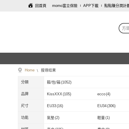
回首頁
momo富立保險
APP下載
點點賺分潤計
方
Home
搜尋結果
分類
鞋/包/箱
(
1052
)
品牌
KissXXX
(
105
)
ecco
(
4
)
KissXXX
(
105
)
ecco
(
4
)
Sp house
(
117
)
BYHUE
(
26
)
尺寸
EU33
(
16
)
EU34
(
306
)
Sp house
(
117
)
BYHUE
(
26
)
Vecchio
(
11
)
HELENE_SPARK
(
EU33
(
16
)
EU34
(
306
)
EU36.5
(
52
)
EU37
(
878
)
功能
氣墊
(
2
)
輕量
(
1
)
Vecchio
(
11
)
HELENE_SP
Alberta
(
13
)
DONGCHICHI BO
EU36.5
(
52
)
EU37
(
878
)
EU39.5
(
48
)
EU40
(
628
)
氣墊
(
2
)
輕量
(
1
)