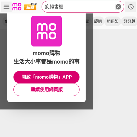
旋轉書櫃
低甲醛
書架
超耐重
收納
轉圈圈
兒童
碳鋼
相冊架
好好轉
momo購物
生活大小事都是momo的事
開啟「momo購物」APP
繼續使用網頁版