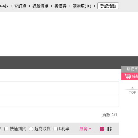
中心
查訂單
追蹤清單
折價券
購物車
登記活動
(
0
)
購物車
TOP
頁數
1
/
1
券
快速到貨
超商取貨
0利率
展開
棋
條
品有量
有影片
電視購物
盤
列