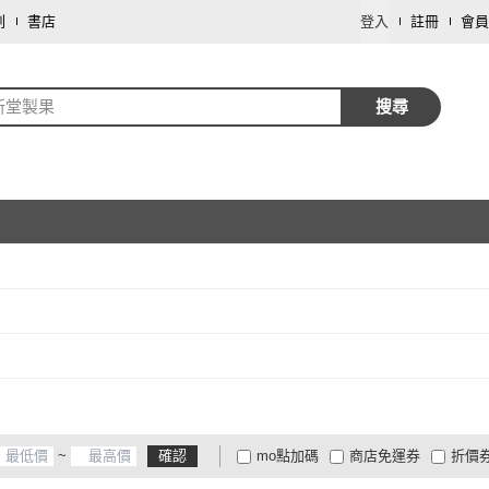
劃
書店
登入
註冊
會員
新堂製果
搜尋
取消
~
確認
mo點加碼
商店免運券
折價
大家電安心配
大家電快配
商