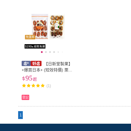
免運券
【日新堂製果】
+爆買日本+ (短效特價) 栗三
昧 栗饅頭 栗子饅頭 和菓子
95
起
日式點心 半生果子 日式甜點
(1)
日本進口
登記
1