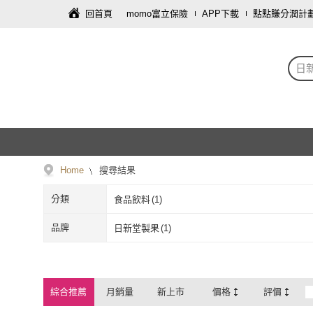
回首頁
momo富立保險
APP下載
點點賺分潤計
日
Home
搜尋結果
分類
食品飲料
(
1
)
品牌
日新堂製果
(
1
)
日新堂製果
(
1
)
綜合推薦
月銷量
新上市
價格
評價