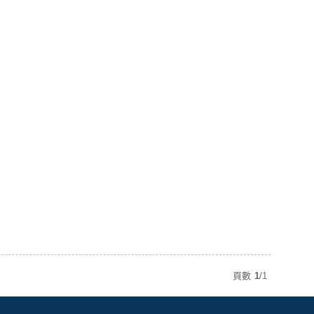
到付款
超商付款
5
式
式
以上
1
及以上
頁數
1
/
1