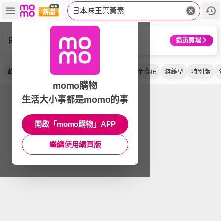
日本味王葉黃素
白蘭氏
造訪賣場
軟膠囊
高濃度
山桑子
晶亮
蝦紅素
金盞花
游離型
特別版
momo購物
生活大小事都是momo的事
開啟「momo購物」APP
繼續使用網頁版