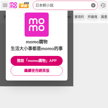
日本輕小說
特裝版
套書
ss 集
瘦肉排
祕聞
mopro
實用的
炸雞塊
圖書
momo購物
生活大小事都是momo的事
開啟「momo購物」APP
繼續使用網頁版