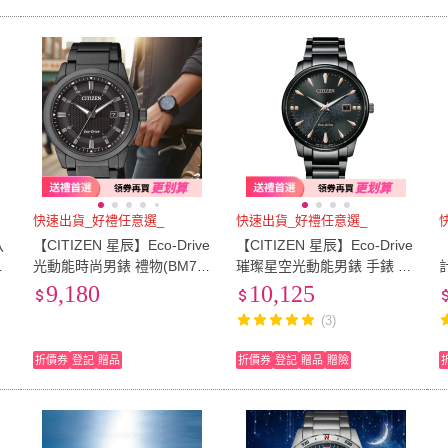
快速出貨_好禮任意選_
快速出貨_好禮任意選_
八
【CITIZEN 星辰】Eco-Drive
【CITIZEN 星辰】Eco-Drive
光動能時尚男錶 禮物(BM71
璀璨星空光動能男錶 手錶 禮
自
45-51E)
物(BM7595-89E/39mm)
9,180
10,125
C
(3)
折價券
登記
贈品
折價券
登記
贈品
贈險