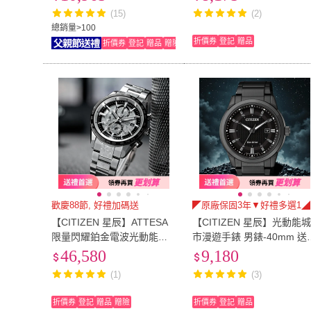
(15)
(2)
總銷量>100
折價券
登記
贈品
折價券
登記
贈品
贈險
歡慶88節, 好禮加碼送
◤原廠保固3年▼好禮多選1◢
【CITIZEN 星辰】ATTESA
【CITIZEN 星辰】光動能
限量閃耀鉑金電波光動能鈦
市漫遊手錶 男錶-40mm 送
金屬計時男錶-銀/42mm父親
禮物 推薦(BM7145-51E)
46,580
9,180
節 禮物(AT8284-61A)
(1)
(3)
折價券
登記
贈品
贈險
折價券
登記
贈品