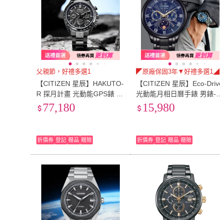
父親節，好禮多選1
◤原廠保固3年▼好禮多選1◢
【CITIZEN 星辰】HAKUTO-
【CITIZEN 星辰】Eco-Driv
R 探月計畫 光動能GPS錶 衛
光動能月相日曆手錶 男錶-
星錶 男錶 手錶-44.6mm(CC
空藍/42mm 禮物 送禮 推薦
77,180
15,980
4067-66E) 父親節 送禮自用
(AP1055-87L)
折價券
登記
贈品
贈險
折價券
登記
贈品
贈險