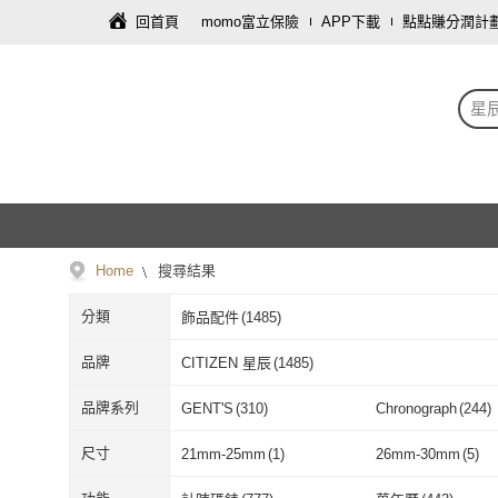
回首頁
momo富立保險
APP下載
點點賺分潤計
星
Home
搜尋結果
分類
飾品配件
(
1485
)
品牌
CITIZEN 星辰
(
1485
)
CITIZEN 星辰
(
1485
)
品牌系列
GENT'S
(
310
)
Chronograph
(
244
)
GENT'S
(
310
)
Chronograph
(
CITIZEN L
(
1
)
尺寸
21mm-25mm
(
1
)
26mm-30mm
(
5
)
CITIZEN L
(
1
)
21mm-25mm
(
1
)
26mm-30mm
(