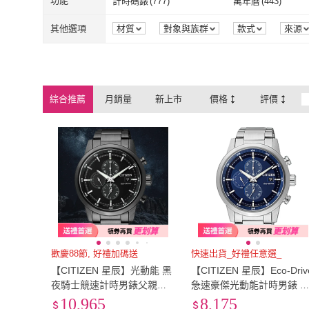
功能
計時碼錶
(
777
)
萬年曆
(
443
)
計時碼錶
(
777
)
萬年曆
(
443
)
跳秒
(
111
)
鬧鈴
(
121
)
其他選項
材質
對象與族群
款式
來源
跳秒
(
111
)
鬧鈴
(
121
)
其他
(
295
)
無防水功能
(
2
)
其他
(
295
)
無防水功能
(
2
)
200M以上
(
6
)
綜合推薦
月銷量
新上市
價格
評價
200M以上
(
6
)
歡慶88節, 好禮加碼送
快速出貨_好禮任意選_
【CITIZEN 星辰】光動能 黑
【CITIZEN 星辰】Eco-Driv
夜騎士競速計時男錶父親節
急速豪傑光動能計時男錶 禮
禮物(CA0615-59E)
物(CA0610-52L)
10,965
8,175