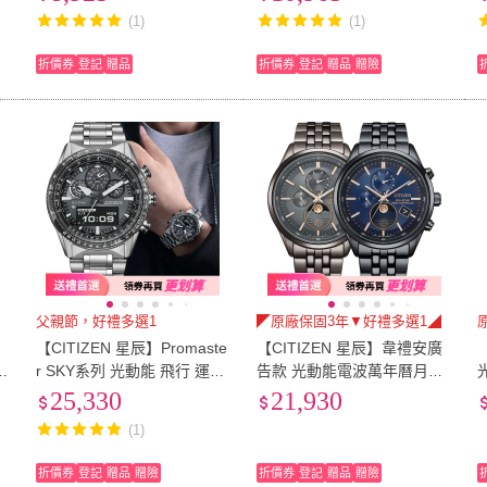
用
親節 禮物(6款可選)
薦
(1)
(1)
折價券
登記
贈品
折價券
登記
贈品
贈險
父親節，好禮多選1
◤原廠保固3年▼好禮多選1◢
城
【CITIZEN 星辰】Promaste
【CITIZEN 星辰】韋禮安廣
禮
r SKY系列 光動能 飛行 運動
告款 光動能電波萬年曆月相
腕錶 男錶 手錶-JV2006-55
手錶 男錶 BY1037-51H / BY
25,330
21,930
H/黑43.0mm 父親節 送禮自
1035-56L(任選)
(1)
用
折價券
登記
贈品
贈險
折價券
登記
贈品
贈險