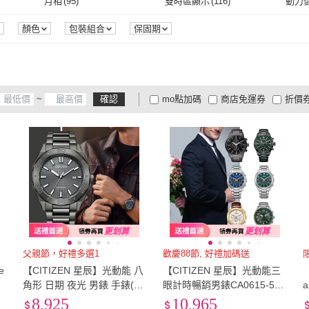
月相
(
95
)
雙時區顯示
(
116
)
動力
月相
(
95
)
雙時區顯示
(
116
)
時間等式
(
8
)
無功能
(
22
)
日期
顏色
包裝組合
保固期
時間等式
(
8
)
無功能
(
22
)
30M
(
15
)
50M
(
234
)
100M
30M
(
15
)
50M
(
234
)
~
確認
mo點加碼
商店免運券
折價
大家電安心配
大家電快配
商
低溫宅配
定期配/分次配
貨
4
及以上
3
及以上
2
及
父親節，好禮多選1
歡慶88節, 好禮加碼送
e
【CITIZEN 星辰】光動能 八
【CITIZEN 星辰】光動能三
角形 日期 夜光 男錶 手錶(B
眼計時暢銷男錶CA0615-59E
M7637-81H) 父親節 送禮自
CA4590-81L CA0770-72X父
8,925
10,965