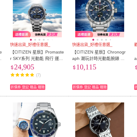
快速出貨_好禮任意選_
快速出貨_好禮任意選_
e
【CITIZEN 星辰】Promaste
【CITIZEN 星辰】Chronogr
夜
r SKY系列 光動能 飛行 運動
aph 潮玩計時光動能腕錶 手
腕錶 男錶 手錶-JV2000-51L
錶 男錶 禮物(AT2520-89L)
24,905
10,115
節
(7)
折價券
登記
贈品
贈險
折價券
登記
贈品
贈險