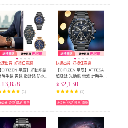
快速出貨_好禮任意選_
快速出貨_好禮任意選_
【CITIZEN 星辰】光動能錶
【CITIZEN 星辰】ATTESA
計時手錶 男錶 指針錶 防水
超級鈦 光動能 電波 計時手
錶-43mm禮物-CA0845-83L.
錶 男錶 禮物 禮物(CB5967-6
13,858
32,130
A0847-88H
6L)
(1)
(1)
折價券
登記
贈品
贈險
折價券
登記
贈品
贈險