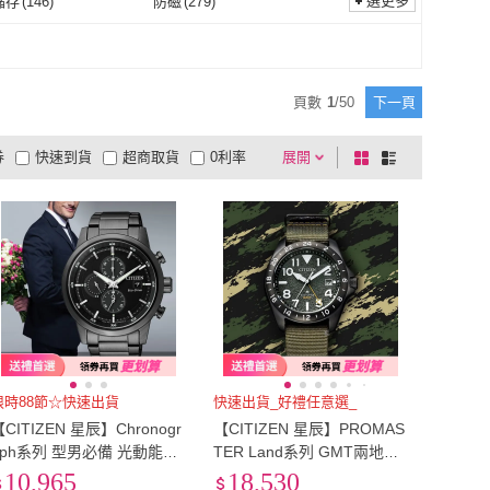
選更多
儲存
(
146
)
防磁
(
279
)
動力儲存
(
146
)
防磁
(
279
)
顯示
(
1420
)
世界時間
(
368
)
日期顯示
(
1420
)
世界時間
(
368
)
(
1122
)
200M
(
104
)
頁數
1
/
50
下一頁
100M
(
1122
)
200M
(
104
)
券
快速到貨
超商取貨
0利率
展開
棋
條
品有量
有影片
電視購物
盤
列
到付款
超商付款
5
式
式
以上
1
及以上
限時88節☆快速出貨
快速出貨_好禮任意選_
【CITIZEN 星辰】Chronogr
【CITIZEN 星辰】PROMAS
aph系列 型男必備 光動能三
TER Land系列 GMT兩地時
眼計時腕錶 父親節 禮物 推
區 光動能腕錶 男錶 手錶-BJ
10,965
18,530