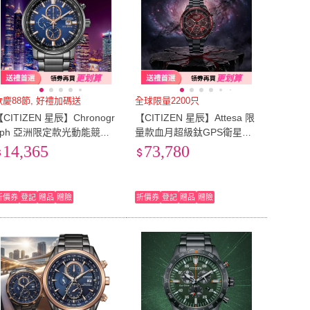
歡慶88節, 好禮加碼送
全球限量2200只
【CITIZEN 星辰】Chronogr
【CITIZEN 星辰】Attesa 限
aph 亞洲限定款光動能競速
量款血月超級鈦GPS衛星光
計時男錶-藍x黑/43mm父親
動能電波計時男錶 /44.6mm
14,365
73,780
 禮物(CA0845-83L)
(CC4077-71Z)
折價券
登記
贈品
贈險
折價券
登記
贈品
贈險