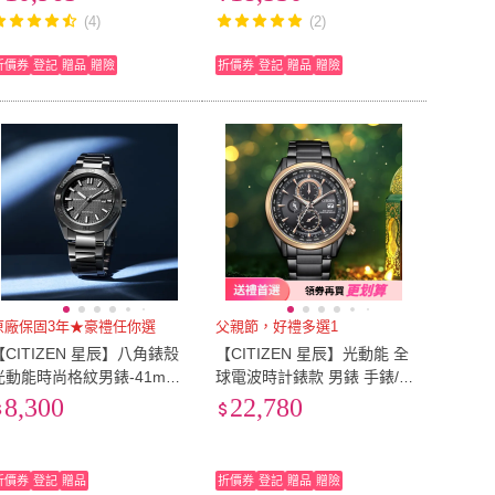
 (CA0615-59E)
7155-05X
(4)
(2)
折價券
登記
贈品
贈險
折價券
登記
贈品
贈險
原廠保固3年★豪禮任你選
父親節，好禮多選1
【CITIZEN 星辰】八角錶殼
【CITIZEN 星辰】光動能 全
光動能時尚格紋男錶-41mm
球電波時計錶款 男錶 手錶/4
父親節 送禮(BM7637-81H)
3mm AT8268-83E 父親節 送
8,300
22,780
禮自用
折價券
登記
贈品
折價券
登記
贈品
贈險