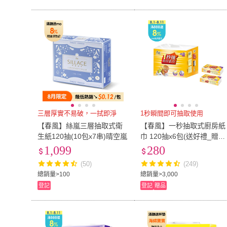
三層厚實不易破，一拭即淨
1秒瞬間即可抽取使用
【春風】絲嵐三層抽取式衛
【春風】一秒抽取式廚房紙
生紙120抽(10包x7串)晴空嵐
巾 120抽x6包(送好禮_贈品
隨機出貨)
1,099
280
(50)
(249)
總銷量>100
總銷量>3,000
登記
登記
贈品