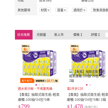
2L
(
3
)
3L
(
3
)
功能
防水
(
40
)
靜音
(
25
)
GFSD 璀璨水鑽精品
(
4
)
K.W.
(
2
)
小樂珠寶
(
1
)
小魯文化
(
1
)
充電式
(
3
)
落地式
(
2
)
情境遊戲
(
1
)
對戰遊戲
(
1
)
2L
(
3
)
3L
(
3
)
XL
(
7
)
2XL
(
6
)
防水
(
40
)
靜音
(
25
)
真人發音
(
1
)
負壓縮陰
(
7
)
其他選項
材質
容量
適用於
對象與族
顏色
組裝方式
品牌定位
包
小樂珠寶
(
1
)
小魯文化
(
1
)
雅紅珠寶
(
1
)
戀家小舖
(
2
)
情境遊戲
(
1
)
對戰遊戲
(
1
)
實體卡
(
1
)
液體
(
1
)
XL
(
7
)
2XL
(
6
)
Free
(
6
)
EU33
(
1
)
真人發音
(
1
)
負壓縮陰
(
7
)
耐磨
(
3
)
防磨腳
(
3
)
雅紅珠寶
(
1
)
戀家小舖
(
2
)
P2 拼圖
(
1
)
御畫房
(
13
)
實體卡
(
1
)
液體
(
1
)
Free
(
6
)
EU33
(
1
)
EU35.5
(
1
)
EU36
(
7
)
耐磨
(
3
)
防磨腳
(
3
)
其他
(
1
)
有靠背
(
1
)
綜合推薦
月銷量
新上市
價格
評價
P2 拼圖
(
1
)
御畫房
(
13
)
海夫健康生活館
(
2
)
Nintendo 任天堂
(
1
EU35.5
(
1
)
EU36
(
7
)
EU38.5
(
1
)
EU39
(
7
)
其他
(
1
)
有靠背
(
1
)
海夫健康生活館
(
2
)
Nintendo 任
人間出版社
(
1
)
左岸
(
1
)
EU38.5
(
1
)
EU39
(
7
)
EU41.5
(
1
)
EU42
(
1
)
人間出版社
(
1
)
左岸
(
1
)
EU41.5
(
1
)
EU42
(
1
)
EU44.5
(
1
)
EU45
(
1
)
EU44.5
(
1
)
EU45
(
1
)
EU47.5
(
1
)
EU48
(
1
)
EU47.5
(
1
)
EU48
(
1
)
21cm
(
1
)
21.5cm
(
1
)
21cm
(
1
)
21.5cm
(
1
)
24cm
(
7
)
24.5cm
(
7
)
遇水易分解，不堵塞馬桶
滿1件折118
【春風】抽取式衛生紙-輕柔
【春風】抽取式衛生紙-輕
24cm
(
7
)
24.5cm
(
7
)
27cm
(
1
)
27.5cm
(
1
)
膚觸-100抽*24包*3串
膚觸-100抽*24包*3串/ 2箱
799
1,478
27cm
(
1
)
27.5cm
(
1
)
30cm
(
1
)
30.5cm
(
1
)
(售價已折)