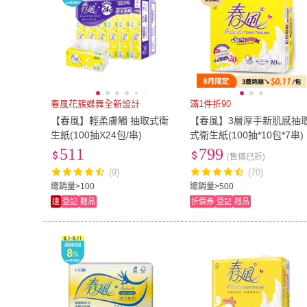
春風花簇蝶舞全新設計
滿1件折90
【春風】輕柔膚觸 抽取式衛
【春風】3層厚手新肌感抽
生紙(100抽X24包/串)
式衛生紙(100抽*10包*7串)
511
799
(售價已折)
(9)
(70)
總銷量>100
總銷量>500
速
登記
贈品
折價券
登記
贈品