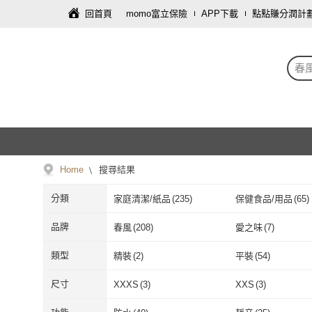
回首頁
momo富立保險
APP下載
點點賺分潤計
春
Home
搜尋結果
分類
家庭清潔/紙品
(
235
)
保健食品/用品
(
65
)
文具樂器
(
17
)
珠寶/貴金屬
(
14
)
品牌
春風
(
208
)
愛之味
(
7
)
飾品配件
(
8
)
藝術開運/宗教
(
8
)
春風
(
208
)
愛之味
(
7
)
Astonish 英國潔
(
1
)
KERAIA 克萊亞
(
1
)
類型
精裝
(
2
)
平裝
(
54
)
母嬰/童
(
3
)
寵物
(
3
)
Astonish 英國潔
(
1
)
KERAIA 克
Easygoo 輕鬆
(
3
)
時報文化
(
5
)
精裝
(
2
)
平裝
(
54
)
深盤
(
3
)
油畫
(
9
)
尺寸
XXXS
(
3
)
XXS
(
3
)
Easygoo 輕鬆
(
3
)
時報文化
(
5
)
GFSD 璀璨水鑽精品
(
4
)
K.W.
(
2
)
深盤
(
3
)
油畫
(
9
)
充電式
(
3
)
落地式
(
2
)
XXXS
(
3
)
XXS
(
3
)