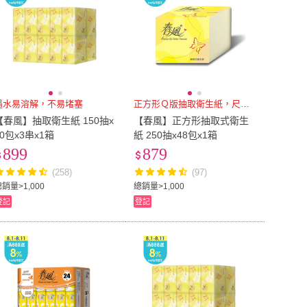
遇水易溶解，不易堵塞
正方形Ｑ版抽取衛生紙，尺寸輕巧
【春風】抽取衛生紙 150抽x
【春風】正方形抽取式衛生
20包x3串x1箱
紙 250抽x48包x1箱
899
879
(258)
(97)
銷量>1,000
總銷量>1,000
登記
登記