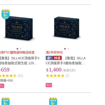
使用FSC國際護林驗證紙漿
滿1件折99元
【春風】SILLACE頂級厚手3
【春風】SILLA
層絲柔抽取式衛生紙 120抽x
CE頂級厚手3層絲柔抽取式
12包x2串
衛生紙 (120抽x12包x6串)
659
1,400
(售價已折)
(31)
(7)
總銷量>500
登記
登記