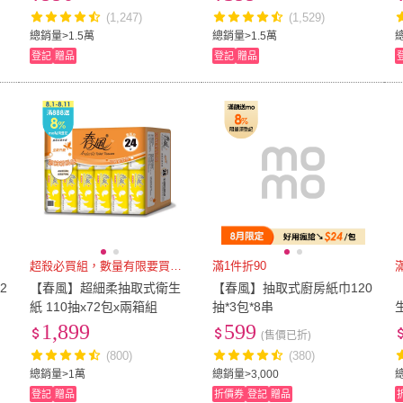
(1,247)
(1,529)
31cm
(
1
)
US4
(
6
)
US6.5
(
1
)
US7
(
7
)
US7.
總銷量>1.5萬
總銷量>1.5萬
登記
贈品
登記
贈品
US6.5
(
1
)
US7
(
7
)
US9.5
(
1
)
US10
(
4
)
US10
US9.5
(
1
)
US10
(
4
)
US12.5
(
1
)
US13
(
1
)
22腰(
US12.5
(
1
)
US13
(
1
)
26腰(66公分)
(
1
)
27腰(69公分)
(
1
)
28腰(
1
)
26腰(66公分)
(
1
)
27腰(69公分)
(
1
)
32腰(81公分)
(
1
)
33腰(84公分)
(
1
)
34腰(
1
)
32腰(81公分)
(
1
)
33腰(84公分)
(
1
)
38腰(97公分)
(
1
)
39腰(99公分)
(
1
)
40腰(
1
)
38腰(97公分)
(
1
)
39腰(99公分)
(
1
)
44腰(112公分)
(
1
)
45腰(114公分)
(
1
)
46腰(
超殺必買組，數量有限要買要快
滿1件折90
滿
(
1
)
44腰(112公分)
(
1
)
45腰(114公分)
(
1
)
101-149cm
(
1
)
150-200cm
(
1
)
210
2
【春風】超細柔抽取式衛生
【春風】抽取式廚房紙巾120
紙 110抽x72包x兩箱組
抽*3包*8串
101-149cm
(
1
)
150-200cm
(
1
)
71cm~80cm
(
1
)
81cm~90cm
(
1
)
165
1,899
599
(售價已折)
1
)
71cm~80cm
(
1
)
81cm~90cm
(
1
)
寬120cm-149cm
(
2
)
單人3尺
(
1
)
33~3
(800)
(380)
總銷量>1萬
總銷量>3,000
總
寬120cm-149cm
(
2
)
單人3尺
(
1
)
登記
贈品
折價券
登記
贈品