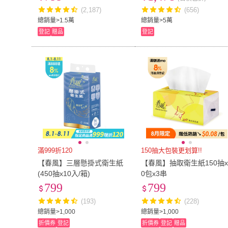
(2,187)
(656)
30cm
(
1
)
30.5cm
(
1
)
US5.5
(
1
)
US6
(
7
)
總銷量>1.5萬
總銷量>5萬
登記
贈品
登記
US5.5
(
1
)
US6
(
7
)
US8.5
(
1
)
US9
(
7
)
US8.5
(
1
)
US9
(
7
)
US11.5
(
1
)
US12
(
1
)
US11.5
(
1
)
US12
(
1
)
24腰(61公分)
(
1
)
25腰(64公分)
(
1
)
24腰(61公分)
(
1
)
25腰(64公分)
(
30腰(76公分)
(
1
)
31腰(79公分)
(
1
)
30腰(76公分)
(
1
)
31腰(79公分)
(
36腰(91公分)
(
1
)
37腰(94公分)
(
1
)
36腰(91公分)
(
1
)
37腰(94公分)
(
42腰(107公分)
(
1
)
43腰(109公分)
(
1
)
滿999折120
150抽大包裝更划算!!
42腰(107公分)
(
1
)
43腰(109公分)
8.1吋~12吋
(
2
)
<50CM
(
6
)
【春風】三層懸掛式衛生紙
【春風】抽取衛生紙150抽x
(450抽x10入/箱)
0包x3串
8.1吋~12吋
(
2
)
<50CM
(
6
)
280cm以上
(
1
)
61cm~70cm
(
1
)
799
799
280cm以上
(
1
)
61cm~70cm
(
雙人
(
2
)
134-150cm
(
2
)
(193)
(228)
總銷量>1,000
總銷量>1,000
雙人
(
2
)
134-150cm
(
2
)
折價券
登記
折價券
登記
贈品