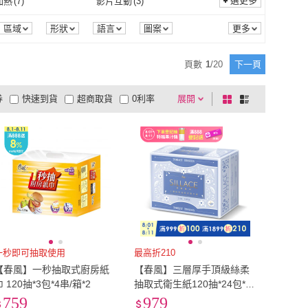
7L
(
3
)
選更多
加熱
(
7
)
影片互動
(
3
)
Taroko
(
1
)
摩達客
(
2
)
妃
(
1
)
琉璃工房
(
1
)
多人非淘汰遊戲
(
1
)
單人遊戲
(
1
)
型
(
2
)
可上大眾運輸
(
2
)
6L
(
3
)
7L
(
3
)
3
)
6XL
(
3
)
擬真加熱
(
7
)
影片互動
(
3
)
5
)
彈力
(
3
)
區域
形狀
語言
圖案
年份
商品來源
季節
矜蘭妃
(
1
)
琉璃工房
(
1
)
NSON 強生
(
1
)
LOVE TONIGHT
(
2
)
後背型
(
2
)
可上大眾運輸
(
2
)
5XL
(
3
)
6XL
(
3
)
.5
(
1
)
EU35
(
7
)
增高
(
5
)
彈力
(
3
)
反光條
(
1
)
防水
(
5
)
頁數
1
/
20
下一頁
CHANSON 強生
(
1
)
LOVE TONIGHT
(
2
)
3
)
宜欣居傢飾
(
2
)
EU34.5
(
1
)
EU35
(
7
)
.5
(
1
)
EU38
(
7
)
安全反光條
(
1
)
防水
(
5
)
券
快速到貨
超商取貨
0利率
展開
棋
條
GDC
(
3
)
宜欣居傢飾
(
2
)
中華書局
(
1
)
聯經
(
2
)
EU37.5
(
1
)
EU38
(
7
)
.5
(
1
)
EU41
(
1
)
品有量
有影片
電視購物
盤
列
到付款
超商付款
5
式
式
香港中華書局
(
1
)
聯經
(
2
)
EU40.5
(
1
)
EU41
(
1
)
.5
(
1
)
EU44
(
1
)
以上
1
及以上
EU43.5
(
1
)
EU44
(
1
)
.5
(
1
)
EU47
(
1
)
EU46.5
(
1
)
EU47
(
1
)
.5
(
1
)
EU50
(
1
)
EU49.5
(
1
)
EU50
(
1
)
(
7
)
23.5cm
(
7
)
23cm
(
7
)
23.5cm
(
7
)
(
1
)
26.5cm
(
1
)
一秒即可抽取使用
最高折210
【春風】一秒抽取式廚房紙
【春風】三層厚手頂級絲柔
26cm
(
1
)
26.5cm
(
1
)
(
1
)
29.5cm
(
1
)
巾 120抽*3包*4串/箱*2
抽取式衛生紙120抽*24包*2
串
759
979
29cm
(
1
)
29.5cm
(
1
)
5
(
1
)
US5
(
7
)