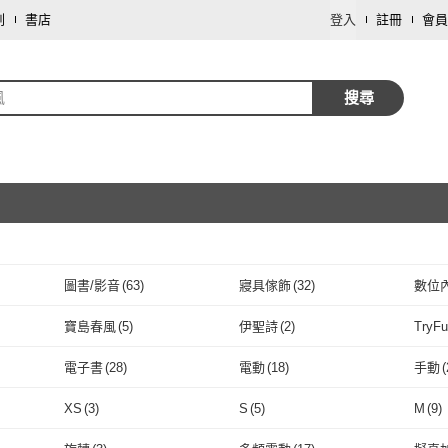
劃
書店
登入
註冊
會員
風
搜尋
圖書/影音
(
63
)
寢具傢飾
(
32
)
數位
取消
傢俱
(
14
)
車類
(
14
)
服裝
寶島春風
(
5
)
伊聖詩
(
2
)
TryF
取消
食品飲料
(
7
)
修繕裝潢
(
7
)
彩妝
寶島春風
(
5
)
伊聖詩
(
2
)
全華圖書
(
1
)
Easycard 悠遊卡
(
1
)
東立
(
電子書
(
28
)
電動
(
18
)
手動
(
戶外用品
(
2
)
個人清潔
(
1
)
萊亞
(
1
)
全華圖書
(
1
)
Easycard 悠遊卡
取消
(
1
)
晨星
(
1
)
JDUDS
(
1
)
Carter
電子書
(
28
)
電動
(
18
)
飯碗
(
3
)
拉麵碗/碗公
(
4
)
沙拉
XS
(
3
)
S
(
5
)
M
(
9
)
晨星
(
1
)
JDUDS
(
1
)
PAUL & JOE
(
1
)
Sp house
(
1
)
Tarok
飯碗
(
3
)
拉麵碗/碗公
取消
(
4
)
穿桿式
(
2
)
軌道式
(
2
)
多人
XS
(
3
)
S
(
5
)