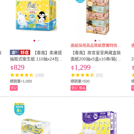
面紙採用高品質紙漿獨特技術製造
取
【春風】柔膚感
【春風】故宮皇室典藏盒裝
抽取式衛生紙 110抽x24包x3
面紙200抽x5盒x10串/箱(花
串/箱
鹿祝福)
829
1,299
(168)
(53)
總銷量>1,000
總銷量>500
總
登記
登記
贈品