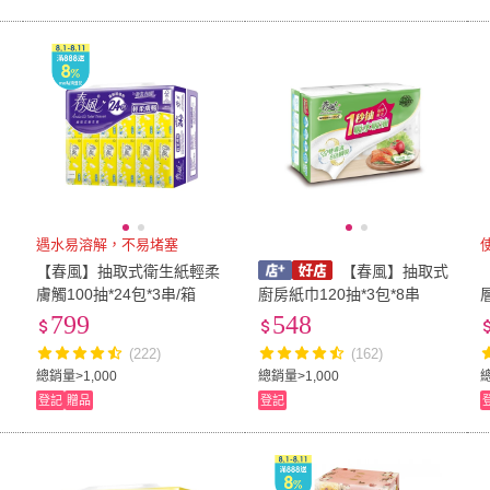
遇水易溶解，不易堵塞
【春風】抽取式衛生紙輕柔
【春風】抽取式
膚觸100抽*24包*3串/箱
廚房紙巾120抽*3包*8串
799
548
(222)
(162)
總銷量>1,000
總銷量>1,000
登記
贈品
登記