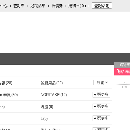
中心
查訂單
追蹤清單
折價券
購物車
登記活動
(
0
)
購物車
展開
內容
(
28
)
餐廚用品
(
22
)
TOP
內著
(
13
)
鞋/包/箱
(
10
)
選更多
un 春風
(
50
)
NORITAKE
(
12
)
保養
(
5
)
家電
(
3
)
TryFun 春風
(
50
)
NORITAKE
(
12
)
6
)
巴芙洛
(
2
)
選更多
28
)
淺盤
(
6
)
東立
(
6
)
巴芙洛
(
2
)
’s
(
1
)
GemMaker 頑石睛萃
(
1
)
手動
(
28
)
淺盤
(
6
)
碗
(
1
)
USB
(
3
)
選更多
L
(
9
)
Carter’s
(
1
)
GemMaker 頑石睛萃
(
1
)
o
(
1
)
摩達客
(
2
)
沙拉碗
(
1
)
USB
(
3
)
非淘汰遊戲
(
1
)
單人遊戲
(
1
)
M
(
9
)
L
(
9
)