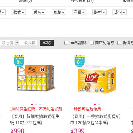
4L
(
3
)
5L
(
3
)
6L
(
3
)
旋轉
(
3
)
多頻震動
(
17
)
擬真
PAUL & JOE
(
1
)
Sp house
(
1
)
今生金飾
(
4
)
金玉滿堂
(
2
)
矜蘭
穿桿式
(
2
)
軌道式
(
2
)
其他
(
4
)
一般
(
3
)
後背
4L
(
3
)
5L
(
3
)
3XL
(
5
)
4XL
(
3
)
5XL
(
旋轉
(
3
)
多頻震動
(
17
)
氣墊
(
1
)
輕量
(
1
)
增高
(
群
款式
香味
風格
重量
版型
成份
裝組合
荷重
甜度
濃度
上市時間
商品狀態
今生金飾
(
4
)
金玉滿堂
(
2
)
寶石方塊
(
2
)
AS 雅司設計
(
2
)
CHA
其他
(
4
)
一般
(
3
)
動作/角色扮演
(
1
)
噴霧
(
1
)
3XL
(
5
)
4XL
(
3
)
EU33.5
(
1
)
EU34
(
6
)
EU34
氣墊
(
1
)
輕量
(
1
)
吸震減壓
(
1
)
抗菌消臭
(
1
)
安全
寶石方塊
(
2
)
AS 雅司設計
(
2
)
新天鵝堡桌遊
(
2
)
雪莉亞
(
1
)
GDC
(
動作/角色扮演
(
1
)
噴霧
(
1
)
EU33.5
(
1
)
EU34
(
6
)
EU36.5
(
1
)
EU37
(
7
)
EU37
吸震減壓
(
1
)
抗菌消臭
(
1
)
無聲音
(
1
)
其他
(
1
)
~
確認
mo點加碼
商店免運券
折價
新天鵝堡桌遊
(
2
)
雪莉亞
(
1
)
)
台灣角川
(
1
)
東華
(
1
)
香港
EU36.5
(
1
)
EU37
(
7
)
EU39.5
(
1
)
EU40
(
6
)
EU40
無聲音
(
1
)
其他
(
1
)
大家電安心配
大家電快配
商
低溫宅配
定期配/分次配
貨
天堂
(
1
)
台灣角川
(
1
)
東華
(
1
)
EU39.5
(
1
)
EU40
(
6
)
EU42.5
(
1
)
EU43
(
1
)
EU43
4
及以上
3
及以上
2
及
EU42.5
(
1
)
EU43
(
1
)
EU45.5
(
1
)
EU46
(
1
)
EU46
EU45.5
(
1
)
EU46
(
1
)
EU48.5
(
1
)
EU49
(
1
)
EU49
EU48.5
(
1
)
EU49
(
1
)
22cm
(
6
)
22.5cm
(
7
)
23cm
22cm
(
6
)
22.5cm
(
7
)
25cm
(
6
)
25.5cm
(
1
)
26cm
100%原生紙漿，不添加螢光劑
一秒即可抽取使用
柔
【春風】超細柔抽取式衛生
【春風】一秒抽取式廚房紙
25cm
(
6
)
25.5cm
(
1
)
28cm
(
1
)
28.5cm
(
1
)
29cm
紙 110抽*72包/箱
巾 120抽*3包*4串/箱
990
399
28cm
(
1
)
28.5cm
(
1
)
31cm
(
1
)
US4
(
6
)
US4.