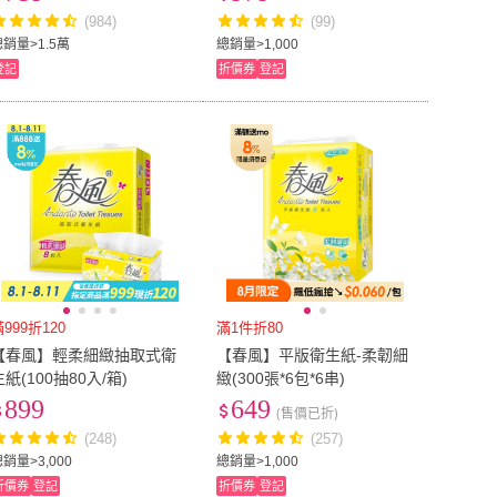
(984)
(99)
US4.5
(
1
)
US5
(
7
)
5
(
1
)
US8
(
7
)
總銷量>1.5萬
總銷量>1,000
登記
折價券
登記
US7.5
(
1
)
US8
(
7
)
.5
(
1
)
US11
(
1
)
US10.5
(
1
)
US11
(
1
)
56公分)
(
1
)
23腰(58公分)
(
1
)
22腰(56公分)
(
1
)
23腰(58公分)
(
1
)
71公分)
(
1
)
29腰(74公分)
(
1
)
28腰(71公分)
(
1
)
29腰(74公分)
(
1
)
86公分)
(
1
)
35腰(89公分)
(
1
)
34腰(86公分)
(
1
)
35腰(89公分)
(
1
)
102公分)
(
1
)
41腰(104公分)
(
1
)
40腰(102公分)
(
1
)
41腰(104公分)
(
1
)
117公分)
(
1
)
4.1吋~8吋
(
6
)
999折120
滿1件折80
46腰(117公分)
(
1
)
4.1吋~8吋
(
6
)
cm以下
(
1
)
211cm~280cm
(
1
)
【春風】輕柔細緻抽取式衛
【春風】平版衛生紙-柔韌細
生紙(100抽80入/箱)
緻(300張*6包*6串)
210cm以下
(
1
)
211cm~280cm
(
1
)
cm以下
(
1
)
211-240cm
(
1
)
899
649
(售價已折)
165cm以下
(
1
)
211-240cm
(
1
)
5cm
(
1
)
(248)
(257)
銷量>3,000
總銷量>1,000
33~35cm
(
1
)
折價券
登記
折價券
登記