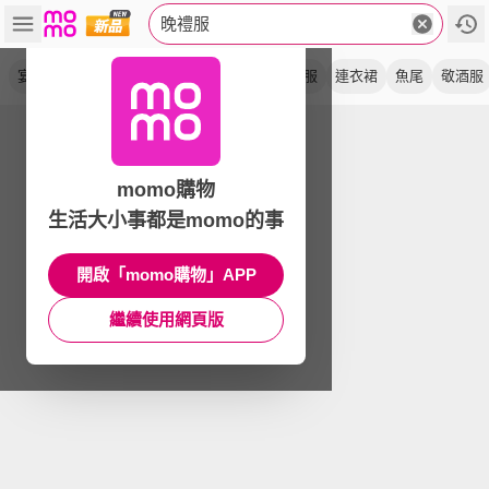
晚禮服
宴會
主持人
氣質
伴娘服
高端
演出服
連衣裙
魚尾
敬酒服
momo購物
生活大小事都是momo的事
開啟「momo購物」APP
繼續使用網頁版