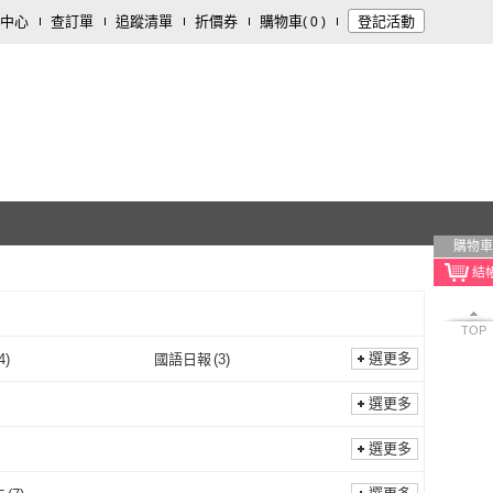
中心
查訂單
追蹤清單
折價券
購物車
登記活動
(
0
)
購物車
TOP
選更多
4
)
國語日報
(
3
)
聯經
(
4
)
國語日報
(
3
)
文化
(
1
)
藝術家
(
1
)
選更多
佛光文化
(
1
)
藝術家
(
1
)
選更多