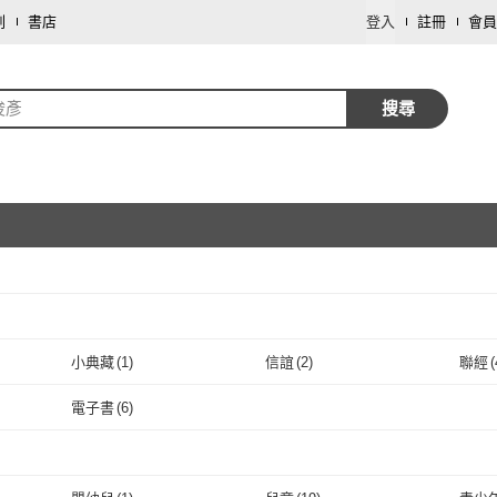
劃
書店
登入
註冊
會員
俊彥
搜尋
取消
小典藏
(
1
)
信誼
(
2
)
聯經
(
取消
小典藏
(
1
)
信誼
(
2
)
玉山社
(
1
)
momoBOOK
(
6
)
佛光
電子書
(
6
)
玉山社
(
1
)
momoBOOK
取消
(
6
)
電子書
(
6
)
取消