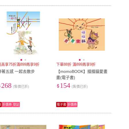
最高享75折滿899再享9折
下單88折 滿899再享9折
帶著五感 一起去散步
【momoBOOK】描描貓愛畫
畫(電子書)
268
154
(售價已折)
(售價已折)
速
折價券
登記
電子書
折價券