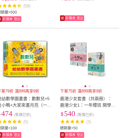
(59)
總銷量>500
速
折價券
登記
速
折價券
登記
下單79折 滿899再享9折
下單75折 滿899再享9折
幼幼數學圖畫書：數數兒+5
鹿港少女套書（共兩冊）：
隻小鴨+大家來畫月亮（一套
鹿港少女1：一年櫻班 開學
三本）-注音版
了＋鹿港少女2：再見了 老
474
540
(售價已折)
(售價已折)
三甲
(5)
(3)
總銷量>100
總銷量>50
速
折價券
登記
速
折價券
登記