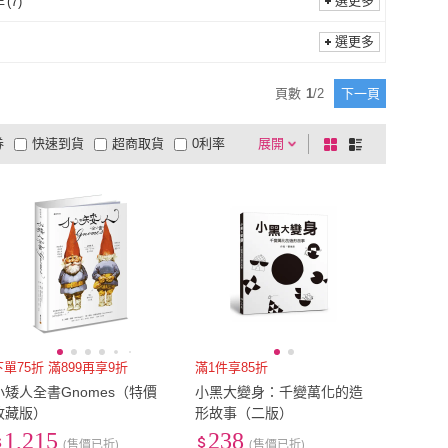
選更多
年
(
7
)
青少年
(
7
)
選更多
頁數
1
/
2
下一頁
券
快速到貨
超商取貨
0利率
展開
棋
條
品有量
有影片
電視購物
盤
列
到付款
超商付款
5
式
式
以上
1
及以上
下單75折 滿899再享9折
滿1件享85折
小矮人全書Gnomes（特價
小黑大變身：千變萬化的造
收藏版）
形故事（二版）
1,215
238
(售價已折)
(售價已折)