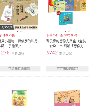
滿1件享79折
下單75折 滿899再享9折
寶貝小禮物：曹俊彥的私房
曹俊彥的想像力寶盒（盒裝
珍藏 × 手繪圖文
一套全三本 附贈「想像力寶
盒：練功遊戲本」）
276
742
(售價已折)
(售價已折)
可訂購時通知我
可訂購時通知我