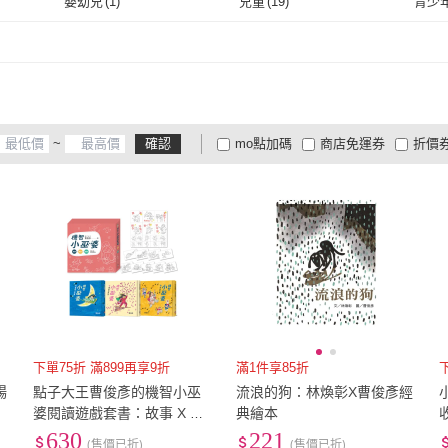
嬰幼兒
(
1
)
兒童
(
19
)
青少
取消
嬰幼兒
(
1
)
兒童
(
19
)
~
確認
mo點加碼
商店免運券
折價
大家電安心配
大家電快配
商
低溫宅配
定期配/分次配
貨
4
及以上
3
及以上
2
及
下單75折 滿899再享9折
滿1件享85折
楊
點子大王曹俊彥的機智小巫
流浪的狗：林煥彰X曹俊彥經
婆閱讀遊戲套書：故事 X 著
典繪本
)
色 X 遊戲（附贈情境貼紙）
630
221
(售價已折)
(售價已折)