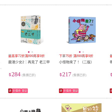
最高享72折滿899再享9折
下單75折 滿899再享9折
集
鹿港少女2：再見了 老三甲
小怪物來了！（二版）
字
284
217
(售價已折)
(售價已折)
速
折價券
登記
速
折價券
登記