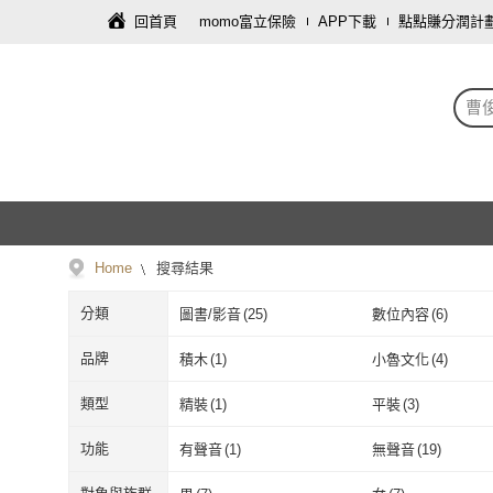
回首頁
momo富立保險
APP下載
點點賺分潤計
曹
Home
搜尋結果
分類
圖書/影音
(
25
)
數位內容
(
6
)
品牌
積木
(
1
)
小魯文化
(
4
)
積木
(
1
)
小魯文化
(
4
)
幼獅文化
(
1
)
字畝文化
(
6
)
類型
精裝
(
1
)
平裝
(
3
)
幼獅文化
(
1
)
字畝文化
(
6
)
精裝
(
1
)
平裝
(
3
)
功能
有聲音
(
1
)
無聲音
(
19
)
有聲音
(
1
)
無聲音
(
19
)