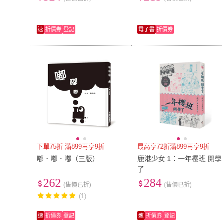
事．套書共3集 加贈
速
折價券
登記
電子書
折價券
下單75折 滿899再享9折
最高享72折滿899再享9折
嘟．嘟．嘟（三版）
鹿港少女 1：一年櫻班 開學
了
262
284
(售價已折)
(售價已折)
(1)
速
折價券
登記
速
折價券
登記