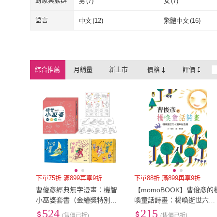
對象與族群
男
(
7
)
女
(
7
)
男
(
7
)
女
(
7
)
語言
中文
(
12
)
繁體中文
(
16
)
中文
(
12
)
繁體中文
(
16
)
綜合推薦
月銷量
新上市
價格
評價
下單75折 滿899再享9折
下單88折 滿899再享9折
曹俊彥經典無字漫畫：機智
【momoBOOK】曹俊彥的
小巫婆套書（金繪獎特別貢
喚童話詩畫：楊喚逝世六十
獻獎慶功版）〔看圖說故
週年紀念版（新版）(電子書
524
215
(售價已折)
(售價已折)