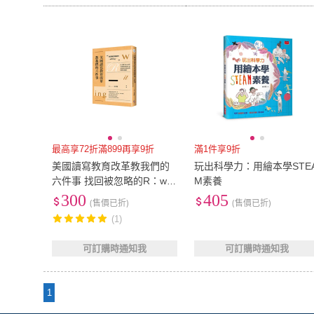
最高享72折滿899再享9折
滿1件享9折
美國讀寫教育改革教我們的
玩出科學力：用繪本學STE
六件事 找回被忽略的R：wRi
M素養
ting 作文
300
405
(售價已折)
(售價已折)
(1)
可訂購時通知我
可訂購時通知我
1