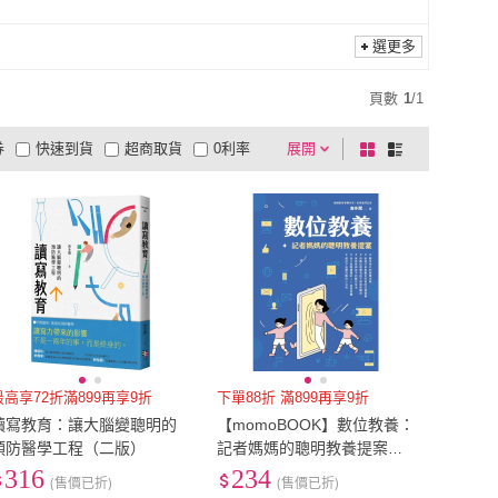
選更多
頁數
1
/
1
券
快速到貨
超商取貨
0利率
展開
棋
條
品有量
有影片
電視購物
盤
列
到付款
超商付款
5
式
式
以上
1
及以上
最高享72折滿899再享9折
下單88折 滿899再享9折
讀寫教育：讓大腦變聰明的
【momoBOOK】數位教養：
預防醫學工程（二版）
記者媽媽的聰明教養提案
【附贈兒童專屬《數位小公
316
234
(售價已折)
(售價已折)
民養成記》】(電子書)