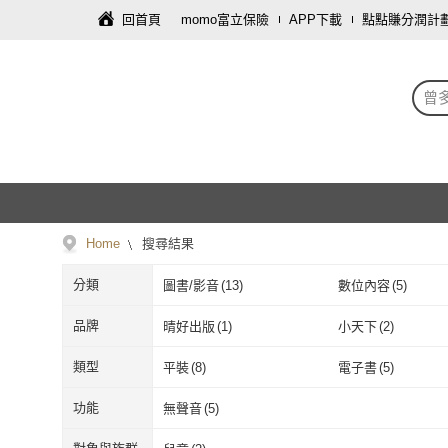
回首頁
momo富立保險
APP下載
點點賺分潤計
曾
Home
搜尋結果
分類
圖書/影音
(
13
)
數位內容
(
5
)
品牌
晴好出版
(
1
)
小天下
(
2
)
晴好出版
(
1
)
小天下
(
2
)
momoBOOK
(
5
)
類型
平裝
(
8
)
電子書
(
5
)
momoBOOK
(
5
)
平裝
(
8
)
電子書
(
5
)
功能
無聲音
(
5
)
無聲音
(
5
)