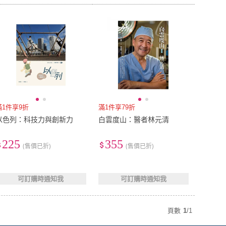
滿1件享9折
滿1件享79折
以色列：科技力與創新力
白雲度山：醫者林元清
225
355
(售價已折)
(售價已折)
可訂購時通知我
可訂購時通知我
頁數
1
/
1