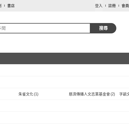
劃
書店
登入
註冊
會員
多聞
搜尋
取消
朱雀文化
(
1
)
慈濟傳播人文志業基金會
(
2
)
字畝
取消
朱雀文化
(
1
)
慈濟傳播人文志業基金
(
2
)
會
取消
取消