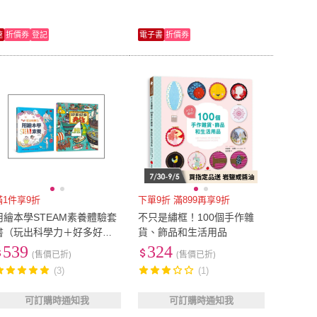
速
折價券
登記
電子書
折價券
滿1件享9折
下單9折 滿899再享9折
用繪本學STEAM素養體驗套
不只是繡框！100個手作雜
書（玩出科學力＋好多好多
貨、飾品和生活用品
船）
539
324
(售價已折)
(售價已折)
(3)
(1)
可訂購時通知我
可訂購時通知我