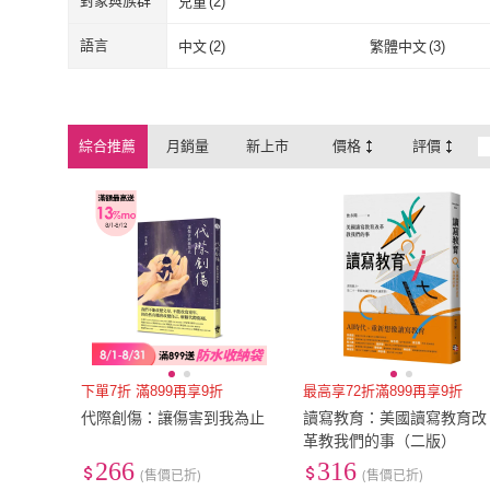
對象與族群
兒童
(
2
)
兒童
(
2
)
語言
中文
(
2
)
繁體中文
(
3
)
中文
(
2
)
繁體中文
(
3
)
綜合推薦
月銷量
新上市
價格
評價
下單7折 滿899再享9折
最高享72折滿899再享9折
代際創傷：讓傷害到我為止
讀寫教育：美國讀寫教育改
革教我們的事（二版）
266
316
(售價已折)
(售價已折)