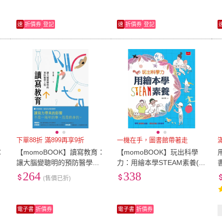
速
折價券
登記
速
折價券
登記
下單88折 滿899再享9折
一機在手，圖書館帶著走
：
【momoBOOK】讀寫教育：
【momoBOOK】玩出科學
讓大腦變聰明的預防醫學工
力：用繪本學STEAM素養(電
程（二版）(電子書)
子書)
264
338
(售價已折)
電子書
折價券
電子書
折價券