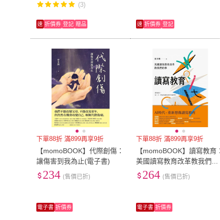
(3)
速
折價券
登記
贈品
速
折價券
登記
下單88折 滿899再享9折
下單88折 滿899再享9折
【momoBOOK】代際創傷：
【momoBOOK】讀寫教育
讓傷害到我為止(電子書)
美國讀寫教育改革教我們的
事（二版）(電子書)
234
264
(售價已折)
(售價已折)
電子書
折價券
電子書
折價券