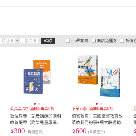
取消
~
確認
mo點加碼
商店免運券
折價
大家電安心配
大家電快配
商
低溫宅配
定期配/分次配
貨
4
及以上
3
及以上
2
及
最高享72折滿899再享9折
下單75折 滿899再享9折
數位教養：記者媽媽的聰明
讀寫教育：美國讀寫教育改
教養提案【附贈兒童專屬
革教我們的事+讓大腦變聰明
《數位小公民養成記》】
的預防醫學工程（套書共二
300
600
(售價已折)
(售價已折)
冊）