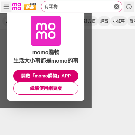
有顆梅
甘送李
冰梅片
驚醒李
烏梅絲
無籽
好方便
蜂蜜
小紅莓
聯
momo購物
生活大小事都是momo的事
開啟「momo購物」APP
繼續使用網頁版