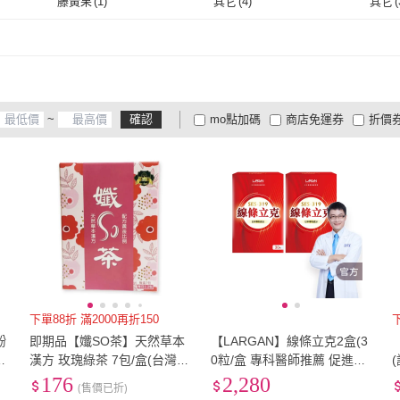
藤黃果
(
1
)
其它
(
4
)
其它
(
藤黃果
(
1
)
其它
(
4
)
~
確認
mo點加碼
商店免運券
折價
大家電安心配
大家電快配
商
低溫宅配
定期配/分次配
貨
4
及以上
3
及以上
2
及
下單88折 滿2000再折150
酚
即期品【孅SO茶】天然草本
【LARGAN】線條立克2盒(3
漢方 玫瑰綠茶 7包/盒(台灣製
0粒/盒 專科醫師推薦 促進代
造 舒緩餐後飽脹感)
謝)
176
2,280
(售價已折)