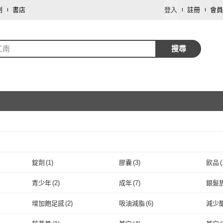
劃
書店
登入
註冊
會員
江南
搜尋
取消
取消
錠劑
(
1
)
膠囊
(
3
)
飲品
(
取消
錠劑
(
1
)
膠囊
(
3
)
青少年
(
2
)
成年
(
7
)
銀髮
取消
青少年
(
2
)
成年
(
7
)
增加飽足感
(
2
)
吸油減脂
(
6
)
減少
取消
(
5
)
增加飽足感
(
2
)
吸油減脂
(
6
)