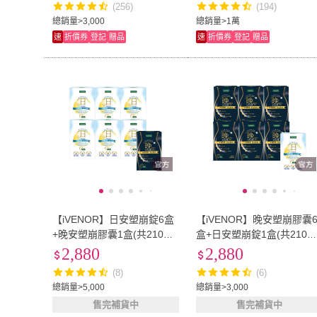
(256)
(194)
總銷量>3,000
總銷量>1萬
速
折價券
登記
贈品
速
折價券
登記
贈品
【iVENOR】日安塑崩錠6盒
【iVENOR】晚安塑崩膠囊
+晚安塑崩膠囊1盒(共210粒
盒+日安塑崩錠1盒(共210
保健禮盒)
保健禮盒)
2,880
2,880
(8)
(6)
總銷量>5,000
總銷量>3,000
售完補貨中
售完補貨中