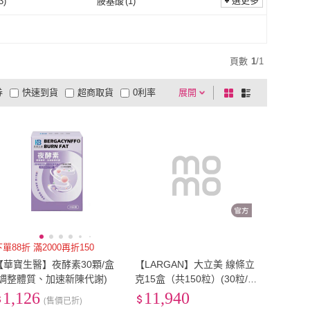
選更多
3
)
胺基酸
(
1
)
其它
(
3
)
胺基酸
(
1
)
頁數
1
/
1
券
快速到貨
超商取貨
0利率
展開
棋
條
品有量
有影片
電視購物
盤
列
到付款
超商付款
5
式
式
以上
1
及以上
下單88折 滿2000再折150
【華寶生醫】夜酵素30顆/盒
【LARGAN】大立美 線條立
(調整體質、加速新陳代謝)
克15盒（共150粒）(30粒/盒
專科醫師&營養師推薦)
1,126
11,940
(售價已折)