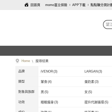
回首頁
momo富立保險
APP下載
點點賺分潤計
望
Home
搜尋結果
品牌
iVENOR
(
3
)
LARGAN
(
3
)
iVENOR
(
3
)
LARGAN
(
3
)
類型
葷食
(
4
)
蛋奶素
(
3
)
葷食
(
4
)
蛋奶素
(
3
)
對象與族群
男
(
5
)
女
(
5
)
男
(
5
)
女
(
5
)
功效
睡眠瘦身
(
3
)
提升代謝循環
(
5
)
睡眠瘦身
(
3
)
提升代謝循環