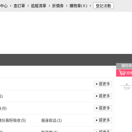
中心
查訂單
追蹤清單
折價券
購物車
登記活動
(
0
)
購物車
選更多
TOP
選更多
1
)
飲品
(
1
)
選更多
族
(
6
)
銀髮族
(
6
)
選更多
醣份澱粉吸收
(
5
)
瘦身飲品
(
1
)
減少醣份澱粉吸收
(
5
)
瘦身飲品
(
1
)