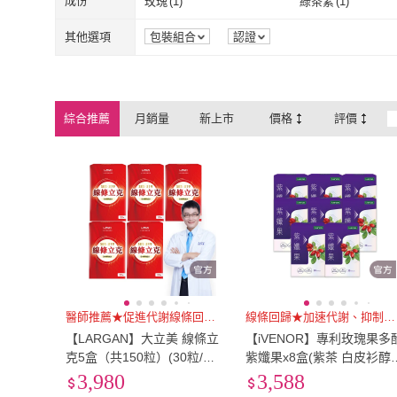
其他
(
4
)
成份
玫瑰
(
1
)
綠茶素
(
1
)
其他
(
4
)
玫瑰
(
1
)
綠茶素
(
1
)
其它
(
2
)
其他選項
包裝組合
認證
其它
(
2
)
綜合推薦
月銷量
新上市
價格
評價
醫師推薦★促進代謝線條回歸★
線條回歸★加速代謝、抑制囤積
【LARGAN】大立美 線條立
【iVENOR】專利玫瑰果多
克5盒（共150粒）(30粒/盒
紫孅果x8盒(紫茶 白皮衫醇
專科醫師&營養師推薦)
抑制囤積)
3,980
3,588