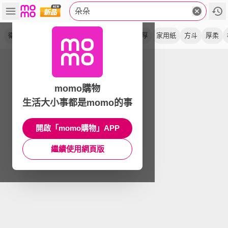
朵朵
衛生紙
抽取式
紙巾
花紋
愛之花
超厚
家用紙
方斗
厚柔
momo購物
生活大小事都是momo的事
開啟「momo購物」APP
繼續使用網頁版