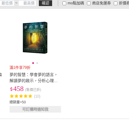
~
確認
mo點加碼
商店免運券
折價
大家電安心配
大家電快配
商
低溫宅配
定期配/分次配
貨
4
及以上
3
及以上
2
及
滿1件享79折
森
夢的智慧：學會夢的語言，
解讀夢的啟示，分析心理學
大師榮格探索夢境的69把鑰
458
(售價已折)
子
匙
(10)
總銷量>50
可訂購時通知我