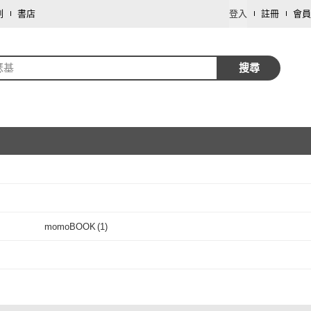
劃
書店
登入
註冊
會員
瑟基
搜尋
取消
momoBOOK
(
1
)
取消
momoBOOK
(
1
)