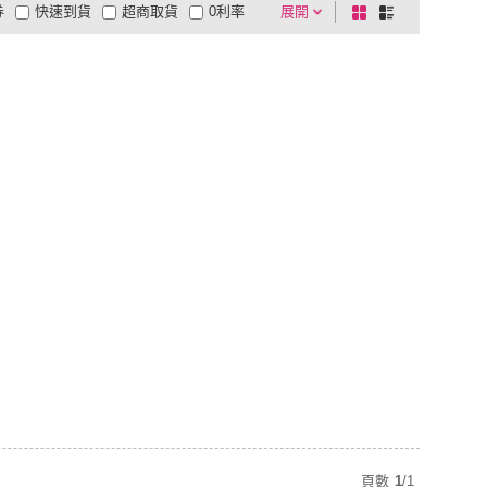
券
快速到貨
超商取貨
0利率
展開
棋
條
品有量
有影片
電視購物
盤
列
到付款
超商付款
5
式
式
以上
1
及以上
頁數
1
/
1