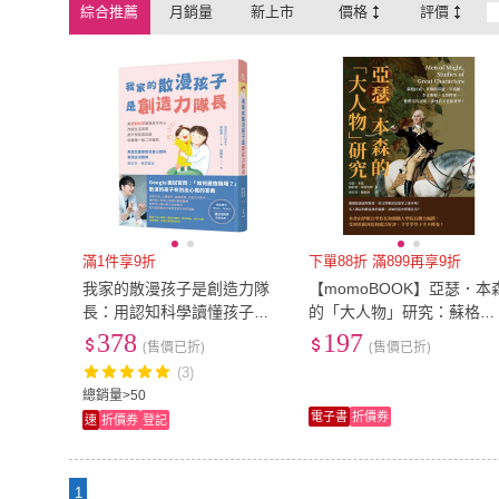
綜合推薦
月銷量
新上市
價格
評價
滿1件享9折
下單88折 滿899再享9折
我家的散漫孩子是創造力隊
【momoBOOK】亞瑟．本
長：用認知科學讀懂孩子內
的「大人物」研究：蘇格拉
心、改變生活習慣、提升學
底、米開朗基羅、華盛頓、
378
197
(售價已折)
(售價已折)
習成就感
李文斯頓、戈登將軍…(電
(3)
書)
總銷量>50
電子書
折價券
速
折價券
登記
1