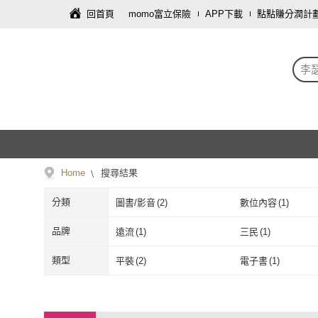
回首頁
momo富立保險
APP下載
點點賺分潤計
李
Home
搜尋結果
分類
圖書/影音
(
2
)
數位內容
(
1
)
品牌
遠流
(
1
)
三民
(
1
)
遠流
(
1
)
三民
(
1
)
類型
平裝
(
2
)
電子書
(
1
)
平裝
(
2
)
電子書
(
1
)