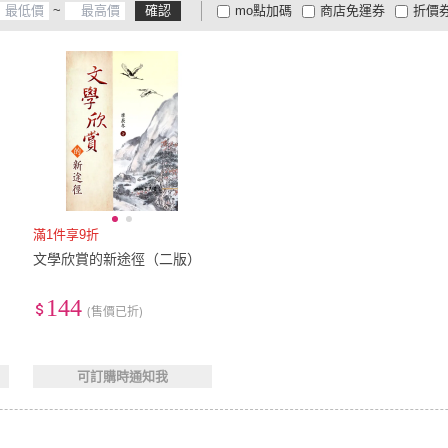
~
確認
mo點加碼
商店免運券
折價
大家電安心配
大家電快配
商
低溫宅配
定期配/分次配
貨
4
及以上
3
及以上
2
及
滿1件享9折
文學欣賞的新途徑（二版）
144
(售價已折)
可訂購時通知我