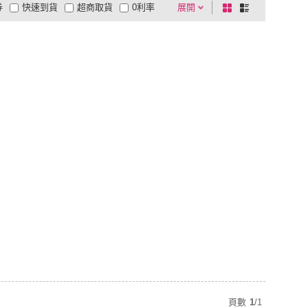
券
快速到貨
超商取貨
0利率
展開
棋
條
品有量
有影片
電視購物
盤
列
到付款
超商付款
5
式
式
以上
1
及以上
頁數
1
/
1