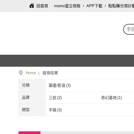
回首頁
momo富立保險
APP下載
點點賺分潤計
李
Home
搜尋結果
分類
圖書/影音
(
3
)
品牌
三民
(
2
)
奇幻基地
(
1
)
三民
(
2
)
奇幻基地
(
1
)
類型
平裝
(
3
)
平裝
(
3
)