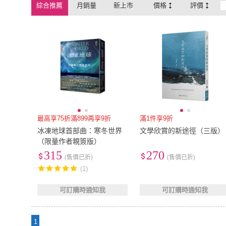
綜合推薦
月銷量
新上市
價格
評價
最高享75折滿899再享9折
滿1件享9折
冰凍地球首部曲：寒冬世界
文學欣賞的新途徑（三版）
（限量作者親簽版）
315
270
(售價已折)
(售價已折)
(1)
可訂購時通知我
可訂購時通知我
1