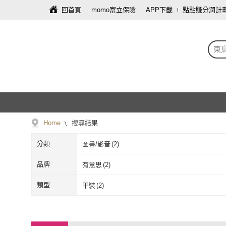
回首頁
momo富立保險
APP下載
點點賺分潤計
東
Home
搜尋結果
分類
圖書/影音
(
2
)
品牌
有意思
(
2
)
有意思
(
2
)
類型
平裝
(
2
)
平裝
(
2
)