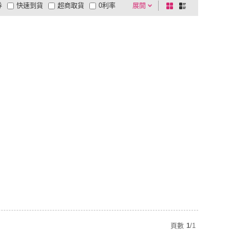
券
快速到貨
超商取貨
0利率
展開
棋
條
品有量
有影片
電視購物
盤
列
到付款
超商付款
5
式
式
以上
1
及以上
頁數
1
/
1