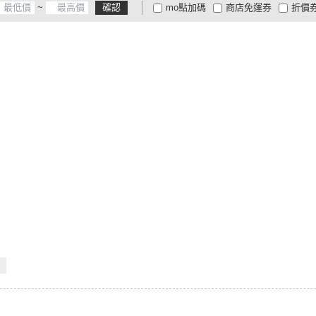
~
確認
mo點加碼
商店免運券
折價
大家電安心配
大家電快配
商
低溫宅配
定期配/分次配
貨
4
及以上
3
及以上
2
及