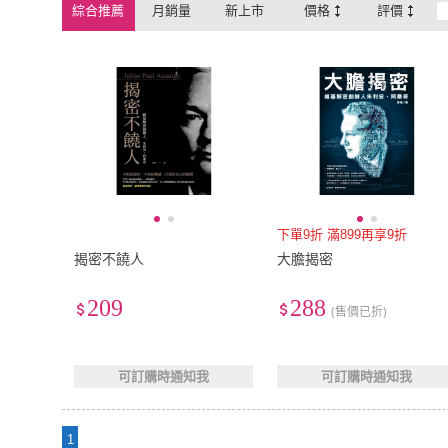
綜合推薦
月銷量
新上市
價格
評價
下單9折 滿899再享9折
揭密不饒人
大膽揭密
209
288
(售價已折)
可訂購時通知我
可訂購時通知我
1