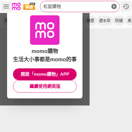
松鼠購物
防霉
防水膠
專櫃級
補漏
除霉
小刀
牆壁
瀝水架
防鏽
美
momo購物
生活大小事都是momo的事
開啟「momo購物」APP
繼續使用網頁版