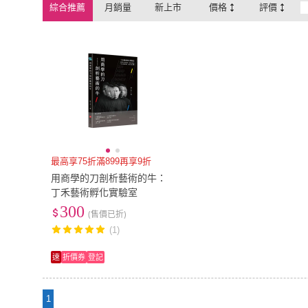
綜合推薦
月銷量
新上市
價格
評價
最高享75折滿899再享9折
用商學的刀剖析藝術的牛：
丁禾藝術孵化實驗室
300
(售價已折)
(1)
速
折價券
登記
1