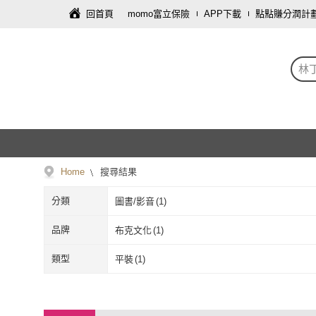
回首頁
momo富立保險
APP下載
點點賺分潤計
林
Home
搜尋結果
分類
圖書/影音
(
1
)
品牌
布克文化
(
1
)
布克文化
(
1
)
類型
平裝
(
1
)
平裝
(
1
)