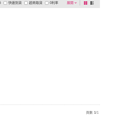
券
快速到貨
超商取貨
0利率
展開
棋
條
品有量
有影片
電視購物
盤
列
到付款
超商付款
5
式
式
以上
1
及以上
頁數
1
/
1