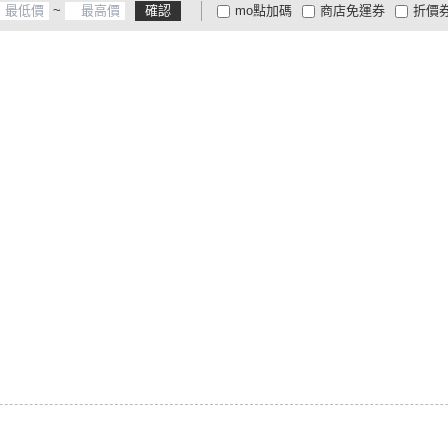
~
確認
mo點加碼
商店免運券
折價
大家電安心配
大家電快配
商
低溫宅配
定期配/分次配
貨
4
及以上
3
及以上
2
及