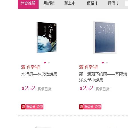
綜合推薦
月銷量
新上市
價格
評價
滿1件享9折
滿1件享9折
水行錄―林央敏詩集
那一滴落下的雨――基隆海
洋文學小說集
252
252
(售價已折)
(售價已折)
速
折價券
登記
速
折價券
登記