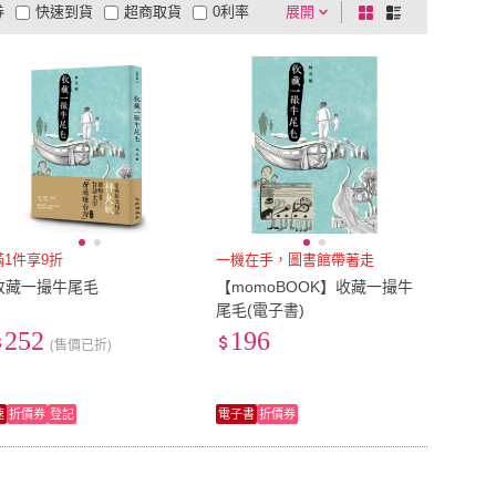
券
快速到貨
超商取貨
0利率
展開
棋
條
品有量
有影片
電視購物
盤
列
到付款
超商付款
5
式
式
以上
1
及以上
滿1件享9折
一機在手，圖書館帶著走
收藏一撮牛尾毛
【momoBOOK】收藏一撮牛
尾毛(電子書)
252
196
(售價已折)
速
折價券
登記
電子書
折價券