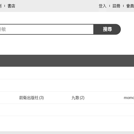
劃
書店
登入
註冊
會員
央敏
搜尋
取消
前衛出版社
(
3
)
九歌
(
2
)
mom
取消
前衛出版社
(
3
)
九歌
(
2
)