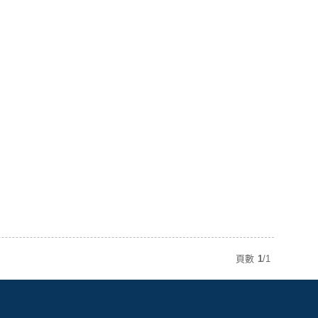
頁數
1
/
1