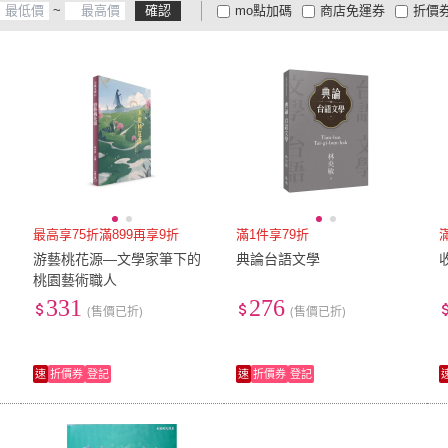
~
確認
mo點加碼
商店免運券
折價
大家電安心配
大家電快配
商
低溫宅配
定期配/分次配
貨
4
及以上
3
及以上
2
及
最高享75折滿899再享9折
滿1件享79折
游藝桃花源―文學家筆下的
典論台語文學
桃園藝術職人
331
276
(售價已折)
(售價已折)
速
折價券
登記
速
折價券
登記