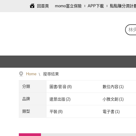
回首頁
momo富立保險
APP下載
點點賺分潤計
林
Home
搜尋結果
分類
圖書/影音
(
8
)
數位內容
(
1
)
品牌
遠景出版
(
2
)
小雅文創
(
1
)
遠景出版
(
2
)
小雅文創
(
1
)
類型
平裝
(
8
)
電子書
(
1
)
平裝
(
8
)
電子書
(
1
)