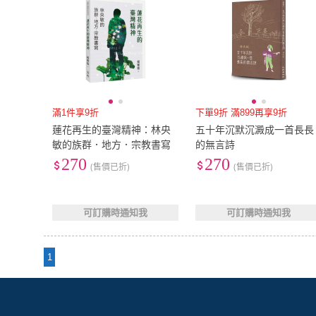
滿1件享9折
下單9折 滿899再享9折
蓮花再生的臺灣精神：林央
五十年沉默沉澱成一首長長
敏的族群．地方．宗教書寫
的無言詩
270
270
(售價已折)
(售價已折)
可訂購時通知我
可訂購時通知我
1