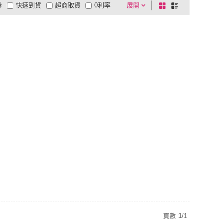
券
快速到貨
超商取貨
0利率
展開
棋
條
品有量
有影片
電視購物
盤
列
到付款
超商付款
5
式
式
以上
1
及以上
頁數
1
/
1