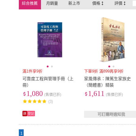
綜合推薦
月銷量
新上市
價格
評價
滿1件享9折
下單9折 滿899再享9折
可靠度工程與管理手冊（上
家風傳承：陳篤生家族史
冊）
（簡體書）精裝
1,080
1,611
(售價已折)
(售價已折)
(3)
速
登記
可訂購時通知我
1