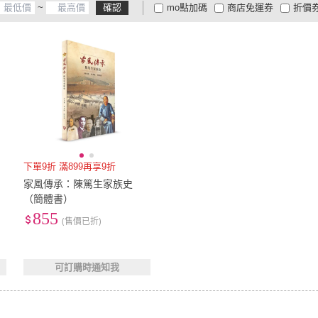
~
確認
mo點加碼
商店免運券
折價
大家電安心配
大家電快配
商
低溫宅配
定期配/分次配
貨
4
及以上
3
及以上
2
及
下單9折 滿899再享9折
家風傳承：陳篤生家族史
（簡體書）
855
(售價已折)
可訂購時通知我