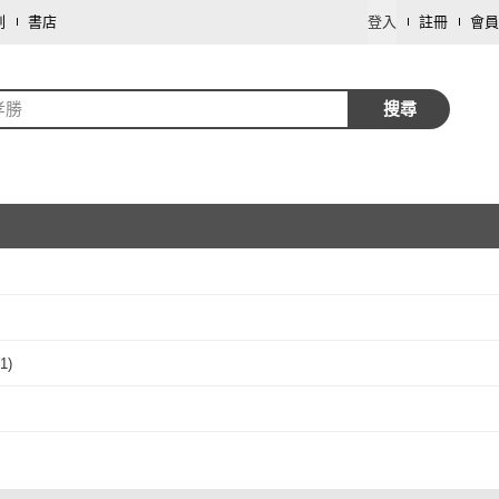
劃
書店
登入
註冊
會員
孝勝
搜尋
取消
1
)
取消
學會
(
1
)