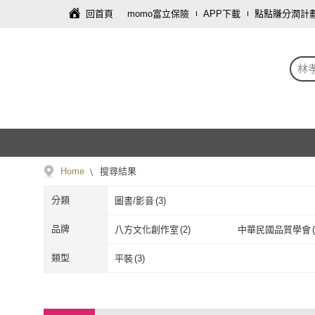
回首頁
momo富立保險
APP下載
點點賺分潤計
林
Home
搜尋結果
分類
圖書/影音
(
3
)
品牌
八方文化創作室
(
2
)
中華民國品質學會
(
八方文化創作室
(
2
)
中華民國品質
類型
平裝
(
3
)
平裝
(
3
)