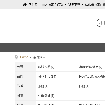
回首頁
momo富立保險
APP下載
點點賺分潤計
林
Home
搜尋結果
分類
服裝內著
(
7
)
家庭清潔/紙品
(
6
)
飾品配件
(
1
)
圖書/影音
(
1
)
品牌
林花毛巾
(
14
)
ROYALLIN 蘿林嚴
林花毛巾
(
14
)
ROYALLIN
類型
液體
(
1
)
固體
(
1
)
液體
(
1
)
固體
(
1
)
材質
化學纖維
(
1
)
化學纖維
(
1
)