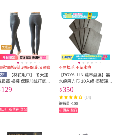
免運券
保暖加絨設計.超級保暖.又顯瘦
不易掉毛 不留水痕
【林花毛巾】 冬天加
【ROYALLIN 蘿林嚴選】無
長褲 褲襪 保暖加絨打底褲
水痕魔力布 10入組 擦玻璃抹
發熱褲 高腰顯瘦 彈力顯腿長
布(擦玻璃抹布 擦車毛巾 廚
129
350
收腹提臀 隱形踩腳 不勒腳
房抹布 吧台抹布)
(14)
打底褲 女生保暖褲
總銷量>100
跨店折
折價券
登記
折價券
贈品