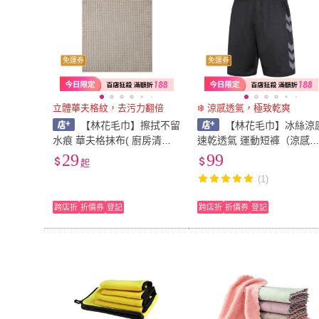
免運券
免運券
立體華夫格紋，去污力翻倍
❄️ 涼感透氣，極致乾爽
【林花毛巾】擦拭不留
【林花毛巾】冰絲涼
水痕 華夫格抹布( 廚房清潔
速乾透氣 運動短褲（涼感
布 吸水抹布 洗碗布 擦桌布
褲 冰絲短褲 休閒短褲 運動
29
99
起
擦玻璃布 強力去污抹布 不掉
褲 速乾短褲 跑步褲 健身褲
(1)
毛抹布 乾濕兩用布)
大尺碼短褲 高彈力短褲）
跨店折
折價券
登記
跨店折
折價券
登記