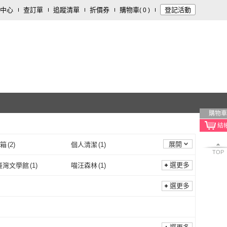
中心
查訂單
追蹤清單
折價券
購物車
登記活動
(
0
)
購物車
展開
/箱
(
2
)
個人清潔
(
1
)
TOP
選更多
臺灣文學館
(
1
)
喵汪森林
(
1
)
國立臺灣文學館
(
1
)
喵汪森林
(
1
)
選更多