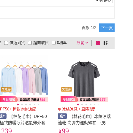
選更多
頁數
1
/
2
下一頁
券
快速到貨
超商取貨
0利率
展開
棋
條
品有量
有影片
電視購物
盤
列
到付款
超商付款
5
式
式
以上
1
及以上
免運券
免運券
UPF50+.極致冰絲涼感
❄️ 冰絲涼感，直降3度
【林花毛巾】UPF50
【林花毛巾】冰絲涼感
+極致防曬冰絲透氣薄外套
速乾 高彈力運動短袖 （男生
(機車通勤/戶外旅遊/高彈力
短袖 涼感衣 運動T恤 排汗衫
239
99