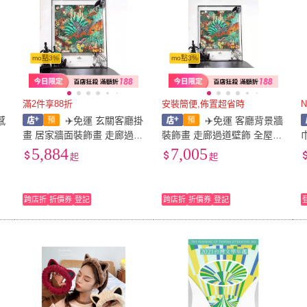
mo點3%
mo點3%
滿2件享88折
安裝簡便,佈置超省時
感
✈️免運 玄關客廳掛
✈️免運 客廳背景牆
短
畫 居家牆面裝飾畫 走廊過道
裝飾畫 走廊過道壁飾 全屋百
藝術畫 叢林斑馬絲巾畫 6面
搭掛飾 叢林斑馬絲巾畫 6面
5,884
7,005
起
起
亞克力畫框裝裱別墅大廳掛
亞克力畫框裝裱別墅大廳掛
畫裝飾畫手工 【絮語精品】
畫裝飾畫手工 【德益仁合】
跨店折
折價券
登記
跨店折
折價券
登記