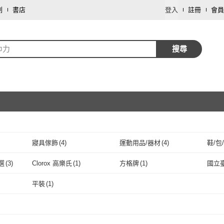
劃
書店
登入
註冊
會員
巾力
搜尋
寢具傢飾
(
4
)
運動用品/器材
(
4
)
鞋/包
取消
車類
(
1
)
旅遊行程/用品
(
1
)
選
(
3
)
Clorox 高樂氏
(
1
)
方格牌
(
1
)
國立
取消
 蘿林嚴選
(
3
)
Clorox 高樂氏
(
1
)
方格牌
(
1
)
平裝
(
1
)
取消
平裝
(
1
)
取消