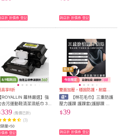
不悶熱)
速乾衣 健身衣 短袖上衣 涼
爽降溫 大尺碼男）
跨店折
折價券
登記
跨店折
折價券
登記
免運券
最高享8折
雙面加壓，穩固防護，耐磨有彈性
【ROYALLIN 蘿林嚴選】強
【林花毛巾】三重防護
力去污運動鞋清潔濕紙巾 30
壓力護踝 護踝套(護腳踝 護
抽/2入組 擦鞋神器(運動鞋清
腳踝套 腳踝護套 運動護踝
339
39
(售價已折)
潔濕巾 白鞋清潔)
護腳踝 腳踝護具 運動壓力襪
(3)
套 腳踝加壓)
總銷量>50
跨店折
折價券
登記
折價券
登記