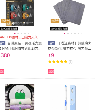
免運券
免運券
NAN HUN風林火山戰力久久
台灣原裝．男魂活力濕
【喵汪森林】無痕魔力
巾 NAN HUN風林火山戰力久
抹布(無痕魔力抹布 魔力布
久5片裝 情趣用品快速出貨
魔布 玻璃布 抹布 吸水抹布
380
9
吸水布 擦車毛巾 擦玻璃抹布
(1)
無水痕抹布 無痕抹布 擦玻
璃)
登記
登記