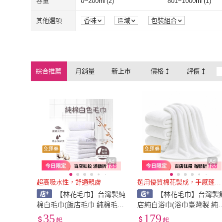
容量
0~200ml
(
2
)
801~1000ml
(
1
)
0~200ml
(
2
)
801~1000ml
(
其他選項
香味
區域
包裝組合
綜合推薦
月銷量
新上市
價格
評價
免運券
免運券
Ad
Ad
超高吸水性，舒適親膚
選用優質棉花製成，手感蓬鬆柔軟
【林花毛巾】台灣製純
【林花毛巾】台灣製
棉白毛巾(飯店毛巾 純棉毛巾
店純白浴巾(浴巾臺灣製 純
白毛巾 美容毛巾 台灣製 美
浴巾 浴巾 吸水浴巾 加大浴
35
179
起
起