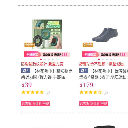
免運券
免運券
防滑輪胎紋設計.雙重力度
舒適貼合不勒腳，氣墊減壓抗震
【林花毛巾】雙磅數專
【林花毛巾】台灣製
業握力圈 (握力器 手部強化
墊襪 6雙組 (襪子 厚底運動
器 矽膠握力球 手指鍛鍊工具
1/2襪 船型襪 透氣排汗 彈
39
179
握力訓練器具 握力強化器 手
舒適 男女通用 籃球襪 機能
(8)
(3)
部運動器材 握力訓練器)
襪 運動襪)
跨店折
折價券
登記
跨店折
折價券
登記