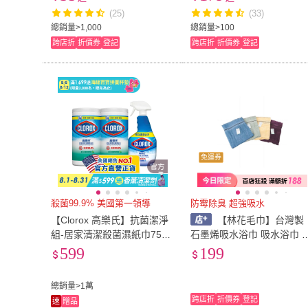
髮毛巾 吸水毛巾 厚毛巾 廟
巾 純棉浴巾 白色浴巾 加厚
(25)
(33)
會毛巾)
浴巾 民宿浴巾 飯店浴巾)
總銷量>1,000
總銷量>100
跨店折
折價券
登記
跨店折
折價券
登記
免運券
殺菌99.9% 美國第一領導
防霉除臭 超強吸水
【Clorox 高樂氏】抗菌潔淨
【林花毛巾】台灣製
組-居家清潔殺菌濕紙巾75片
石墨烯吸水浴巾 吸水浴巾 
x2+萬用強力去汙清潔劑-雨
浴巾 純棉浴巾 抗菌防臭 小
599
199
林香946ml
浴巾 強力吸水 飯店加厚洗
巾
總銷量>1萬
跨店折
折價券
登記
速
贈品