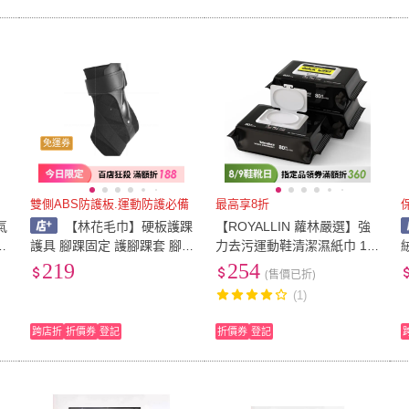
免運券
雙側ABS防護板.運動防護必備
最高享8折
氣
【林花毛巾】硬板護踝
【ROYALLIN 蘿林嚴選】強
襪
護具 腳踝固定 護腳踝套 腳
力去污運動鞋清潔濕紙巾 12
絨
力
踝護套 運動護踝 護腳踝 腳
抽/3入組 擦鞋神器(運動鞋清
219
254
(售價已折)
踝護具 運動壓力襪套 腳踝加
潔濕巾 白鞋清潔)
(1)
壓
跨店折
折價券
登記
折價券
登記