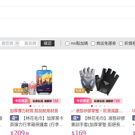
1
)
~
確認
mo點加碼
商店免運券
折價
大家電安心配
大家電快配
商
低溫宅配
定期配/分次配
貨
4
及以上
3
及以上
2
及
免運券
免運券
加厚彈力材質.防刮耐用材質
✅ 液態矽膠掌墊，防滑減震一把
飯
【林花毛巾】加厚萊卡
【林花毛巾】液態矽膠
棉
高彈力行李箱保護套 (行李箱
重訓手套(加厚掌墊 拒絕長
套 旅行箱套 全尺寸適用 行
繭)健身手套 半指透氣 啞鈴
209
169
起