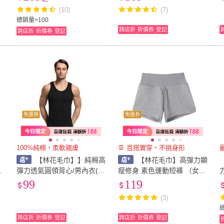
李套 彈力行李箱套 彈力箱套
舉重 單槓 護腕 防滑抓握更
(10)
(7)
旅行箱套)
有力)
總銷量>100
跨店折
折價券
登記
跨店折
折價券
登記
免運券
免運券
100%純棉，柔軟親膚
👖 百搭實穿，不挑身形
【林花毛巾】】純棉高
【林花毛巾】高彈力顯
薄
彈力透氣圓領背心/男內衣(零
瘦修身 素色運動短褲 （女生
螢光劑/吸濕排汗/運動內搭皆
短褲 真理褲 休閒短褲 居家
99
119
澡
宜)
短褲 睡褲 運動褲 瑜珈褲 跑
(3)
步褲 闊腿短褲 抽繩短褲）
跨店折
折價券
登記
跨店折
折價券
登記