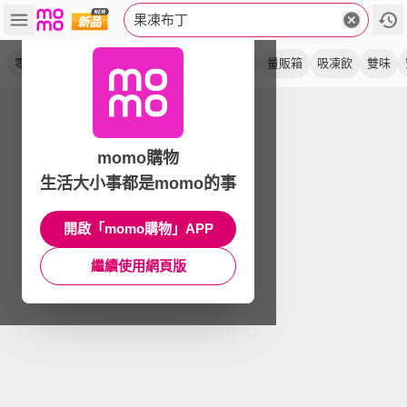
果凍布丁
零卡
蒟蒻
葡萄
大果凍
舉杯
小果凍
量販箱
吸凍飲
雙味
momo購物
生活大小事都是momo的事
開啟「momo購物」APP
繼續使用網頁版