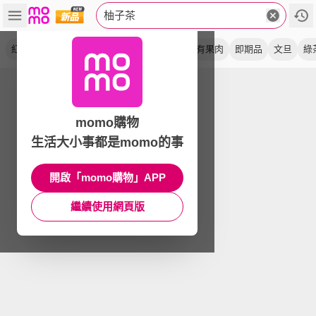
柚子茶
紅棗茶
檸檬茶
蜂蜜
果醬茶
蘋果茶
有果肉
即期品
文旦
綠
momo購物
生活大小事都是momo的事
開啟「momo購物」APP
繼續使用網頁版